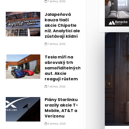
7 SRPNA, 2026
Jalapeňová
kauza tlačí
akcie Chipotle
níž. Analytici ale
zůstávají klidní
7 SRPNA, 2026
Tesla míří na
obrovský trh
samořiditelných
aut. Akcie
reagují růstem
7 SRPNA, 2026
Plány Starlinku
srazily akcie T-
Mobile, AT&T a
Verizonu
6 SRPNA, 2026