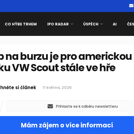
CO HÝBE TRHEM
IPO RADAR
ÚSPĚCH
AI
ČE
p na burzu je pro americkou
u VW Scout stále ve hře
hněte si článek
11 května, 2026
Přihlaste se k odběru newsletteru
Mám zájem o více informací