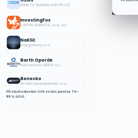
Ozios
Při obch
›
APME FX TRADING EUROPE LTD
InvestingFox
›
CAPITAL MARKETS, o.c.p., a.s.
NaKlíč
›
Energodomy s.r.o.
Barth Operák
›
Autocentrum BARTH a.s.
Benecko
›
AnTePo Developement, s.r.o.
Při obchodování CFD ztrácí peníze 74–
89 % účtů.