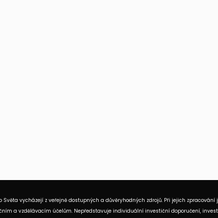
 Světa vycházejí z veřejně dostupných a důvěryhodných zdrojů. Při jejich zpracování 
ním a vzdělávacím účelům. Nepředstavuje individuální investiční doporučení, investi