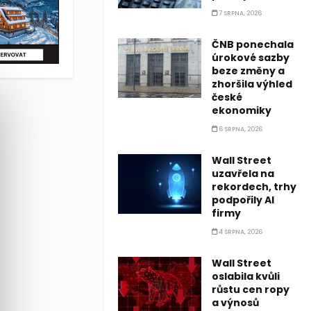
7 SRPNA, 2026
ČNB ponechala
úrokové sazby
beze změny a
zhoršila výhled
české
ekonomiky
6 SRPNA, 2026
Wall Street
uzavřela na
rekordech, trhy
podpořily AI
firmy
4 SRPNA, 2026
Wall Street
oslabila kvůli
růstu cen ropy
a výnosů