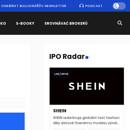
ODEBÍRAT BULLIONÁŘŮV NEWSLETTER
PODCAST
SKO
E-BOOKY
SROVNÁVAČ BROKERŮ
.
IPO Radar
LSE / NYSE
SHEIN
SHEIN redefinuje globální fast fashion
díky datově řízenému modelu výroby
a extrémně rychlému