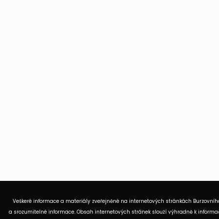
Veškeré informace a materiály zveřejněné na internetových stránkách Burzovního
a srozumitelné informace. Obsah internetových stránek slouží výhradně k informač