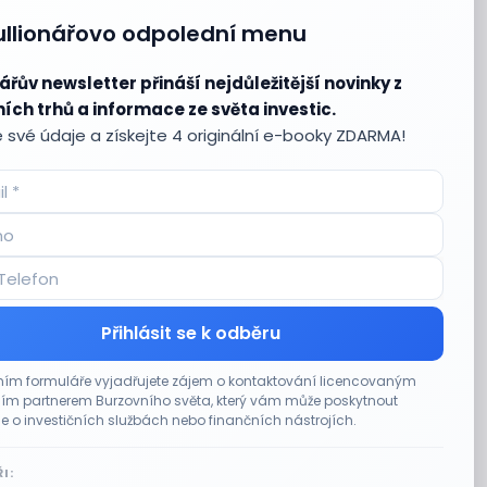
ullionářovo odpolední menu
ářův newsletter přináší nejdůležitější novinky z
ích trhů a informace ze světa investic.
 své údaje a získejte 4 originální e-booky ZDARMA!
Přihlásit se k odběru
ím formuláře vyjadřujete zájem o kontaktování licencovaným
m partnerem Burzovního světa, který vám může poskytnout
e o investičních službách nebo finančních nástrojích.
I: