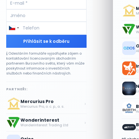
M
Me
W
W
Přihlásit se k odběru
O
A
Odesláním formuláře vyjadřujete zájem o
kontaktování licencovaným obchodním
partnerem Burzovního světa, který vám může
I
poskytnout informace o investičních
CA
službách nebo finančních nástrojích.
N
PARTNEŘI:
E
Mercurius Pro
›
B
Mercurius Pro, o. c. p., a. s.
A
Wonderinterest
›
B
Wonderinterest Trading Ltd
A