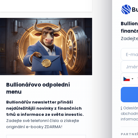
B
Bullion
finančn
Zadejte
Bullionářovo odpolední
menu
Bullionářův newsletter přináší
nejdůležitější novinky z finančních
Odeslán
obchodní
trhů a informace ze světa investic.
informac
Zadejte své telefonní číslo a získejte
originální e-booky ZDARMA!
PARTNEŘ