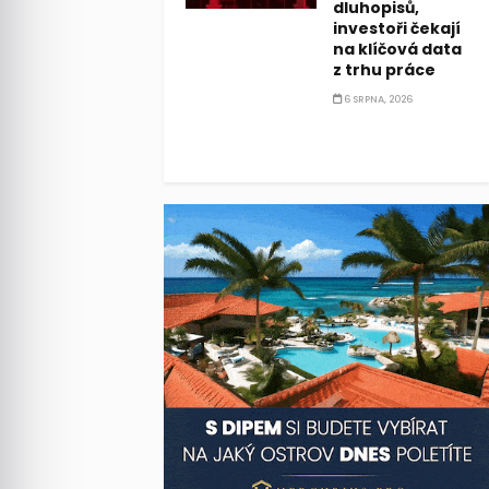
dluhopisů,
investoři čekají
na klíčová data
z trhu práce
6 SRPNA, 2026