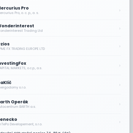
ercurius Pro
›
rcurius Pro, o. c. p., a. s.
onderinterest
›
onderinterest Trading Ltd
zios
›
PME FX TRADING EUROPE LTD
nvestingFox
›
PITAL MARKETS, o.c.p., a.s.
aKlíč
›
nergodomy s.r.o.
arth Operák
›
utocentrum BARTH a.s.
enecko
›
nTePo Developement, s.r.o.