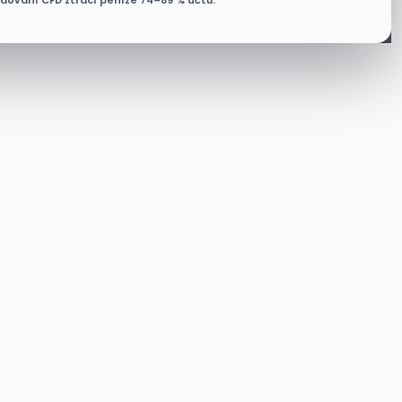
odování CFD ztrácí peníze 74–89 % účtů.