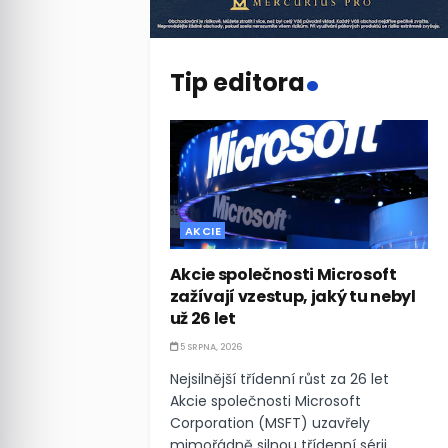
.
Tip editora
AKCIE
Akcie společnosti Microsoft
zažívají vzestup, jaký tu nebyl
už 26 let
5 SRPNA, 2026
Nejsilnější třídenní růst za 26 let
Akcie společnosti Microsoft
Corporation (MSFT) uzavřely
mimořádně silnou třídenní sérii,