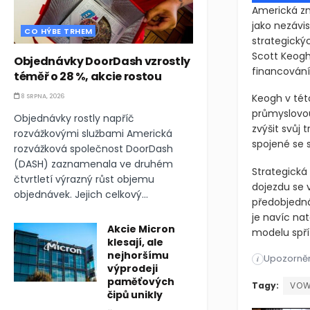
Americká zn
jako nezávi
CO HÝBE TRHEM
strategickýc
Scott Keogh
Objednávky DoorDash vzrostly
financování
téměř o 28 %, akcie rostou
Keogh v tét
8 SRPNA, 2026
průmyslovou
Objednávky rostly napříč
zvýšit svůj 
rozvážkovými službami Americká
spojené se 
rozvážková společnost DoorDash
(DASH) zaznamenala ve druhém
Strategická
čtvrtletí výrazný růst objemu
dojezdu se 
objednávek. Jejich celkový...
předobjedná
je navíc na
Akcie Micron
modelu spří
klesají, ale
nejhoršímu
Upozorněn
Americká zn
i
výprodeji
paměťových
Americká zn
Tagy:
VOW
čipů unikly