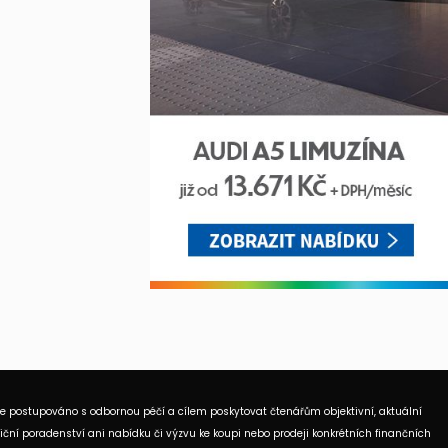
je postupováno s odbornou péčí a cílem poskytovat čtenářům objektivní, aktuální
ční poradenství ani nabídku či výzvu ke koupi nebo prodeji konkrétních finančních