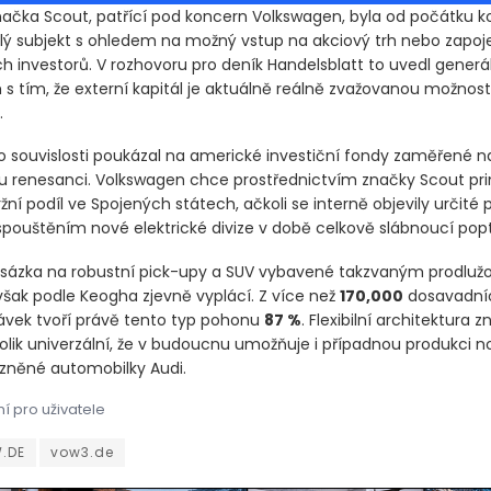
ačka Scout, patřící pod koncern Volkswagen, byla od počátku 
slý subjekt s ohledem na možný vstup na akciový trh nebo zapoj
h investorů. V rozhovoru pro deník Handelsblatt to uvedl generál
 s tím, že externí kapitál je aktuálně reálně zvažovanou možnost
.
o souvislosti poukázal na americké investiční fondy zaměřené 
 renesanci. Volkswagen chce prostřednictvím značky Scout pr
tržní podíl ve Spojených státech, ačkoli se interně objevily určité
spouštěním nové elektrické divize v době celkově slábnoucí pop
 sázka na robustní pick-upy a SUV vybavené takzvaným prodlu
však podle Keogha zjevně vyplácí. Z více než
170,000
dosavadní
vek tvoří právě tento typ pohonu
87 %
. Flexibilní architektura 
tolik univerzální, že v budoucnu umožňuje i případnou produkci 
zněné automobilky Audi.
í pro uživatele
ačka Scout, patřící pod koncern Volkswagen, byla od počátku kon
ačka Scout, patřící pod koncern Volkswagen, byla od počátku kon
.DE
vow3.de