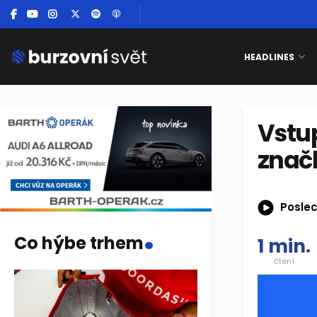
HEADLINES
Vstu
značk
Poslec
.
Co hýbe trhem
1 min.
čtení