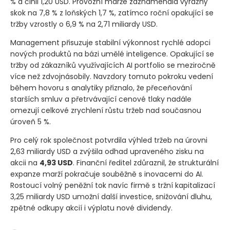
% a činil 1,20 USD. Provozní marže zaznamenala výrazný
skok na 7,8 % z loňských 1,7 %, zatímco roční opakující se
tržby vzrostly o 6,9 % na 2,71 miliardy USD.
Management přisuzuje stabilní výkonnost rychlé adopci
nových produktů na bázi umělé inteligence. Opakující se
tržby od zákazníků využívajících AI portfolio se meziročně
více než zdvojnásobily. Navzdory tomuto pokroku vedení
během hovoru s analytiky přiznalo, že přeceňování
starších smluv a přetrvávající cenové tlaky nadále
omezují celkové zrychlení růstu tržeb nad současnou
úroveň 5 %.
Pro celý rok společnost potvrdila výhled tržeb na úrovni
2,63 miliardy USD a zvýšila odhad upraveného zisku na
akcii na
4,93 USD
. Finanční ředitel zdůraznil, že strukturální
expanze marží pokračuje souběžně s inovacemi do AI.
Rostoucí volný peněžní tok navíc firmě s tržní kapitalizací
3,25 miliardy USD umožní další investice, snižování dluhu,
zpětné odkupy akcií i výplatu nové dividendy.
Společnost RingCentral zveřejnila výsledky za první čtvrtletí