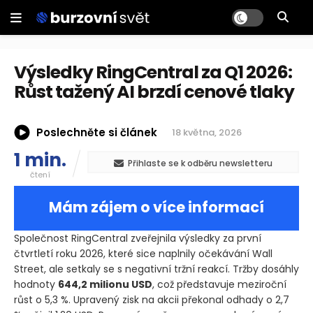
Výsledky RingCentral za Q1 2026:
Růst tažený AI brzdí cenové tlaky
Poslechněte si článek
18 května, 2026
1 min.
Přihlaste se k odběru newsletteru
čtení
Mám zájem o více informací
Společnost RingCentral zveřejnila výsledky za první
čtvrtletí roku 2026, které sice naplnily očekávání Wall
Street, ale setkaly se s negativní tržní reakcí. Tržby dosáhly
hodnoty
644,2 milionu USD
, což představuje meziroční
růst o 5,3 %. Upravený zisk na akcii překonal odhady o 2,7