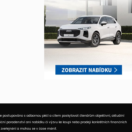
je postupováno s odbornou péčí a cílem poskytovat čtenářům objektivní, aktuální
ční poradenství ani nabídku či výzvu ke koupi nebo prodeji konkrétních finančních
 zveřejnění a mohou se v čase měnit.