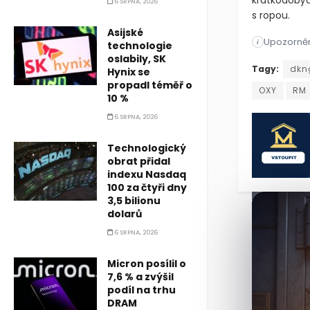
krátkodobýc
6 SRPNA, 2026
s ropou.
Asijské
Upozorněn
Společnost 
i
technologie
oslabily, SK
Společnost 
Tagy:
dkn
Hynix se
propadl téměř o
OXY
RM
10 %
6 SRPNA, 2026
Technologický
obrat přidal
indexu Nasdaq
100 za čtyři dny
3,5 bilionu
dolarů
6 SRPNA, 2026
Micron posílil o
7,6 % a zvýšil
podíl na trhu
DRAM