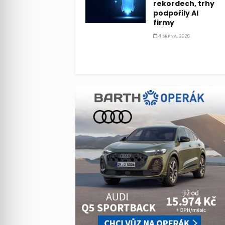
rekordech, trhy
podpořily AI
firmy
4 SRPNA, 2026