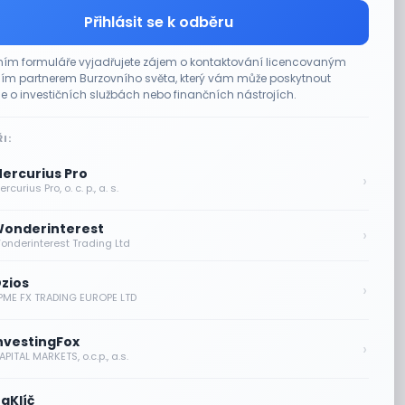
Přihlásit se k odběru
ím formuláře vyjadřujete zájem o kontaktování licencovaným
m partnerem Burzovního světa, který vám může poskytnout
e o investičních službách nebo finančních nástrojích.
I:
ercurius Pro
›
rcurius Pro, o. c. p., a. s.
onderinterest
›
onderinterest Trading Ltd
zios
›
PME FX TRADING EUROPE LTD
nvestingFox
›
PITAL MARKETS, o.c.p., a.s.
aKlíč