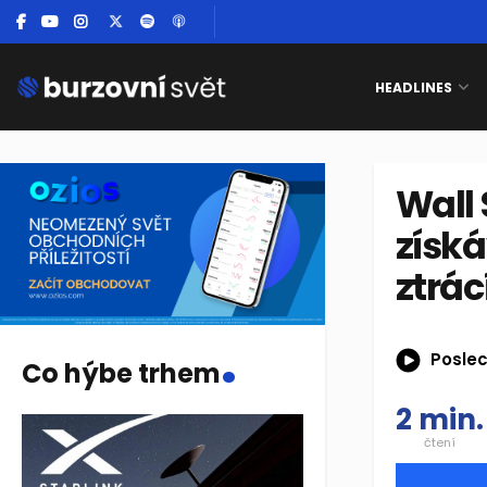
HEADLINES
Wall 
získ
ztrác
.
Poslec
Co hýbe trhem
2 min.
čtení