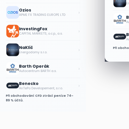
E
Ozios
›
APME FX TRADING EUROPE LTD
B
A
InvestingFox
›
CAPITAL MARKETS, o.c.p., a.s.
B
A
NaKlíč
Při obch
›
Energodomy s.r.o.
Barth Operák
›
Autocentrum BARTH a.s.
Benecko
›
AnTePo Developement, s.r.o.
Při obchodování CFD ztrácí peníze 74–
89 % účtů.