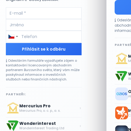
Odeslán
obchodní
informac
PARTNEŘ
Přihlásit se k odběru
M
Odesláním formuláře vyjadřujete zájem o
Me
kontaktování licencovaným obchodním
partnerem Burzovního světa, který vám může
W
poskytnout informace o investičních
W
službách nebo finančních nástrojích.
O
PARTNEŘI:
A
Mercurius Pro
›
I
Mercurius Pro, o. c. p., a. s.
CA
Wonderinterest
›
Wonderinterest Trading Ltd
N