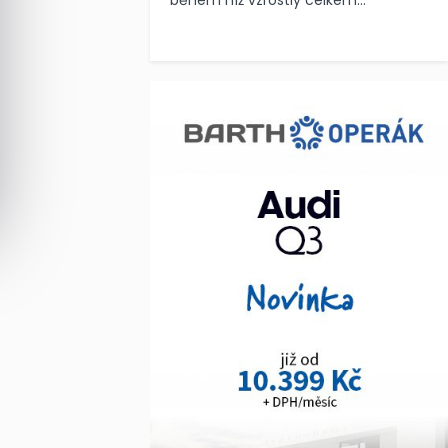
během níž vzrostly celkem...