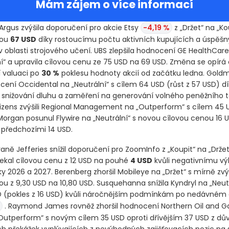
Mám zájem o více informací
Argus zvýšila doporučení pro akcie Etsy
-4,19 %
z „Držet“ na „Ko
nou
67 USD
díky rostoucímu počtu aktivních kupujících a úspěš
v oblasti strojového učení. UBS zlepšila hodnocení GE HealthCare
ní“ a upravila cílovou cenu ze 75 USD na 69 USD. Změna se opírá 
í valuaci po
30 %
poklesu hodnoty akcií od začátku ledna. Gold
cení Occidental na „Neutrální“ s cílem 64 USD
(růst z 57 USD)
dí
nižování dluhu a zaměření na generování volného peněžního t
itizens zvýšili Regional Management na „Outperform“ s cílem 45 
organ posunul Flywire na „Neutrální“ s novou cílovou cenou 16 
 předchozími 14 USD.
aně Jefferies snížil doporučení pro ZoomInfo z „Koupit“ na „Držet
sekal cílovou cenu z 12 USD na pouhé
4 USD
kvůli negativnímu vý
ky 2026 a 2027. Berenberg zhoršil Mobileye na „Držet“ s mírně z
u z 9,30 USD na 10,80 USD. Susquehanna snížila Kyndryl na „Neutr
D
(pokles z 16 USD)
kvůli náročnějším podmínkám po nedávném 
. Raymond James rovněž zhoršil hodnocení Northern Oil and Gas
„Outperform“ s novým cílem 35 USD oproti dřívějším 37 USD z dů