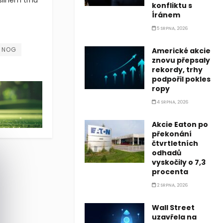
silném trhu
konfliktu s
Íránem
5 SRPNA, 2026
 s cílovou cenou 67 USD díky rostoucímu počtu aktivních kupujíc
 s cílovou cenou 67 USD díky rostoucímu počtu aktivních kupující
NOG
Americké akcie
znovu přepsaly
rekordy, trhy
podpořil pokles
ropy
4 SRPNA, 2026
Akcie Eaton po
překonání
čtvrtletních
odhadů
vyskočily o 7,3
procenta
2 SRPNA, 2026
Wall Street
uzavřela na