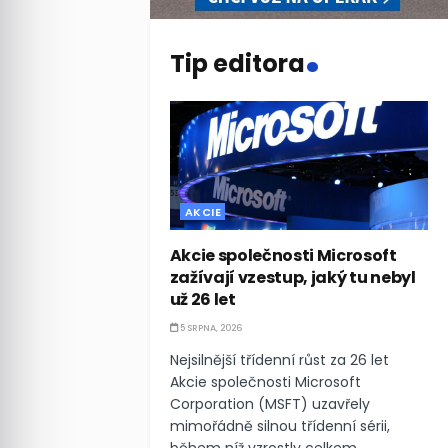
.
Tip editora
AKCIE
Akcie společnosti Microsoft
zažívají vzestup, jaký tu nebyl
už 26 let
5 SRPNA, 2026
Nejsilnější třídenní růst za 26 let
Akcie společnosti Microsoft
Corporation (MSFT) uzavřely
mimořádně silnou třídenní sérii,