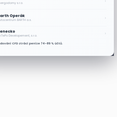
›
nergodomy s.r.o.
arth Operák
›
utocentrum BARTH a.s.
enecko
›
nTePo Developement, s.r.o.
odování CFD ztrácí peníze 74–89 % účtů.