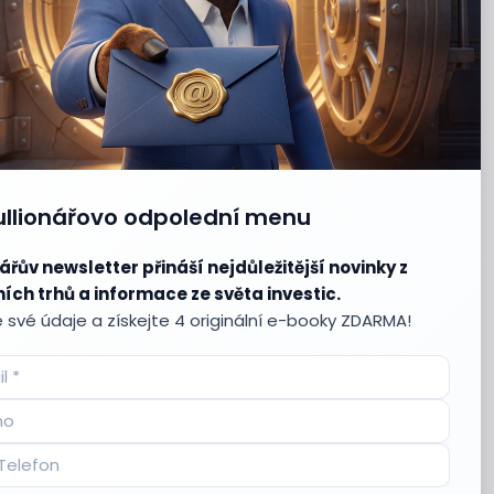
ullionářovo odpolední menu
ářův newsletter přináší nejdůležitější novinky z
ích trhů a informace ze světa investic.
 své údaje a získejte 4 originální e-booky ZDARMA!