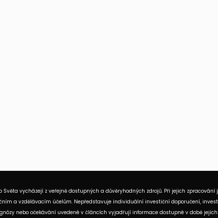
 Světa vycházejí z veřejně dostupných a důvěryhodných zdrojů. Při jejich zpracování 
ním a vzdělávacím účelům. Nepředstavuje individuální investiční doporučení, investi
rognózy nebo očekávání uvedené v článcích vyjadřují informace dostupné v době jejich