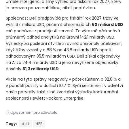
umělé inteligenci a silný výhled pro fiskální rok 2027, který
je omezen pouze nabídkou, nikoli poptávkou.
Společnost Dell předpovídá pro fiskální rok 2027 tržby ve
výši 167 miliard USD, přičemž ohromujících
60 miliard USD
má pocházet z prodeje AI serverů. To výrazně překonává
průměrný odhad analytiků na úrovni 142,1 miliardy USD.
Výsledky za poslední čtvrtletí rovněž překonaly očekávání,
když tržby vzrostly o 88 % na 43,8 miliardy USD oproti
odhadovaným 35,5 miliardám USD. Dell získal objednávky
na AI za 24,4 miliardy USD a jeho nevyřízené objednávky
dosáhly
51,3 miliardy USD
.
Akcie na tyto zprávy reagovaly v pátek růstem o 32,8 % a
v pondělí posílily o dalších 10,7 %. Býčí sentiment v odvětví
navíc potvrdily také silné kvartální výsledky konkurenční
společnosti Hewlett Packard Enterprise.
Analytička Katherine Murphy z Goldman Sachs potvrdila pro akc
Upozornění pro uživatele
i
Analytička Katherine Murphy z Goldman Sachs potvrdila pro akc
Tagy:
dell
HPE