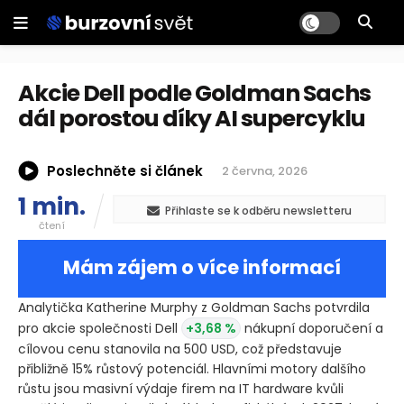
Akcie Dell podle Goldman Sachs
dál porostou díky AI supercyklu
Poslechněte si článek
2 června, 2026
1 min.
Přihlaste se k odběru newsletteru
čtení
Mám zájem o více informací
Analytička Katherine Murphy z Goldman Sachs potvrdila
pro akcie společnosti Dell
+3,68 %
nákupní doporučení a
cílovou cenu stanovila na 500 USD, což představuje
přibližně 15% růstový potenciál. Hlavními motory dalšího
růstu jsou masivní výdaje firem na IT hardware kvůli