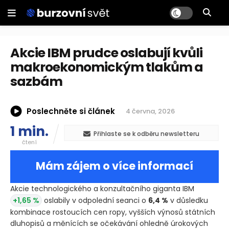
Akcie IBM prudce oslabují kvůli
makroekonomickým tlakům a
sazbám
Poslechněte si článek
4 června, 2026
1 min.
Přihlaste se k odběru newsletteru
čtení
Mám zájem o více informací
Akcie technologického a konzultačního giganta IBM
+1,65 %
oslabily v odpolední seanci o
6,4 %
v důsledku
kombinace rostoucích cen ropy, vyšších výnosů státních
dluhopisů a měnících se očekávání ohledně úrokových