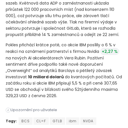
sazeb. Květnová data ADP o zaměstnanosti ukázala
přírůstek 122 000 pracovních míst
(nad konsenzem 110
000)
, což potvrzuje sílu trhu práce, ale zároveň tlačí
očekávání ohledně sazeb výše. Tlak na firemní výdaje v
sektoru potvrzuje i společnost GitLab, která se rozhodla
propustit přibližně 14 % zaměstnanců a odejít ze 22 zemí.
Pokles přichází krátce poté, co akcie IBM posílily o 6 % v
reakci na oznámení partnerství s firmou Nvidia
+2,27 %
na nových AI akcelerátorech Vera Rubin. Pozitivní
sentiment dříve podpořilo také nové doporučení
„Overweight“ od analytiků Barclays a pětiletý závazek
investovat
10 miliard dolarů
do kvantových počítačů. Od
začátku roku si akcie IBM připisují 5,5 % a při ceně 307,65
USD se obchodují v blízkosti svého 52týdenního maxima
329,23 USD z června 2026.
Akcie technologického a konzultačního giganta IBM ​ oslabily
Upozornění pro uživatele
i
Akcie technologického a konzultačního giganta IBM ​ oslabily
Tagy:
BCS
CL=F
GTLB
ibm
NVDA