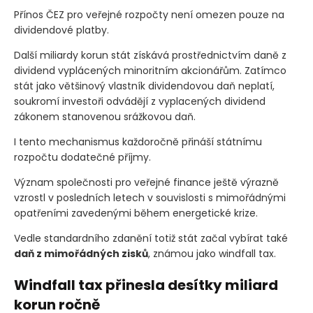
pouze u dividend
Přínos ČEZ pro veřejné rozpočty není omezen pouze na
dividendové platby.
Další miliardy korun stát získává prostřednictvím daně z
dividend vyplácených minoritním akcionářům. Zatímco
stát jako většinový vlastník dividendovou daň neplatí,
soukromí investoři odvádějí z vyplacených dividend
zákonem stanovenou srážkovou daň.
I tento mechanismus každoročně přináší státnímu
rozpočtu dodatečné příjmy.
Význam společnosti pro veřejné finance ještě výrazně
vzrostl v posledních letech v souvislosti s mimořádnými
opatřeními zavedenými během energetické krize.
Vedle standardního zdanění totiž stát začal vybírat také
daň z mimořádných zisků
, známou jako windfall tax.
Windfall tax přinesla desítky miliard