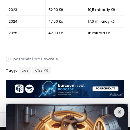
2022
145,00 Kč
54 miliard Kč
2023
52,00 Kč
19,5 miliardy Kč
2024
47,00 Kč
17,6 miliardy Kč
2025
42,00 Kč
16 miliard Kč
Upozornění pro uživatele
i
Energetická společnost ČEZ (CEZ) patří dlouhodobě mezi nejvý
Tagy:
čez
CEZ.PR
×