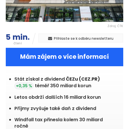
Zdroj: ČTK
5 min.
Přihlaste se k odběru newsletteru
čtení
Mám zájem o více informací
CEZ.PR
1 359,00
-0,73 %
Stát získal z dividend
ČEZu
(CEZ.PR)
téměř 350 miliard korun
+0,35 %
Letos obdrží dalších 16 miliard korun
Příjmy zvyšuje také daň z dividend
Windfall tax přinesla kolem 30 miliard