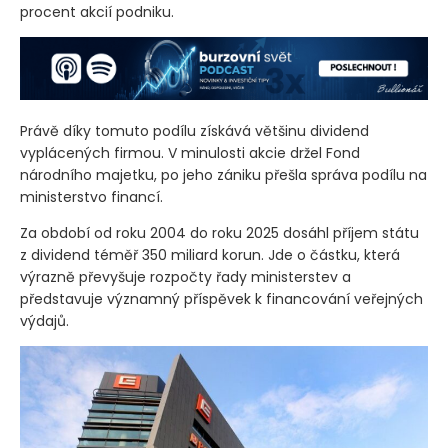
Stát je největším akcionářem společnosti a
prostřednictvím ministerstva financí vlastní přibližně 70
procent akcií podniku.
Právě díky tomuto podílu získává většinu dividend
vyplácených firmou. V minulosti akcie držel Fond
národního majetku, po jeho zániku přešla správa podílu na
ministerstvo financí.
Za období od roku 2004 do roku 2025 dosáhl příjem státu
z dividend téměř 350 miliard korun. Jde o částku, která
výrazně převyšuje rozpočty řady ministerstev a
představuje významný příspěvek k financování veřejných
výdajů.