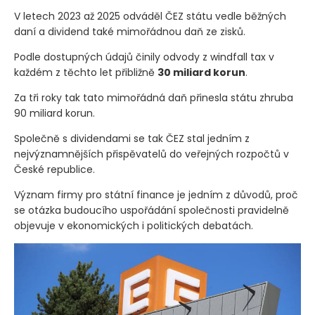
korun ročně
V letech 2023 až 2025 odváděl ČEZ státu vedle běžných
daní a dividend také mimořádnou daň ze zisků.
Podle dostupných údajů činily odvody z windfall tax v
každém z těchto let přibližně
30 miliard korun
.
Za tři roky tak tato mimořádná daň přinesla státu zhruba
90 miliard korun.
Společně s dividendami se tak ČEZ stal jedním z
nejvýznamnějších přispěvatelů do veřejných rozpočtů v
České republice.
Význam firmy pro státní finance je jedním z důvodů, proč
se otázka budoucího uspořádání společnosti pravidelně
objevuje v ekonomických i politických debatách.