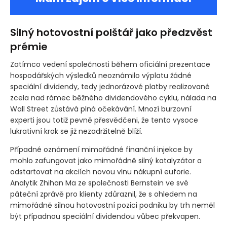
Silný hotovostní polštář jako předzvěst
prémie
Zatímco vedení společnosti během oficiální prezentace
hospodářských výsledků neoznámilo výplatu žádné
speciální dividendy, tedy jednorázové platby realizované
zcela nad rámec běžného dividendového cyklu, nálada na
Wall Street zůstává plná očekávání. Mnozí burzovní
experti jsou totiž pevně přesvědčeni, že tento vysoce
lukrativní krok se již nezadržitelně blíží.
Případné oznámení mimořádné finanční injekce by
mohlo zafungovat jako mimořádně silný katalyzátor a
odstartovat na akciích novou vlnu nákupní euforie.
Analytik Zhihan Ma ze společnosti Bernstein ve své
páteční zprávě pro klienty zdůraznil, že s ohledem na
mimořádně silnou hotovostní pozici podniku by trh neměl
být případnou speciální dividendou vůbec překvapen.