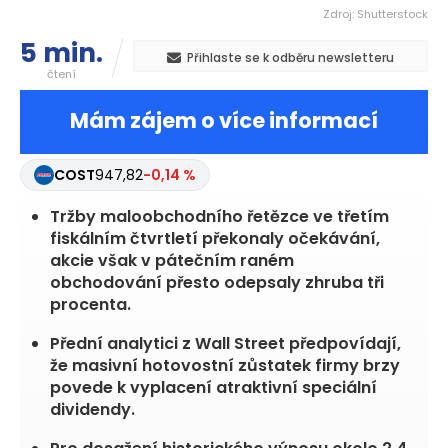
Zdroj: Shutterstock
5 min.
Přihlaste se k odběru newsletteru
čtení
Mám zájem o více informací
COST
947,82
-0,14 %
Tržby maloobchodního řetězce ve třetím
fiskálním čtvrtletí překonaly očekávání,
akcie však v pátečním raném
obchodování přesto odepsaly zhruba tři
procenta.
Přední analytici z Wall Street předpovídají,
že masivní hotovostní zůstatek firmy brzy
povede k vyplacení atraktivní speciální
dividendy.