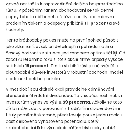
zjevně nestačilo k ospravedlnění dalšího bezprostředního
růstu. V pátečním raném obchodování se tak cenné
papíry tohoto oblíbeného řetězce ocitly pod mírným
prodejním tlakem a odepsaly přibližně
tři procenta
své
hodnoty.
Tento krátkodobý pokles může na první pohled působit
jako zklamání, avšak při detailnějším pohledu na širší
časový horizont se situace jeví mnohem optimističtěji. Od
začátku letošního roku si totiž akcie firmy připsaly vysoce
solidních
15 procent
. Tento stabilní růst jasně svědčí o
dlouhodobé důvěře investorů v robustní obchodní model
a odolnost celého podniku.
V mezidobí jsou držitelé akcií pravidelně odměňováni
standardní čtvrtletní dividendou. Ta v současnosti nabízí
investorům výnos ve výši
0,59 procenta
. Ačkoliv se toto
číslo může zdát v porovnání s tradičními dividendovými
tituly poměrně skromné, představuje pouze jednu malou
část celkového výnosového potenciálu, který
maloobchodní lídr svým akcionářům historicky nabízí.