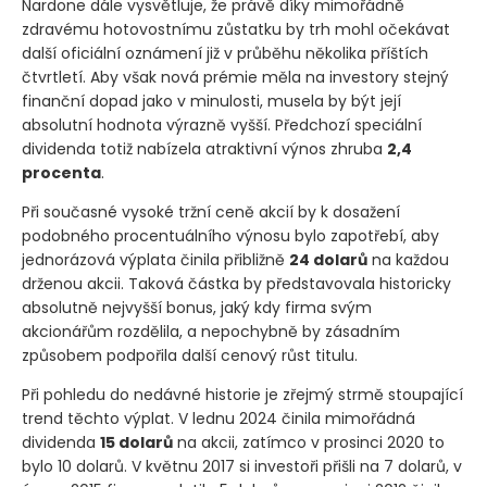
Nardone dále vysvětluje, že právě díky mimořádně
zdravému hotovostnímu zůstatku by trh mohl očekávat
další oficiální oznámení již v průběhu několika příštích
čtvrtletí. Aby však nová prémie měla na investory stejný
finanční dopad jako v minulosti, musela by být její
absolutní hodnota výrazně vyšší. Předchozí speciální
dividenda totiž nabízela atraktivní výnos zhruba
2,4
procenta
.
Při současné vysoké tržní ceně akcií by k dosažení
podobného procentuálního výnosu bylo zapotřebí, aby
jednorázová výplata činila přibližně
24 dolarů
na každou
drženou akcii. Taková částka by představovala historicky
absolutně nejvyšší bonus, jaký kdy firma svým
akcionářům rozdělila, a nepochybně by zásadním
způsobem podpořila další cenový růst titulu.
Při pohledu do nedávné historie je zřejmý strmě stoupající
trend těchto výplat. V lednu 2024 činila mimořádná
dividenda
15 dolarů
na akcii, zatímco v prosinci 2020 to
bylo 10 dolarů. V květnu 2017 si investoři přišli na 7 dolarů, v