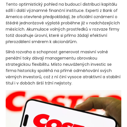
Tento optimistický pohled na budoucí distribuci kapitálu
sdílí i další významné finanční instituce. Experti z Bank of
America otevřeně předpokládají, že oficiální oznámení o
štědré jednorázové výplatě proběhne již v nadcházejících
měsících. Akumulace volných prostředků v rozvaze firmy
totiž dosahuje úrovní, které si přímo žádají efektivní
přerozdělení směrem k akcionářům.
Silná rozvaha a schopnost generovat masivní volné
peněžní toky dávají managementu obrovskou
strategickou flexibilitu. Místo neuvážených investic se
firma historicky spoléhá na přímé odměňování svých
věrných investorů, což z ní činí vysoce atraktivní a stabilní
titul i v dobách širší tržní nejistoty.