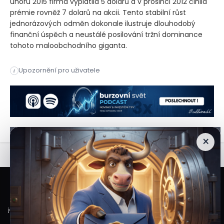
únoru 2015 firma vyplatila 5 dolarů a v prosinci 2012 činila
prémie rovněž 7 dolarů na akcii. Tento stabilní růst
jednorázových odměn dokonale ilustruje dlouhodobý
finanční úspěch a neustálé posilování tržní dominance
tohoto maloobchodního giganta.
Tržby maloobchodního řetězce ve třetím fiskálním čtvrtletí p
Upozornění pro uživatele
i
Tržby maloobchodního řetězce ve třetím fiskálním čtvrtletí p
×
Veškeré informace a materiály zveřejněné na internetových stránkách
Burzovního Světa vycházejí z veřejně dostupných a důvěryhodných zdrojů. Při
jejich zpracování je postupováno s odbornou péčí a cílem poskytovat čtenářům
objektivní, aktuální a srozumitelné informace. Obsah internetových stránek