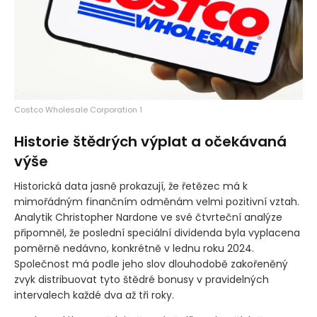
Costco Wholesale Corporation 1
Historie štědrých výplat a očekávaná
výše
Historická data jasně prokazují, že řetězec má k
mimořádným finančním odměnám velmi pozitivní vztah.
Analytik Christopher Nardone ve své čtvrteční analýze
připomněl, že poslední speciální dividenda byla vyplacena
poměrně nedávno, konkrétně v lednu roku 2024.
Společnost má podle jeho slov dlouhodobě zakořeněný
zvyk distribuovat tyto štědré bonusy v pravidelných
intervalech každé dva až tři roky.