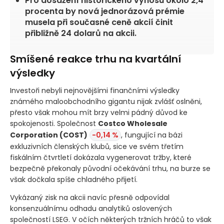
Pro dosažení historického výnosu okolo 2,4
procenta by nová jednorázová prémie
musela při současné ceně akcií činit
přibližně 24 dolarů na akcii.
Smíšené reakce trhu na kvartální
výsledky
Investoři nebyli nejnovějšími finančními výsledky
známého maloobchodního gigantu nijak zvlášť oslněni,
přesto však mohou mít brzy velmi pádný důvod ke
spokojenosti. Společnost
Costco Wholesale
Corporation
(COST)
-0,14 %
, fungující na bázi
exkluzivních členských klubů, sice ve svém třetím
fiskálním čtvrtletí dokázala vygenerovat tržby, které
bezpečně překonaly původní očekávání trhu, na burze se
však dočkala spíše chladného přijetí.
Vykázaný zisk na akcii navíc přesně odpovídal
konsenzuálnímu odhadu analytiků oslovených
společností LSEG. V očích některých tržních hráčů to však