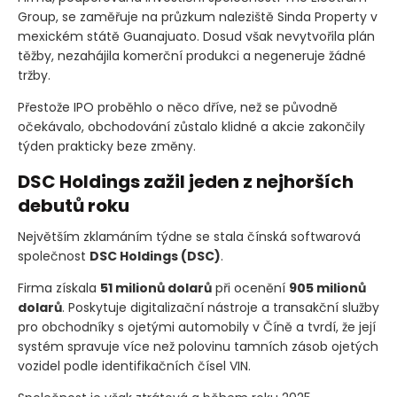
Group, se zaměřuje na průzkum naleziště Sinda Property v
mexickém státě Guanajuato. Dosud však nevytvořila plán
těžby, nezahájila komerční produkci a negeneruje žádné
tržby.
Přestože IPO proběhlo o něco dříve, než se původně
očekávalo, obchodování zůstalo klidné a akcie zakončily
týden prakticky beze změny.
DSC Holdings zažil jeden z nejhorších
debutů roku
Největším zklamáním týdne se stala čínská softwarová
společnost
DSC Holdings
(DSC)
.
Firma získala
51 milionů dolarů
při ocenění
905 milionů
dolarů
. Poskytuje digitalizační nástroje a transakční služby
pro obchodníky s ojetými automobily v Číně a tvrdí, že její
systém spravuje více než polovinu tamních zásob ojetých
vozidel podle identifikačních čísel VIN.