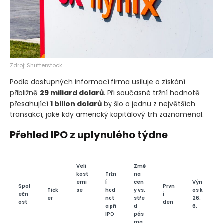
Zdroj: Shutterstock
Podle dostupných informací firma usiluje o získání
přibližně
29 miliard dolarů
. Při současné tržní hodnotě
přesahující
1 bilion dolarů
by šlo o jednu z největších
transakcí, jaké kdy americký kapitálový trh zaznamenal.
Přehled IPO z uplynulého týdne
Veli
Změ
kost
Tržn
na
emi
í
cen
Výn
Spol
Prvn
Tick
se
hod
y vs.
os k
ečn
í
er
not
stře
26.
ost
den
a při
d
6.
IPO
pás
ma