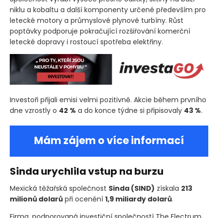
niklu a kobaltu a další komponenty určené především pro
letecké motory a průmyslové plynové turbíny. Růst
poptávky podporuje pokračující rozšiřování komerční
letecké dopravy i rostoucí spotřeba elektřiny.
Investoři přijali emisi velmi pozitivně. Akcie během prvního
dne vzrostly o
42 %
a do konce týdne si připisovaly
43 %
.
Mám zájem o více informací
Sinda urychlila vstup na burzu
Mexická těžařská společnost
Sinda
(SIND)
získala
213
milionů dolarů
při ocenění
1,9 miliardy dolarů
.
Firma, podporovaná investiční společností The Electrum