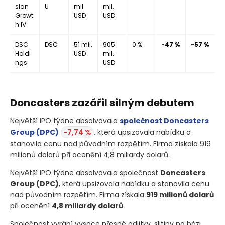
sian
U
mil.
mil.
Growt
USD
USD
h IV
DSC
DSC
51 mil.
905
0 %
-47 %
-57 %
Holdi
USD
mil.
ngs
USD
Doncasters zazářil silným debutem
Největší IPO týdne absolvovala
společnost Doncasters
Group
(DPC)
-7,74 %
, která upsizovala nabídku a
stanovila cenu nad původním rozpětím. Firma získala 919
milionů dolarů při ocenění 4,8 miliardy dolarů.
Největší IPO týdne absolvovala společnost
Doncasters
Group
(DPC)
, která upsizovala nabídku a stanovila cenu
nad původním rozpětím. Firma získala
919 milionů dolarů
při ocenění
4,8 miliardy dolarů
.
Společnost vyrábí vysoce přesné odlitky, slitiny na bázi