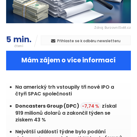
Zdroj: BurzovníSvět.cz
5 min.
Přihlaste se k odběru newsletteru
čtení
Mám zájem o více informací
Na americký trh vstoupily tři nové IPO a
čtyři SPAC společnosti
Doncasters Group
(DPC)
získal
-7,74 %
919 milionů dolarů a zakončil týden se
ziskem 43 %
Největší událostí týdne bylo podání