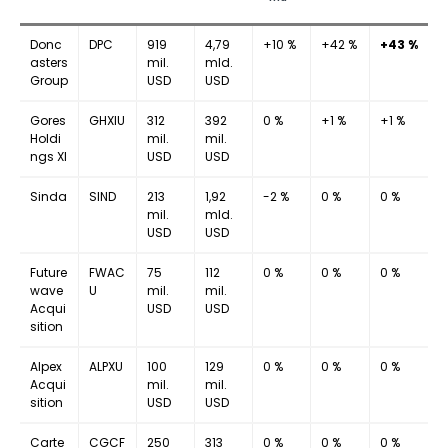
Donc
DPC
919
4,79
+10 %
+42 %
+43 %
asters
mil.
mld.
Group
USD
USD
Gores
GHXIU
312
392
0 %
+1 %
+1 %
Holdi
mil.
mil.
ngs XI
USD
USD
Sinda
SIND
213
1,92
-2 %
0 %
0 %
mil.
mld.
USD
USD
Future
FWAC
75
112
0 %
0 %
0 %
wave
U
mil.
mil.
Acqui
USD
USD
sition
Alpex
ALPXU
100
129
0 %
0 %
0 %
Acqui
mil.
mil.
sition
USD
USD
Carte
CGCF
250
313
0 %
0 %
0 %