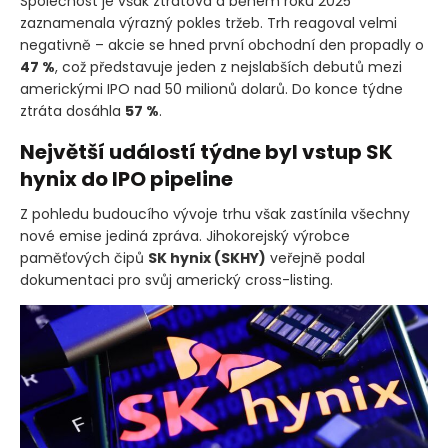
Společnost je však ztrátová a během roku 2025
zaznamenala výrazný pokles tržeb. Trh reagoval velmi
negativně – akcie se hned první obchodní den propadly o
47 %
, což představuje jeden z nejslabších debutů mezi
americkými IPO nad 50 milionů dolarů. Do konce týdne
ztráta dosáhla
57 %
.
Největší událostí týdne byl vstup SK
hynix do IPO pipeline
Z pohledu budoucího vývoje trhu však zastínila všechny
nové emise jediná zpráva. Jihokorejský výrobce
paměťových čipů
SK hynix
(SKHY)
veřejně podal
dokumentaci pro svůj americký cross-listing.