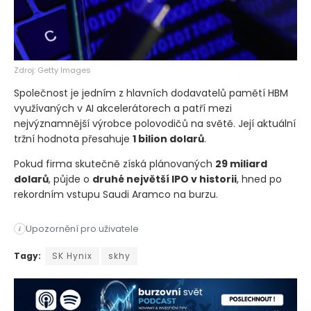
Zdroj: Getty Images
Společnost je jedním z hlavních dodavatelů pamětí HBM
využívaných v AI akcelerátorech a patří mezi
nejvýznamnější výrobce polovodičů na světě. Její aktuální
tržní hodnota přesahuje
1 bilion dolarů
.
Pokud firma skutečně získá plánovaných
29 miliard
dolarů
, půjde o
druhé největší IPO v historii
, hned po
rekordním vstupu Saudi Aramco na burzu.
Upozornění pro uživatele
i
Uplynulý týden přinesl na americký IPO trh tři nové emise a 
Tagy:
SK Hynix
skhy