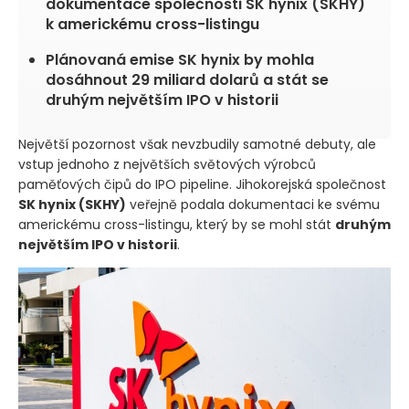
dokumentace společnosti SK hynix
(SKHY)
k americkému cross-listingu
Plánovaná emise SK hynix by mohla
dosáhnout 29 miliard dolarů a stát se
druhým největším IPO v historii
Největší pozornost však nevzbudily samotné debuty, ale
vstup jednoho z největších světových výrobců
paměťových čipů do IPO pipeline. Jihokorejská společnost
SK hynix
(SKHY)
veřejně podala dokumentaci ke svému
americkému cross-listingu, který by se mohl stát
druhým
největším IPO v historii
.