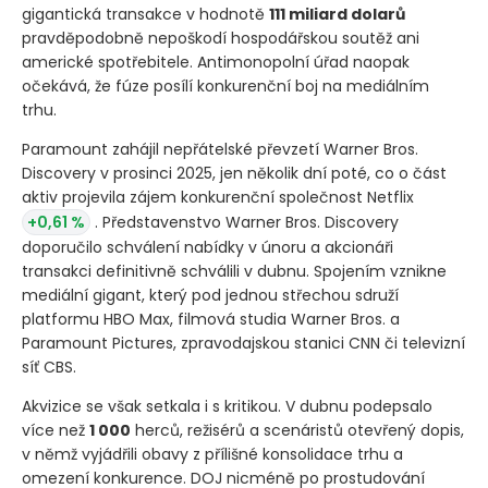
gigantická transakce v hodnotě
111 miliard dolarů
pravděpodobně nepoškodí hospodářskou soutěž ani
americké spotřebitele. Antimonopolní úřad naopak
očekává, že fúze posílí konkurenční boj na mediálním
trhu.
Paramount zahájil nepřátelské převzetí Warner Bros.
Discovery v prosinci 2025, jen několik dní poté, co o část
aktiv projevila zájem konkurenční společnost Netflix
+0,61 %
. Představenstvo Warner Bros. Discovery
doporučilo schválení nabídky v únoru a akcionáři
transakci definitivně schválili v dubnu. Spojením vznikne
mediální gigant, který pod jednou střechou sdruží
platformu HBO Max, filmová studia Warner Bros. a
Paramount Pictures, zpravodajskou stanici CNN či televizní
síť CBS.
Akvizice se však setkala i s kritikou. V dubnu podepsalo
více než
1 000
herců, režisérů a scenáristů otevřený dopis,
v němž vyjádřili obavy z přílišné konsolidace trhu a
omezení konkurence. DOJ nicméně po prostudování