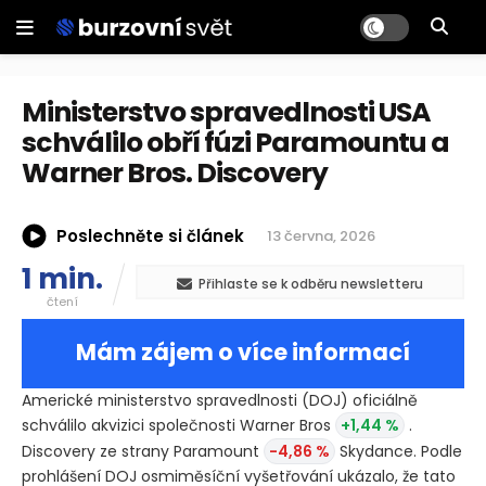
Ministerstvo spravedlnosti USA
schválilo obří fúzi Paramountu a
Warner Bros. Discovery
Poslechněte si článek
13 června, 2026
1 min.
Přihlaste se k odběru newsletteru
čtení
Mám zájem o více informací
Americké ministerstvo spravedlnosti
(DOJ)
oficiálně
schválilo akvizici společnosti Warner Bros
+1,44 %
.
Discovery ze strany Paramount
-4,86 %
Skydance. Podle
prohlášení DOJ osmiměsíční vyšetřování ukázalo, že tato