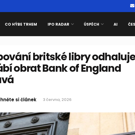
CO HÝBE TRHEM
IPO RADAR
ÚSPĚCH
AI
ČE
ování britské libry odhaluje
ábí obrat Bank of England
ává
hněte si článek
3 června, 2026