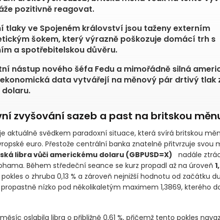
že pozitivně reagovat.
ní tlaky ve Spojeném království jsou taženy externím
tickým šokem, který výrazně poškozuje domácí trh s
ím a spotřebitelskou důvěru.
ní nástup nového šéfa Fedu a mimořádně silná ameri
konomická data vytvářejí na měnový pár drtivý tlak 
 dolaru.
vní zvyšování sazeb a past na britskou měn
je aktuálně svědkem paradoxní situace, která svírá britskou měn
evropské euro. Přestože centrální banka znatelně přitvrzuje svo
tská libra vůči americkému dolaru
(GBPUSD=X)
+0,01 %
nad
 pod nohama. Během středeční seance se kurz propadl až na 
 představuje pokles o zhruba 0,13 % a zároveň nejnižší hodnotu o
se tak nachází propastně nízko pod několikaletým maximem 1,38
onci ledna.
měsíc oslabila libra o přibližně 0,61 %, přičemž tento pokles nava