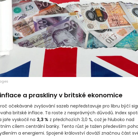
mages
inflace a praskliny v britské ekonomice
oč očekávané zvyšování sazeb nepředstavuje pro libru býčí sign
aha britské inflace. Ta roste z nesprávných důvodů. Index spot
 jaře vyskočil na
3,3 %
z předchozích 3,0 %, což je hluboko nad
ním cílem centrální banky. Tento růst je tažen především po
dlením a energiemi. Spojené království dováží značnou část sv