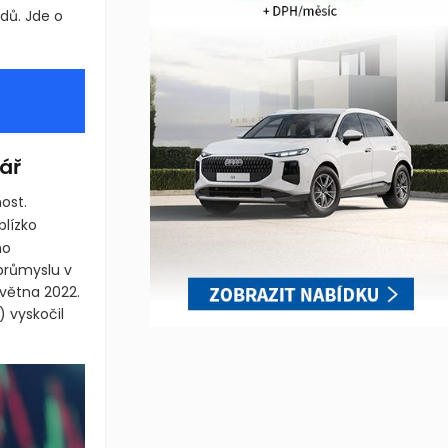
adů. Jde o
ář
ost.
blízko
ho
průmyslu v
května 2022.
)
vyskočil