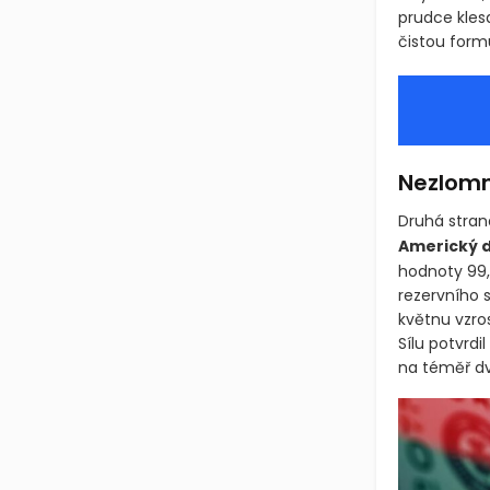
prudce klesa
čistou form
Nezlomn
Druhá stra
Americký 
hodnoty 99,
rezervního
květnu vzros
Sílu potvrd
na téměř d