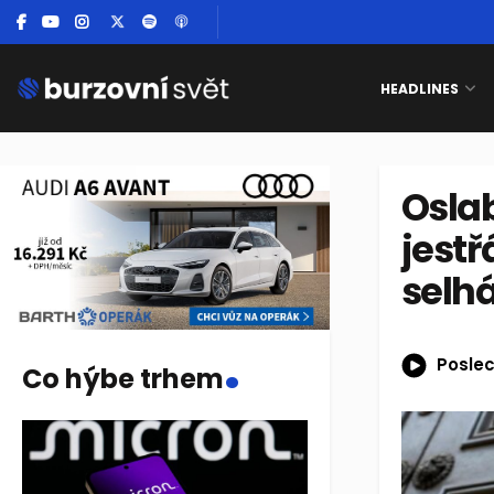
HEADLINES
Oslab
jestř
selh
.
Poslec
Co hýbe trhem