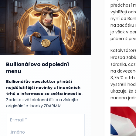
předchozí mě
vyhlížejí od
nyní od Ban
na začátku 
je však v c
přičemž prv
Katalyzátor
Hrozba zabl
Bullionářovo odpolední
zdražila, c
menu
na dovezeno
3,75 % a trh
Bullionářův newsletter přináší
vystřelil ho
nejdůležitější novinky z finančních
ukazuje, že 
trhů a informace ze světa investic.
nucena jedn
Zadejte své telefonní číslo a získejte
originální e-booky ZDARMA!