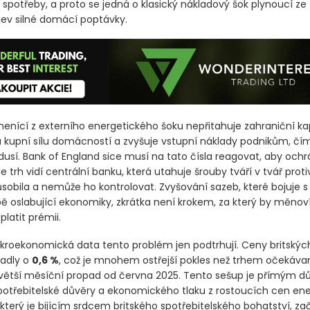
spotřeby, a proto se jedná o klasický nákladový šok plynoucí ze 
ojev silné domácí poptávky.
enící z externího energetického šoku nepřitahuje zahraniční kap
 kupní sílu domácností a zvyšuje vstupní náklady podnikům, čí
usí. Bank of England sice musí na tato čísla reagovat, aby ochr
ale trh vidí centrální banku, která utahuje šrouby tváří v tvář proti
obila a nemůže ho kontrolovat. Zvyšování sazeb, které bojuje 
obě oslabující ekonomiky, zkrátka není krokem, za který by měnov
platit prémii.
oekonomická data tento problém jen podtrhují. Ceny britskýc
adly o
0,6 %
, což je mnohem ostřejší pokles než trhem očekávan
větší měsíční propad od června 2025. Tento sešup je přímým 
potřebitelské důvěry a ekonomického tlaku z rostoucích cen energ
který je bijícím srdcem britského spotřebitelského bohatství, za