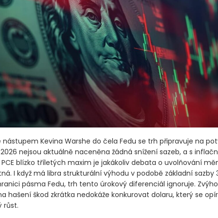
se nástupem Kevina Warshe do čela Fedu se trh připravuje na pot
ok 2026 nejsou aktuálně naceněna žádná snížení sazeb, a s inflač
PCE blízko tříletých maxim je jakákoliv debata o uvolňování měn
á. I když má libra strukturální výhodu v podobě základní sazby 3
hranici pásma Fedu, trh tento úrokový diferenciál ignoruje. Zvýh
a hašení škod zkrátka nedokáže konkurovat dolaru, který se opír
 růst.