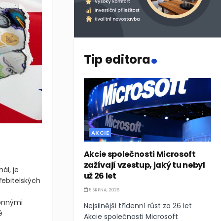
.
Tip editora
AKCIE
Akcie společnosti Microsoft
zažívají vzestup, jaký tu nebyl
ál, je
už 26 let
řebitelských
5 SRPNA, 2026
honnými
Nejsilnější třídenní růst za 26 let
é
Akcie společnosti Microsoft