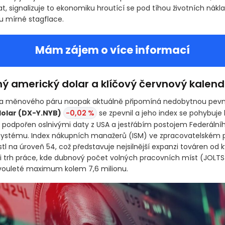
t, signalizuje to ekonomiku hroutící se pod tíhou životních nákl
u mírné stagflace.
Mám zájem o více informací
ý americký dolar a klíčový červnový kalend
na měnového páru naopak aktuálně připomíná nedobytnou pevn
dolar
(DX-Y.NYB)
-0,02 %
se zpevnil a jeho index se pohybuje 
 podpořen oslnivými daty z USA a jestřábím postojem Federální
 systému. Index nákupních manažerů
(ISM)
ve zpracovatelském 
tl na úroveň 54, což představuje nejsilnější expanzi továren od 
il i trh práce, kde dubnový počet volných pracovních míst
(JOLTS
vouleté maximum kolem 7,6 milionu.