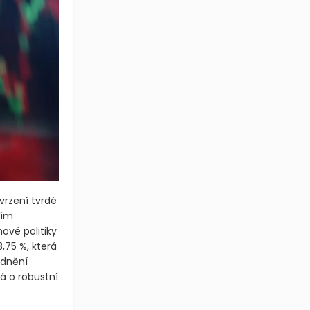
vrzení tvrdé
ním
ové politiky
,75 %, která
odnění
á o robustní