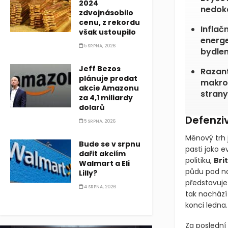
2024
nedoká
zdvojnásobilo
cenu, z rekordu
Inflač
však ustoupilo
energe
5 SRPNA, 2026
bydlen
Jeff Bezos
Razant
plánuje prodat
makroe
akcie Amazonu
strany
za 4,1 miliardy
dolarů
Defenzi
5 SRPNA, 2026
Měnový trh 
Bude se v srpnu
pasti jako 
dařit akciím
politiku,
Bri
Walmart a Eli
pevnou půdu
Lilly?
1,3449
, což
4 SRPNA, 2026
dubna. Trh 
dosáhl na k
Za poslední 