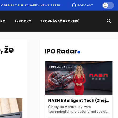
ODEBÍRAT BULLIONÁŘŮV NEWSLETTER
PODCAST
SKO
E-BOOKY
SROVNÁVAČ BROKERŮ
.
, že
IPO Radar
HKEX Main Board
NASN Intelligent Tech (Zhejiang)
Čínský lídr v brake-by-wire
technologiích pro autonomní vozidla
vstupuje na hongkongskou burzu 7.