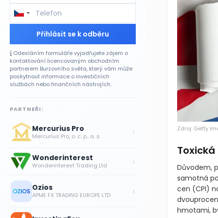
Přihlásit se k odběru
Odesláním formuláře vyjadřujete zájem o
kontaktování licencovaným obchodním
partnerem Burzovního světa, který vám může
poskytnout informace o investičních
službách nebo finančních nástrojích.
PARTNEŘI:
Mercurius Pro
Zdroj: Getty I
›
Mercurius Pro, o. c. p., a. s.
Toxická 
Wonderinterest
›
Wonderinterest Trading Ltd
Důvodem, pr
samotná pov
Ozios
›
cen
(CPI)
na
APME FX TRADING EUROPE LTD
dvouprocent
hmotami, by