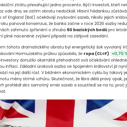
síční ztrátu přesahující jedno procento. Býčí investoři, kteří ne
raz ode dna, se zatím obratu nedočkali. Hlavní hádankou zůstává 
k of England
(BoE)
očekávají zvyšování sazeb, nikoliv jejich snižo
roku panoval konsenzus, že banka začne v roce 2026 sazby redu
enách zahrnuto zpřísnění o zhruba
50 bazických bodů
pro letošn
ní plně naceněné zvýšení připadá na zářijové zasedání.
em tohoto dramatického obratu byl energetický šok vyvolaný írán
okování Hormuzského průlivu způsobila, že
ropa
(CL=F)
+0,70 
ož investory donutilo okamžitě přehodnotit svá očekávání ohledn
u inflaci. Základní úroková sazba ve Spojeném království již nyn
 sází na její další růst. V běžném ekonomickém cyklu by takový je
dnotu měny strmě vzhůru. Skutečnost, že libra dělá pravý opak, j
trh prohlédl skrz samotný směr sazeb a soustředí se na to, proč 
at.