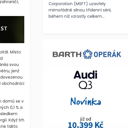
zahraničí,
Corporation (MSFT) uzavřely
mimořádně silnou třídenní sérii,
během níž vzrostly celkem...
itál. Místo
mž
ánila svou
větru, jenž
s dovezenou
í obchodníci
h domů se v
ých 0,1 % a
důsledkem
ií. Když trh
čne takto