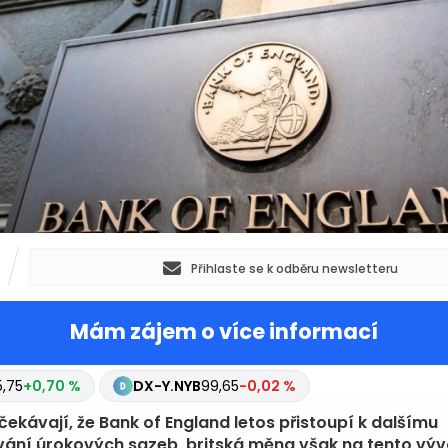
Přihlaste se k odběru newsletteru
Mám zájem o více informací
SD=X
1,35
+0,01 %
CL=F
75,75
+0,70 %
DX-Y.NYB
99,
čekávají, že Bank of England letos přistoupí k dalšímu
ání úrokových sazeb, britská měna však na tento výv