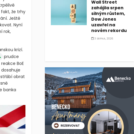
Wall Street
trpělivě
zahájila srpen
fakt, že trhy
silným růstem,
vání. Ještě
Dow Jones
uzavřel na
kovat. Nyní
novém rekordu
í rok,
3 SRPNA, 2026
skou krizí.
%
prudce
ě reakce BoE
í dosahuje
střábí obrat
asně
je banka