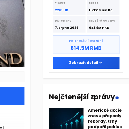
srpna 2026 s podporou CATL a
TICKER
BURZA
Hillhouse Investment.
2261.HK
HKEX Main Board
DATUM IPO
HRUBÝ VÝNOS IPO
7. srpna 2026
643.9M HKD
POTENCIÁLNÍ OCENĚNÍ
614.5M RMB
Zobrazit detail
.
Nejčtenější zprávy
Americké akcie
65
-0,02 %
znovu přepsaly
rekordy, trhy
podpořil pokles
oj