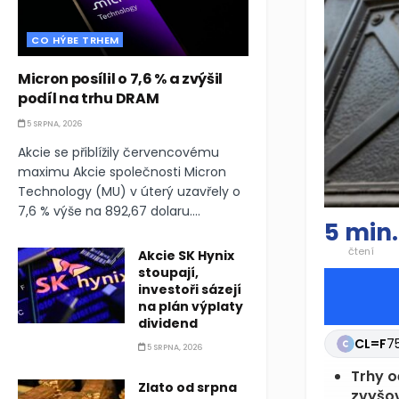
CO HÝBE TRHEM
Micron posílil o 7,6 % a zvýšil
podíl na trhu DRAM
5 SRPNA, 2026
Akcie se přiblížily červencovému
maximu Akcie společnosti Micron
Technology (MU) v úterý uzavřely o
7,6 % výše na 892,67 dolaru....
5 min.
čtení
Akcie SK Hynix
stoupají,
investoři sázejí
na plán výplaty
dividend
GBPU
5 SRPNA, 2026
Trhy o
Zlato od srpna
zvyšov