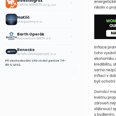
InvestingFox
›
energetické 
CAPITAL MARKETS, o.c.p., a.s.
nikoliv o pr
NaKlíč
›
Energodomy s.r.o.
Barth Operák
›
Autocentrum BARTH a.s.
Inflace pram
Benecko
›
toho vysává
AnTePo Developement, s.r.o.
ekonomiku d
Při obchodování CFD ztrácí peníze 74–
kredibilitu, 
89 % účtů.
sama nezpůs
inflací v d
byli ochotni 
Domácí makr
květnu prop
zároveň nej
slábnoucí s
s bydlením, 