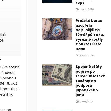
ropy
4 SRPNA, 2026
Pražská burza
uzavřela
nejsilnější za
cká
téměř půl roku,
výrazně rostly
ze
Colt CZ i Erste
Bank
3 SRPNA, 2026
u
Spojené státy
u ve stejné
poprvé po
u měnovou
téměř 30 letech
ále ztrácí
zasáhly na
úroveň
podporu
d začátku
japonského
69, kterého
jenu
1 SRPNA, 2026
zuje na