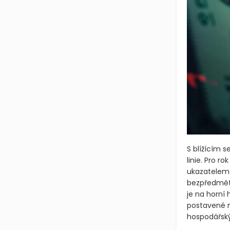
S blížícím 
linie. Pro r
ukazatelem 
bezpředmětn
je na horní 
postavené n
hospodářský