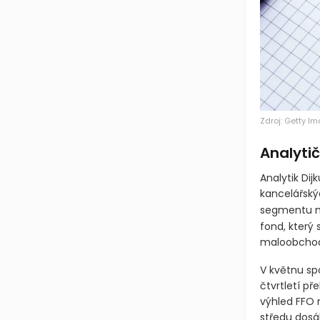
Zdroj: Getty I
Analytič
Analytik Dij
kancelářský
segmentu n
fond, který
maloobchod
V květnu sp
čtvrtletí př