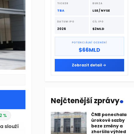
dodavatelskému řetězci.
TICKER
BURZA
TBA
LSE / NYSE
DATUM IPO
CÍL IPO
2026
$2MLD
POTENCIÁLNÍ OCENĚNÍ
$66MLD
Zobrazit detail
.
Nejčtenější zprávy
ČNB ponechala
26 %
úrokové sazby
beze změny a
zhoršila výhled