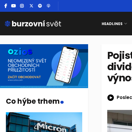
HEADLINES
Pojis
divid
výno
.
Poslec
Co hýbe trhem