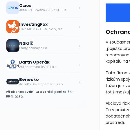
Ozios
Zdroj: Getty I
›
APME FX TRADING EUROPE LTD
InvestingFox
›
CAPITAL MARKETS, o.c.p., a.s.
Ochrana 
NaKlíč
›
Energodomy s.r.o.
V současném
„pojistka pr
Barth Operák
›
renomovaná 
Autocentrum BARTH a.s.
kapitálu na 
Benecko
›
Tato firma 
AnTePo Developement, s.r.o.
rizikům spoj
Při obchodování CFD ztrácí peníze 74–
tažen jen ve
89 % účtů.
totiž maskuj
Akciová rizi
To v praxi 
dodatečného