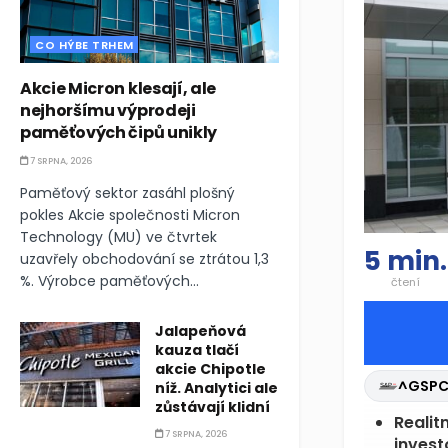
CO HÝBE TRHEM
Akcie Micron klesají, ale
nejhoršímu výprodeji
paměťových čipů unikly
7 SRPNA, 2026
Paměťový sektor zasáhl plošný
pokles Akcie společnosti Micron
Technology (MU) ve čtvrtek
5 min.
uzavřely obchodování se ztrátou 1,3
%. Výrobce paměťových...
čtení
Jalapeňová
kauza tlačí
akcie Chipotle
^GSP
níž. Analytici ale
zůstávají klidní
HST
23
7 SRPNA, 2026