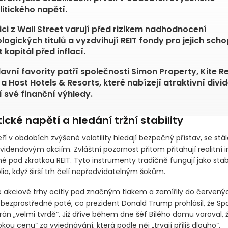
ní investiční fondy
(REIT)
aktuálně překonávají širší trh 
orům jako stabilizační prvek v obdobích zvýšeného
itického napětí.
ici z Wall Street varují před rizikem nadhodnocení
logických titulů a vyzdvihují REIT fondy pro jejich sch
 kapitál před inflací.
lavní favority patří společnosti Simon Property, Kite R
a Host Hotels & Resorts, které nabízejí atraktivní divi
í své finanční výhledy.
ické napětí a hledání tržní stability
teří v obdobích zvýšené volatility hledají bezpečný přístav, se stál
ividendovým akciím. Zvláštní pozornost přitom přitahují realitní i
 pod zkratkou REIT. Tyto instrumenty tradičně fungují jako stabi
lia, když širší trh čelí nepředvídatelným šokům.
e akciové trhy ocitly pod značným tlakem a zamířily do červenýc
k bezprostředně poté, co prezident Donald Trump prohlásil, že Sp