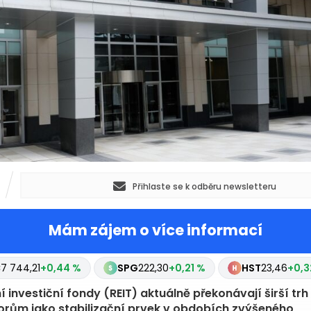
Přihlaste se k odběru newsletteru
Mám zájem o více informací
C
7 745,08
+0,46 %
SPG
222,30
+0,21 %
KRG
26,78
+0,
,46
+0,32 %