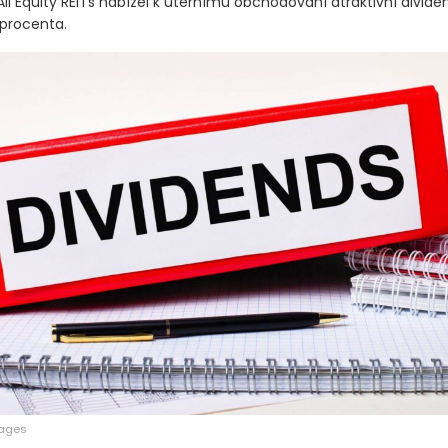
 procent. Fondy REIT navíc investorům vyplácejí velmi solidní př
All Equity REITs nabízel k úternímu obchodování atraktivní divid
 procenta.