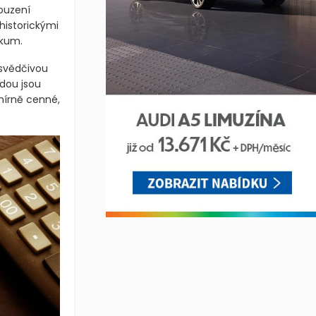
ouzení
historickými
jkum.
esvědčivou
odou jsou
mírně cenné,