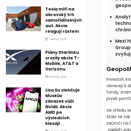
Realit
Tesla míří na
invest
obrovský trh
geopol
samořiditelných
aut. Akcie
Analyt
reagují růstem
techno
chránit
7 SRPNA, 2026
Mezi h
Plány Starlinku
srazily akcie T-
Group 
Mobile, AT&T a
zvyšuj
Verizonu
6 SRPNA, 2026
Geopolit
Lisa Su zlehčuje
Investoři, k
Muskův
obracejí k d
závazek vůči
fondy, známé
Nvidii. Akcie
prvek portfo
AMD po
výsledcích
Ve středu s
klesají
Stalo se ta