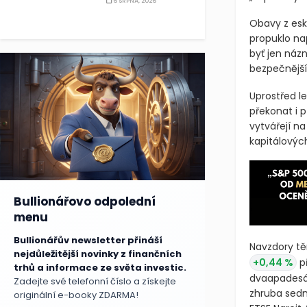
6 SRPNA, 2026
zaútočí na Í
„zaplatí vys
Obavy z eska
propuklo nap
byť jen názn
bezpečnější
Uprostřed le
překonat i 
vytvářejí na
kapitálovýc
Bullionářovo odpolední
menu
Bullionářův newsletter přináší
nejdůležitější novinky z finančních
trhů a informace ze světa investic.
Navzdory tě
Zadejte své telefonní číslo a získejte
+0,44 %
př
originální e-booky ZDARMA!
dvaapadesát