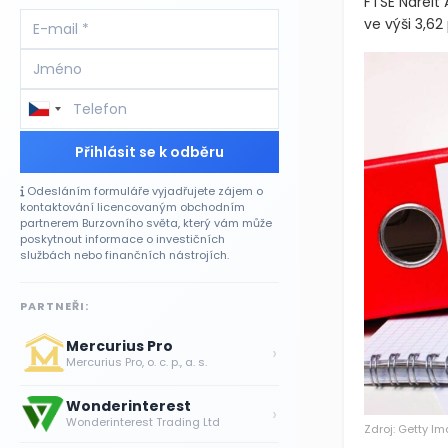
zhruba sedm
FTSE Nareit 
ve výši 3,62
Přihlásit se k odběru
Odesláním formuláře vyjadřujete zájem o
kontaktování licencovaným obchodním
partnerem Burzovního světa, který vám může
poskytnout informace o investičních
službách nebo finančních nástrojích.
PARTNEŘI:
Mercurius Pro
›
Mercurius Pro, o. c. p., a. s.
Wonderinterest
›
Wonderinterest Trading Ltd