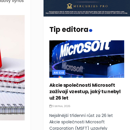
íjmy. Index
endový výnos
.
Tip editora
AKCIE
Akcie společnosti Microsoft
zažívají vzestup, jaký tu nebyl
už 26 let
5 SRPNA, 2026
Nejsilnější třídenní růst za 26 let
Akcie společnosti Microsoft
Corporation (MSFT) uzavřely