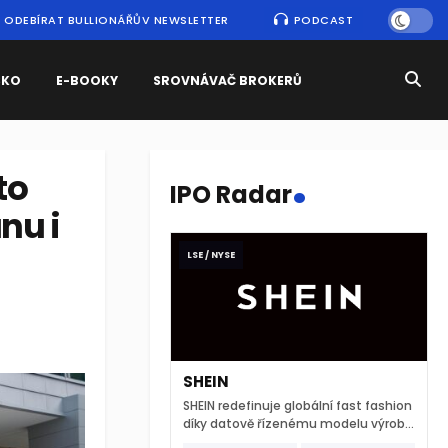
ODEBÍRAT BULLIONÁŘŮV NEWSLETTER
PODCAST
SKO
E-BOOKY
SROVNÁVAČ BROKERŮ
.
to
IPO Radar
nu i
LSE / NYSE
SHEIN
SHEIN redefinuje globální fast fashion
díky datově řízenému modelu výroby
a extrémně rychlému