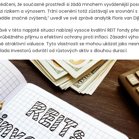
ědčeni, že současné prostředí si žádá mnohem vyváženější pos
 rizikem a výnosem. Tržní ocenění totiž zůstávají ve srovnání s 
ále značně zvýšená,“ uvedl ve své zprávě analytik Floris van Di
ávě v této napjaté situaci nabízejí vysoce kvalitní REIT fondy př
růběžného příjmu a efektivní ochrany proti inflaci. Zásadní výh
vně atraktivní valuace. Tyto vlastnosti se mohou ukázat jako nes
lada investorů odvrátí od růstových aktiv s dlouhou durací.