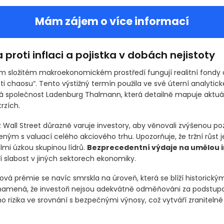
mages
Mám zájem o více informací
proti inflaci a pojistka v dobách nejistoty
 složitém makroekonomickém prostředí fungují realitní fondy 
oti chaosu“. Tento výstižný termín použila ve své úterní analytic
společnost Ladenburg Thalmann, která detailně mapuje aktuál
trzích.
z Wall Street důrazně varuje investory, aby věnovali zvýšenou po
eným s valuací celého akciového trhu. Upozorňuje, že tržní růst 
lmi úzkou skupinou lídrů.
Bezprecedentní výdaje na umělou i
í slabost v jiných sektorech ekonomiky.
ková prémie se navíc smrskla na úroveň, která se blíží historic
znamená, že investoři nejsou adekvátně odměňováni za podstup
 rizika ve srovnání s bezpečnými výnosy, což vytváří zranitelné 