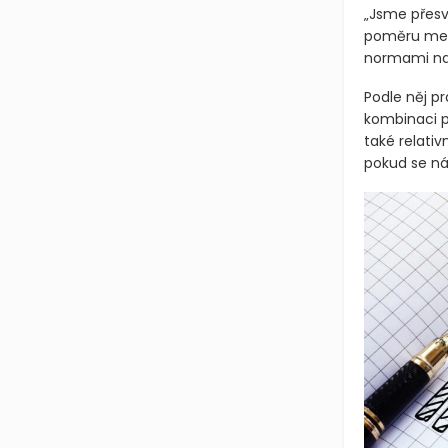
prostředí.
„Jsme přesv
poměru mezi
normami nad
Podle něj pr
kombinaci p
také relati
pokud se ná