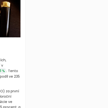
ích,
 v
1 %
. Tento
podíl ve 235
FO)
za první
loroční