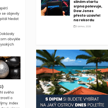
silném startu
e Írán
srpna polevuje,
Dow Jones
přesto uzavřel
apětí
na rekordu
 se objevily
5 SRPNA, 2026
pitál hledat
 Dokázaly
itom obvykle
 vysokých
C)
áhl svého
rostl o