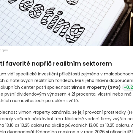
mages
tí favorité napříč realitním sektorem
kum vidí specifické investiční příležitosti zejména v maloobchodn
ch a hotelových realitních fondech. Mezi jeho hlavní doporučení
ákupních center patří společnost
Simon Property
(SPG)
+0,2
 se pyšní dividendovým výnosem 4,21 procenta, vlastní nebo má 
ních nemovitostech po celém světě.
olečnost Simon Property oznámila, že její provozní prostředky
(F
ekonaly veškerá očekávání trhu. Následně vedení firmy zvýšilo ce