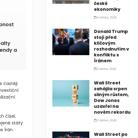
a slouží
české
ekonomiky
6 SRPNA, 2026
Donald Trump
opnost
stojí před
klíčovým
rozhodnutím v
ealty
konfliktu s
Íránem
dendy a
5 SRPNA, 2026
Wall Street
zahájila srpen
silným růstem,
e častěji
Dow Jones
nvestiční
uzavřel na
lizační
novém rekordu
3 SRPNA, 2026
h čísel.
ojené státy
Wall Street po