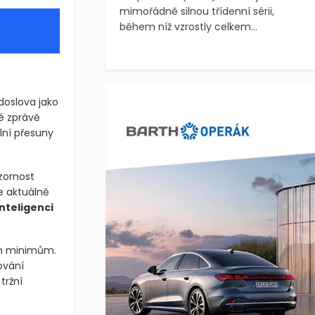
mimořádně silnou třídenní sérii,
během níž vzrostly celkem...
doslova jako
ké zprávě
ní přesuny
zornost
je aktuálně
nteligenci
kým minimům.
ování
tržní