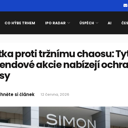
CO HÝBE TRHEM
IPO RADAR
ÚSPĚCH
AI
ČE
tka proti tržnímu chaosu: Ty
endové akcie nabízejí ochra
sy
hněte si článek
12 června, 2026