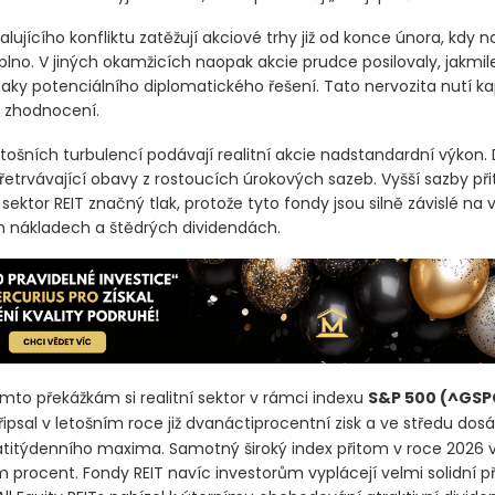
rán „velmi tvrdě“. Již dříve během dne šéf Bílého domu varoval, ž
okou cenu“ za vyjednávání, která podle něj „trvají příliš dlouho“.
lujícího konfliktu zatěžují akciové trhy již od konce února, kdy n
lno. V jiných okamžicích naopak akcie prudce posilovaly, jakmile
aky potenciálního diplomatického řešení. Tato nervozita nutí ka
 zhodnocení.
tošních turbulencí podávají realitní akcie nadstandardní výkon.
přetrvávající obavy z rostoucích úrokových sazeb. Vyšší sazby př
 sektor REIT značný tlak, protože tyto fondy jsou silně závislé na
h nákladech a štědrých dividendách.
mto překážkám si realitní sektor v rámci indexu
S&P 500
(^GSP
ipsal v letošním roce již dvanáctiprocentní zisk a ve středu dos
itýdenního maxima. Samotný široký index přitom v roce 2026 vz