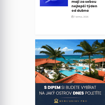
mají za sebou
nejlepší týden
od dubna
7 SRPNA, 2026