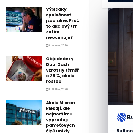
Výsledky
společností
jsou silné. Proč
to akciový trh
zatím
neoceňuje?
8 SRPNA, 2026
Objednávky
DoorDash
vzrostly téměř
o 28 %, akcie
rostou
8 SRPNA, 2026
Akcie Micron
klesají, ale
nejhoršímu
B
výprodeji
paměťových
Bullion
čipů unikly