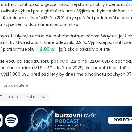
státních dluhopisů a geopolitická nejistota oslabily ocenění růs
ovlivnily výhled pro digitální reklamu. Výjimkou byla společnost
jejíž akcie vzrostly přibližně o
3 %
díky spuštění podnikového asis
 a zvýšenému doporučení od analytiků.
ými tituly byla online maloobchodní společnost Wayfair, jejíž akc
itální tržiště Instacart, které odepsalo 3,9 %. Výprodej postihl také
í platformu Roku
+2,03 %
, jejíž akcie oslabily o
4,1 %
.
ie Roku od začátku roku posílily o 12,2 % na 122,04 USD a obchoduj
enního maxima 131,91 USD z května 2026, dlouhodobí investoři jso
e výši 1 000 USD před pěti lety by dnes měla hodnotu pouhých 37
í pro uživatele
státních dluhopisů a geopolitická nejistota oslabily ocenění růst
státních dluhopisů a geopolitická nejistota oslabily ocenění růst
T
meta
roku
w