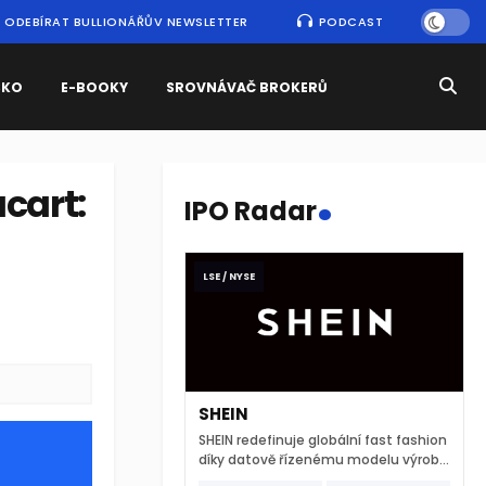
ODEBÍRAT BULLIONÁŘŮV NEWSLETTER
PODCAST
SKO
E-BOOKY
SROVNÁVAČ BROKERŮ
.
acart:
IPO Radar
LSE / NYSE
SHEIN
SHEIN redefinuje globální fast fashion
díky datově řízenému modelu výroby
a extrémně rychlému