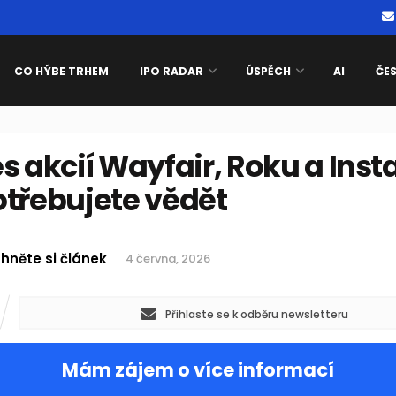
CO HÝBE TRHEM
IPO RADAR
ÚSPĚCH
AI
ČE
s akcií Wayfair, Roku a Inst
otřebujete vědět
hněte si článek
4 června, 2026
Přihlaste se k odběru newsletteru
Mám zájem o více informací