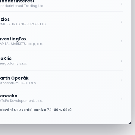
onderinterest
›
onderinterest Trading Ltd
zios
›
PME FX TRADING EUROPE LTD
nvestingFox
›
PITAL MARKETS, o.c.p., a.s.
aKlíč
›
nergodomy s.r.o.
arth Operák
›
utocentrum BARTH a.s.
enecko
›
nTePo Developement, s.r.o.
odování CFD ztrácí peníze 74–89 % účtů.