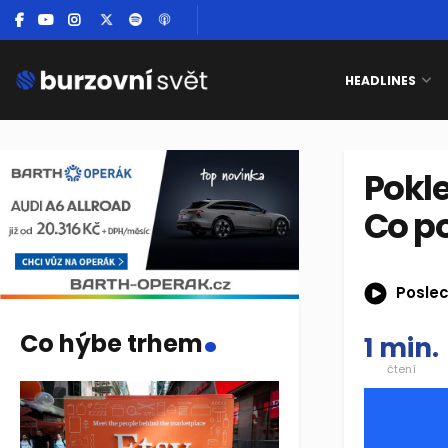
HEADLINES
Pokle
Co p
Poslec
.
Co hýbe trhem
1 min.
čtení