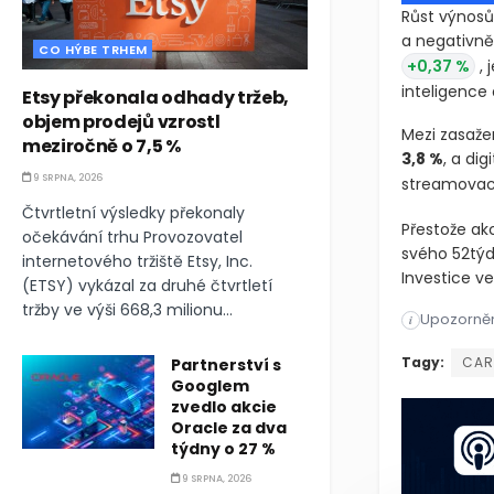
Růst výnosů 
a negativně 
CO HÝBE TRHEM
+0,37 %
, 
inteligence
Etsy překonala odhady tržeb,
objem prodejů vzrostl
Mezi zasažen
meziročně o 7,5 %
3,8 %
, a dig
9 SRPNA, 2026
streamovac
Čtvrtletní výsledky překonaly
Přestože akc
očekávání trhu Provozovatel
svého 52týd
internetového tržiště Etsy, Inc.
Investice v
(ETSY) vykázal za druhé čtvrtletí
tržby ve výši 668,3 milionu...
Upozorněn
Růst výnosů 
i
Růst výnosů 
Tagy:
CAR
Partnerství s
Googlem
zvedlo akcie
Oracle za dva
týdny o 27 %
9 SRPNA, 2026