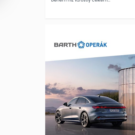
během níž vzrostly celkem...