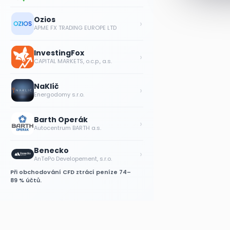
Ozios
›
APME FX TRADING EUROPE LTD
InvestingFox
›
CAPITAL MARKETS, o.c.p., a.s.
NaKlíč
›
Energodomy s.r.o.
Barth Operák
›
Autocentrum BARTH a.s.
Benecko
›
AnTePo Developement, s.r.o.
Při obchodování CFD ztrácí peníze 74–
89 % účtů.