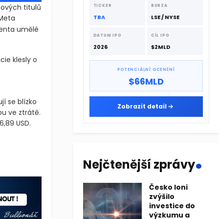
dodavatelskému řetězci.
tových titulů
TICKER
BURZA
 Meta
TBA
LSE / NYSE
tenta umělé
DATUM IPO
CÍL IPO
2026
$2MLD
ie klesly o
POTENCIÁLNÍ OCENĚNÍ
$66MLD
í se blízko
Zobrazit detail
u ve ztrátě.
6,89 USD.
ových titulů a negativně ovlivnily výhled pro digitální reklamu. V
.
ových titulů a negativně ovlivnily výhled pro digitální reklamu. V
Nejčtenější zprávy
Česko loni
zvýšilo
investice do
výzkumu a