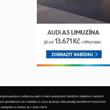
je postupováno s odbornou péčí a cílem poskytovat čtenářům objektivní, aktuální
ční poradenství ani nabídku či výzvu ke koupi nebo prodeji konkrétních finančních
 zveřejnění a mohou se v čase měnit.