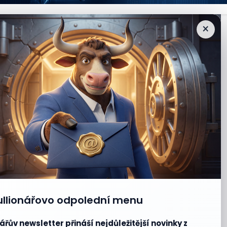
×
ullionářovo odpolední menu
ářův newsletter přináší nejdůležitější novinky z