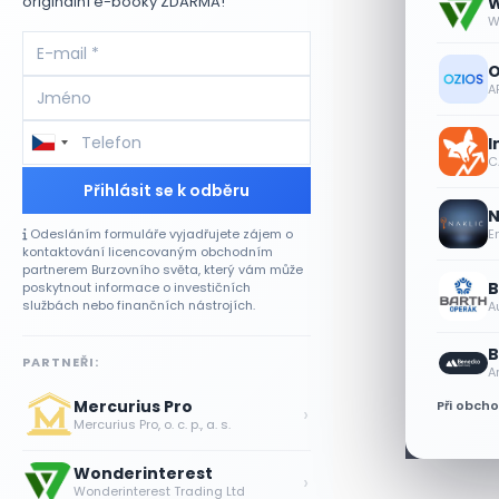
originální e-booky ZDARMA!
W
W
O
A
I
CA
Přihlásit se k odběru
N
E
Odesláním formuláře vyjadřujete zájem o
kontaktování licencovaným obchodním
partnerem Burzovního světa, který vám může
B
poskytnout informace o investičních
službách nebo finančních nástrojích.
A
B
PARTNEŘI:
A
Mercurius Pro
Při obch
›
Mercurius Pro, o. c. p., a. s.
Wonderinterest
›
Wonderinterest Trading Ltd