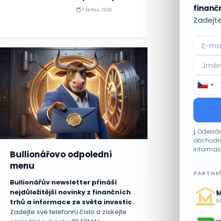
finančn
7 SRPNA, 2026
Zadejte
Odeslán
obchodní
informac
Bullionářovo odpolední
menu
PARTNEŘ
Bullionářův newsletter přináší
nejdůležitější novinky z finančních
M
Me
trhů a informace ze světa investic.
Zadejte své telefonní číslo a získejte