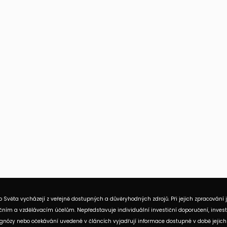
 Světa vycházejí z veřejně dostupných a důvěryhodných zdrojů. Při jejich zpracování 
ním a vzdělávacím účelům. Nepředstavuje individuální investiční doporučení, investi
rognózy nebo očekávání uvedené v článcích vyjadřují informace dostupné v době jejich