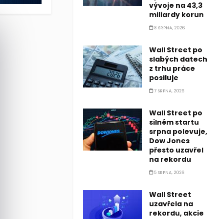
vývoje na 43,3
miliardy korun
8 SRPNA, 2026
Wall Street po
slabých datech
z trhu práce
posiluje
7 SRPNA, 2026
Wall Street po
silném startu
srpna polevuje,
Dow Jones
přesto uzavřel
na rekordu
5 SRPNA, 2026
Wall Street
uzavřela na
rekordu, akcie