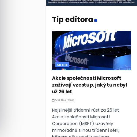
.
Tip editora
AKCIE
Akcie společnosti Microsoft
zažívají vzestup, jaký tu nebyl
už 26 let
5 SRPNA, 2026
Nejsilnější třídenní růst za 26 let
Akcie společnosti Microsoft
Corporation (MSFT) uzavřely
mimořádně silnou třídenní sérii,