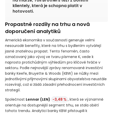
na marže, Toll Brothers těží z bonitní
klientely, která je schopna platit v
hotovosti.
Propastné rozdíly na trhu a nová
doporučení analytiků
Americká ekonomika v současnosti generuje velmi
nesourodé benefity, které na trhu s bydlením vytvářejí
jasně znatelnou propast. Tento fenomén, často
označovaný jako vývoj ve tvaru písmene K, vede k
naprosto protichůdným výhledům pro klíčové hráče v
sektoru. Podle nejnovější zprávy renomované investiční
banky Keefe, Bruyette & Woods
(KBW)
se nůžky mezi
jednotlivými příjmovými skupinami obyvatelstva neustále
rozevírají, což si žádá zásadní přehodnocení investičních
strategií.
Společnost
Lennar
(LEN)
-3,48 %
, která se významně
orientuje na dostupnější segment trhu, se stala obětí
tohoto trendu. Analytici banky KBW přistoupili k