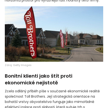
horizontu prostor pro výraznější růst hodnoty této firmy.
Zdroj: Getty Images
Bonitní klienti jako štít proti
ekonomické nejistotě
Zcela odlišný příběh píše v současné ekonomické realitě
společnost Toll Brothers. Její strategická orientace na
bohatší vrstvy obyvatelstva funguje jako mimořádně
efektivní izolace proti slabosti, která sužuje trh s