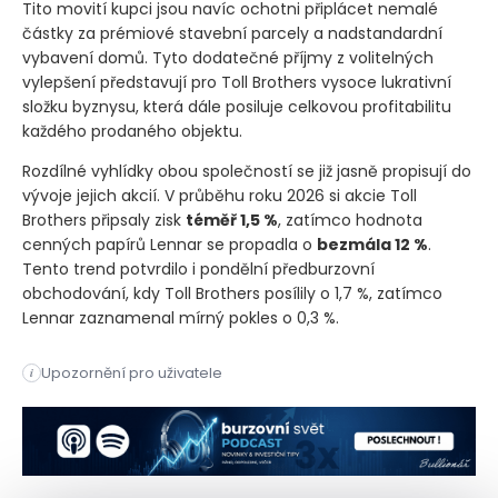
Tito movití kupci jsou navíc ochotni připlácet nemalé
částky za prémiové stavební parcely a nadstandardní
vybavení domů. Tyto dodatečné příjmy z volitelných
vylepšení představují pro Toll Brothers vysoce lukrativní
složku byznysu, která dále posiluje celkovou profitabilitu
každého prodaného objektu.
Rozdílné vyhlídky obou společností se již jasně propisují do
vývoje jejich akcií. V průběhu roku 2026 si akcie Toll
Brothers připsaly zisk
téměř 1,5 %
, zatímco hodnota
cenných papírů Lennar se propadla o
bezmála 12 %
.
Tento trend potvrdilo i pondělní předburzovní
obchodování, kdy Toll Brothers posílily o 1,7 %, zatímco
Lennar zaznamenal mírný pokles o 0,3 %.
Analytici z Keefe, Bruyette & Woods radikálně mění svá dopor
Upozornění pro uživatele
i
Analytici z Keefe, Bruyette & Woods radikálně mění svá dopor