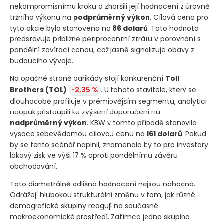
nekompromisnímu kroku a zhoršili její hodnocení z úrovně
tržního výkonu na
podprůměrný výkon
. Cílová cena pro
tyto akcie byla stanovena na
86 dolarů
. Tato hodnota
představuje přibližně pětiprocentní ztrátu v porovnání s
pondělní zavírací cenou, což jasně signalizuje obavy z
budoucího vývoje.
Na opačné straně barikády stojí konkurenční
Toll
Brothers
(TOL)
-2,35 %
. U tohoto stavitele, který se
dlouhodobě profiluje v prémiovějším segmentu, analytici
naopak přistoupili ke zvýšení doporučení na
nadprůměrný výkon
. KBW v tomto případě stanovila
vysoce sebevědomou cílovou cenu na
161 dolarů
. Pokud
by se tento scénář naplnil, znamenalo by to pro investory
lákavý zisk ve výši 17 % oproti pondělnímu závěru
obchodování.
Tato diametrálně odlišná hodnocení nejsou náhodná.
Odrážejí hlubokou strukturální změnu v tom, jak různé
demografické skupiny reagují na současné
makroekonomické prostředí. Zatímco jedna skupina