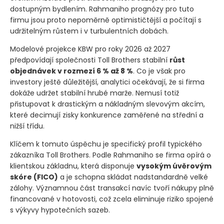
dostupným bydlením. Rahmaniho prognózy pro tuto
firmu jsou proto nepoměrně optimističtější a počítají s
udržitelným růstem i v turbulentních dobách.
Modelové projekce KBW pro roky 2026 až 2027
předpovídají společnosti Toll Brothers stabilní
růst
objednávek v rozmezí 6 % až 8 %
. Co je však pro
investory ještě důležitější, analytici očekávají, že si firma
dokáže udržet stabilní hrubé marže. Nemusí totiž
přistupovat k drastickým a nákladným slevovým akcím,
které decimují zisky konkurence zaměřené na střední a
nižší třídu.
Klíčem k tomuto úspěchu je specifický profil typického
zákazníka Toll Brothers. Podle Rahmaniho se firma opírá o
klientskou základnu, která disponuje
vysokým úvěrovým
skóre
(FICO)
a je schopna skládat nadstandardně velké
zálohy. Významnou část transakcí navíc tvoří nákupy plně
financované v hotovosti, což zcela eliminuje riziko spojené
s výkyvy hypotečních sazeb.