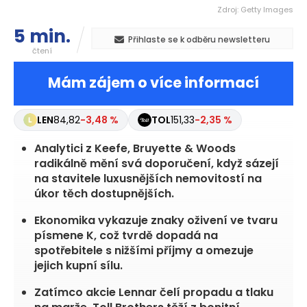
Zdroj: Getty Images
5 min.
Přihlaste se k odběru newsletteru
čtení
Mám zájem o více informací
LEN
84,82
-3,48 %
TOL
151,33
-2,35 %
Analytici z Keefe, Bruyette & Woods
radikálně mění svá doporučení, když sázejí
na stavitele luxusnějších nemovitostí na
úkor těch dostupnějších.
Ekonomika vykazuje znaky oživení ve tvaru
písmene K, což tvrdě dopadá na
spotřebitele s nižšími příjmy a omezuje
jejich kupní sílu.
Zatímco akcie Lennar čelí propadu a tlaku