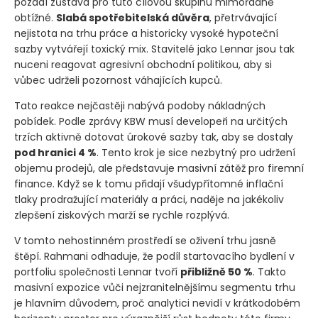
pozadí zůstává pro tuto cílovou skupinu mimořádně
obtížné.
Slabá spotřebitelská důvěra
, přetrvávající
nejistota na trhu práce a historicky vysoké hypoteční
sazby vytvářejí toxický mix. Stavitelé jako Lennar jsou tak
nuceni reagovat agresivní obchodní politikou, aby si
vůbec udrželi pozornost váhajících kupců.
Tato reakce nejčastěji nabývá podoby nákladných
pobídek. Podle zprávy KBW musí developeři na určitých
trzích aktivně dotovat úrokové sazby tak, aby se dostaly
pod hranici 4 %
. Tento krok je sice nezbytný pro udržení
objemu prodejů, ale představuje masivní zátěž pro firemní
finance. Když se k tomu přidají všudypřítomné inflační
tlaky prodražující materiály a práci, naděje na jakékoliv
zlepšení ziskových marží se rychle rozplývá.
V tomto nehostinném prostředí se oživení trhu jasně
štěpí. Rahmani odhaduje, že podíl startovacího bydlení v
portfoliu společnosti Lennar tvoří
přibližně 50 %
. Takto
masivní expozice vůči nejzranitelnějšímu segmentu trhu
je hlavním důvodem, proč analytici nevidí v krátkodobém