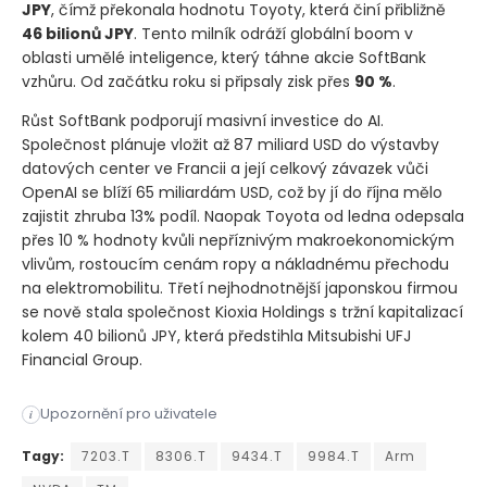
JPY
, čímž překonala hodnotu Toyoty, která činí přibližně
46 bilionů JPY
. Tento milník odráží globální boom v
oblasti umělé inteligence, který táhne akcie SoftBank
vzhůru. Od začátku roku si připsaly zisk přes
90 %
.
Růst SoftBank podporují masivní investice do AI.
Společnost plánuje vložit až 87 miliard USD do výstavby
datových center ve Francii a její celkový závazek vůči
OpenAI se blíží 65 miliardám USD, což by jí do října mělo
zajistit zhruba 13% podíl. Naopak Toyota od ledna odepsala
přes 10 % hodnoty kvůli nepříznivým makroekonomickým
vlivům, rostoucím cenám ropy a nákladnému přechodu
na elektromobilitu. Třetí nejhodnotnější japonskou firmou
se nově stala společnost Kioxia Holdings s tržní kapitalizací
kolem 40 bilionů JPY, která předstihla Mitsubishi UFJ
Financial Group.
Japonská investiční skupina SoftBank Group vystřídala automob
Upozornění pro uživatele
i
Japonská investiční skupina SoftBank Group vystřídala automob
Tagy:
7203.T
8306.T
9434.T
9984.T
Arm