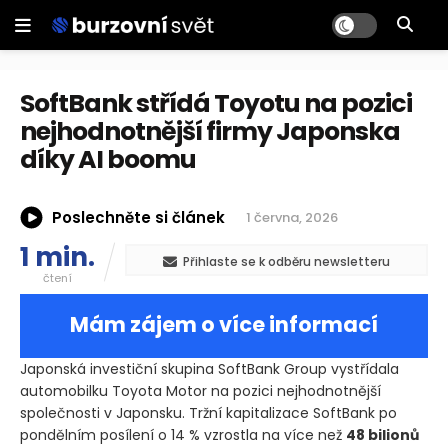
SoftBank střídá Toyotu na pozici
nejhodnotnější firmy Japonska
díky AI boomu
Poslechněte si článek
1 června, 2026
1 min.
Přihlaste se k odběru newsletteru
čtení
Mám zájem o více informací
Japonská investiční skupina SoftBank Group vystřídala
automobilku Toyota Motor na pozici nejhodnotnější
společnosti v Japonsku. Tržní kapitalizace SoftBank po
pondělním posílení o 14 % vzrostla na více než
48 bilionů