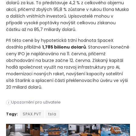
dolarů za kus. To představuje 4,2 % z celkového objemu
akcií, přičemž zbylých 95,8 % zůstane v rukou Elona Muska
a dalších vnitřních investorů. Upisovatelé mohou v
případě vysoké poptávky navýšit celkovou získanou
částku až na 85,7 miliardy dolarů.
Při této ceně by hypotetická tržní hodnota SpaceX
dosáhla přibližně
1,785 bilionu dolarů
. Stanovení konečné
ceny IPO je naplánováno na 11. června, přičemž
obchodování na burze začne 12. června. Získaný kapitál
hodlá společnost využít na rozvoj infrastruktury pro AI,
modernizaci nosných raket, navýšení kapacity satelitní
sítě Starlink a splacení části překlenovacího úvěru ve výši
20 miliard dolarů.
Společnost SpaceX oficiálně potvrdila plány na historický vst
Upozornění pro uživatele
i
Společnost SpaceX oficiálně potvrdila plány na historický vst
Tagy:
SPAX.PVT
tsla