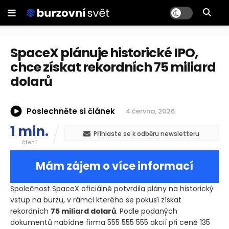
SpaceX plánuje historické IPO,
chce získat rekordních 75 miliard
dolarů
Poslechněte si článek
4 června, 2026
1 min.
Přihlaste se k odběru newsletteru
čtení
Mám zájem o více informací
Společnost SpaceX oficiálně potvrdila plány na historický
vstup na burzu, v rámci kterého se pokusí získat
rekordních
75 miliard dolarů
. Podle podaných
dokumentů nabídne firma 555 555 555 akcií při ceně 135