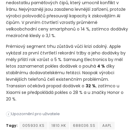
nedostatku paměťových čipů, který umocnil konflikt v
Íránu. Nejvýrazněji jsou zasažena levnější zařízení, protože
výrobci polovodičů přesouvají kapacity k ziskovějším AI
čipům. V prvním čtvrtletí vzrostly průměrné
velkoobchodní ceny smartphonů o 14 %, zatímco dodávky
meziročně klesly o 3,1 %.
Prémiový segment trhu zůstává vůči krizi odolný. Apple
vykázal za první čtvrtletí rekordní tržby a jeho dodávky by
měly příští rok vzrůst o 5 %. Samsung Electronics by měl
letos zaznamenat pokles dodávek o pouhá
4 %
díky
stabilnímu dodavatelskému řetězci. Naopak výrobci
levnějších telefonů čelí existenčním problémům.
Transsion očekává propad dodávek o
32 %
, zatímco u
Xiaomi se předpokládá pokles o 28 % a u značky Honor o
20 %.
Globální trh se smartphony směřuje k nejprudšímu ročnímu pok
Upozornění pro uživatele
i
Globální trh se smartphony směřuje k nejprudšímu ročnímu pok
Tagy:
005930.KS
1810.HK
688036.SS
AAPL