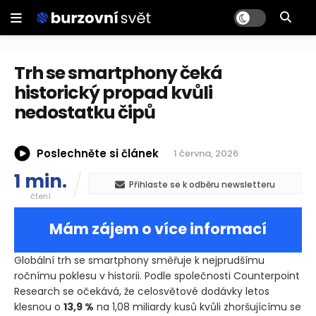
Trh se smartphony čeká
historický propad kvůli
nedostatku čipů
Poslechněte si článek
1 června, 2026
1 min.
Přihlaste se k odběru newsletteru
čtení
Mám zájem o více informací
Globální trh se smartphony směřuje k nejprudšímu
ročnímu poklesu v historii. Podle společnosti Counterpoint
Research se očekává, že celosvětové dodávky letos
klesnou o
13,9 %
na 1,08 miliardy kusů kvůli zhoršujícímu se