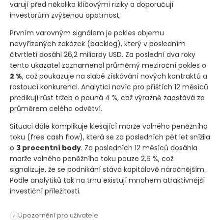
varují před několika klíčovými riziky a doporučují
investorům zvýšenou opatrnost.
Prvním varovným signálem je pokles objemu
nevyřízených zakázek
(backlog)
, který v posledním
čtvrtletí dosáhl 26,2 miliardy USD. Za poslední dva roky
tento ukazatel zaznamenal průměrný meziroční pokles o
2 %
, což poukazuje na slabé získávání nových kontraktů a
rostoucí konkurenci. Analytici navíc pro příštích 12 měsíců
predikují růst tržeb o pouhá 4 %, což výrazně zaostává za
průměrem celého odvětví.
Situaci dále komplikuje klesající marže volného peněžního
toku
(free cash flow)
, která se za posledních pět let snížila
o
3 procentní body
. Za posledních 12 měsíců dosáhla
marže volného peněžního toku pouze 2,6 %, což
signalizuje, že se podnikání stává kapitálově náročnějším.
Podle analytiků tak na trhu existují mnohem atraktivnější
investiční příležitosti.
Společnost AECOM zaznamenala náročné období, když její akcie 
Upozornění pro uživatele
i