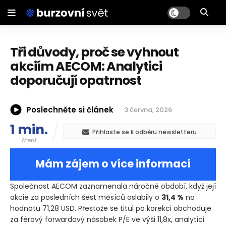
Tři důvody, proč se vyhnout
akciím AECOM: Analytici
doporučují opatrnost
Poslechněte si článek
3 června, 2026
1 min.
Přihlaste se k odběru newsletteru
čtení
Mám zájem o více informací
Společnost AECOM zaznamenala náročné období, když její
akcie za posledních šest měsíců oslabily o
31,4 %
na
hodnotu 71,28 USD. Přestože se titul po korekci obchoduje
za férový forwardový násobek P/E ve výši 11,8x, analytici