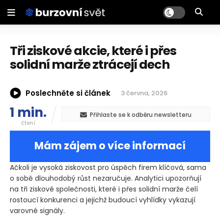
Tři ziskové akcie, které i přes
solidní marže ztrácejí dech
Poslechněte si článek
3 června, 2026
1 min.
Přihlaste se k odběru newsletteru
čtení
Mám zájem o více informací
Ačkoli je vysoká ziskovost pro úspěch firem klíčová, sama
o sobě dlouhodobý růst nezaručuje. Analytici upozorňují
na tři ziskové společnosti, které i přes solidní marže čelí
rostoucí konkurenci a jejichž budoucí vyhlídky vykazují
varovné signály.