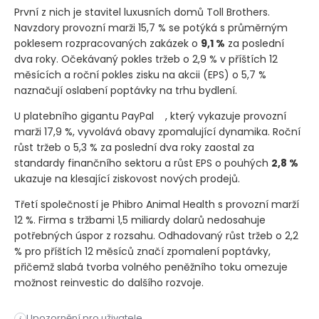
První z nich je stavitel luxusních domů Toll Brothers.
Navzdory provozní marži 15,7 % se potýká s průměrným
poklesem rozpracovaných zakázek o
9,1 %
za poslední
dva roky. Očekávaný pokles tržeb o 2,9 % v příštích 12
měsících a roční pokles zisku na akcii
(EPS)
o 5,7 %
naznačují oslabení poptávky na trhu bydlení.
U platebního gigantu PayPal
, který vykazuje provozní
marži 17,9 %, vyvolává obavy zpomalující dynamika. Roční
růst tržeb o 5,3 % za poslední dva roky zaostal za
standardy finančního sektoru a růst EPS o pouhých
2,8 %
ukazuje na klesající ziskovost nových prodejů.
Třetí společností je Phibro Animal Health s provozní marží
12 %. Firma s tržbami 1,5 miliardy dolarů nedosahuje
potřebných úspor z rozsahu. Odhadovaný růst tržeb o 2,2
% pro příštích 12 měsíců značí zpomalení poptávky,
přičemž slabá tvorba volného peněžního toku omezuje
možnost reinvestic do dalšího rozvoje.
Ačkoli je vysoká ziskovost pro úspěch firem klíčová, sama o s
Upozornění pro uživatele
i