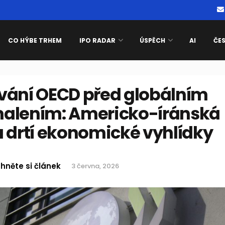
CO HÝBE TRHEM
IPO RADAR
ÚSPĚCH
AI
ČE
vání OECD před globálním
alením: Americko-íránská
a drtí ekonomické vyhlídky
hněte si článek
3 června, 2026