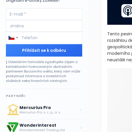
originální e-booky ZDARMA!
Tento pesim
rozsáhlou de
geopolitická
Přihlásit se k odběru
moderního p
neustálé nej
Odesláním formuláře vyjadřujete zájem o
kontaktování licencovaným obchodním
partnerem Burzovního světa, který vám může
poskytnout informace o investičních
službách nebo finančních nástrojích.
PARTNEŘI:
Mercurius Pro
›
Mercurius Pro, o. c. p., a. s.
Wonderinterest
›
Wonderinterest Trading Ltd