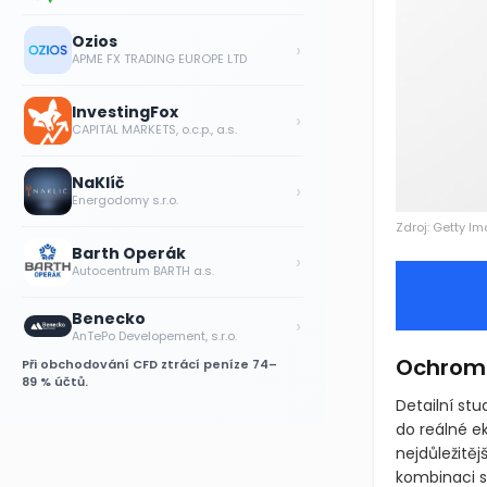
Ozios
›
APME FX TRADING EUROPE LTD
InvestingFox
›
CAPITAL MARKETS, o.c.p., a.s.
NaKlíč
›
Energodomy s.r.o.
Zdroj: Getty I
Barth Operák
›
Autocentrum BARTH a.s.
Benecko
›
AnTePo Developement, s.r.o.
Ochrome
Při obchodování CFD ztrácí peníze 74–
89 % účtů.
Detailní st
do reálné e
nejdůležitě
kombinaci s