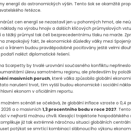
ceny energií do astronomických výšin. Tento šok se okamžitě prop
vatelského řetězce.
nárůst cen energií se nezastavil jen u pohonných hmot, ale ne
 náklady na výrobu hnojiv a dalších klíčových průmyslových vstu
 a těžký průmysl tak čelí bezprecedentnímu tlaku na marže. Z
na znepokojivý fakt, že ekonomické důsledky války mezi Spojený
enci a Íránem budou pravděpodobně pociťovány ještě velmi dlou
 podaří nalézt diplomatické řešení.
na Scarpetty by trvalé urovnání současného konfliktu nepřineslo 
umanitární úlevu samotnému regionu, ale především by položil
nění masivních poruch
, které válka způsobila globální ekonom
ato narušení trvat, tím vyšší budou ekonomické i sociální nákla
 hlavní ekonom v oficiálním reportu.
 možném scénáři se očekává, že globální inflace vzroste o 0,4 
 2026 a o masivních
1,3 procentního bodu v roce 2027
. Tento
ází v nejhorší možnou chvíli. Klesající trajektorie hospodářského 
komplikuje již tak extrémně náročnou situaci globálních centráln
set potýkat se smrtící kombinací slábnoucího výkonu ekonomi