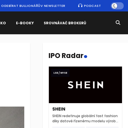
ODEBÍRAT BULLIONÁŘŮV NEWSLETTER
PODCAST
SKO
E-BOOKY
SROVNÁVAČ BROKERŮ
.
IPO Radar
LSE / NYSE
SHEIN
SHEIN redefinuje globální fast fashion
díky datově řízenému modelu výroby
a extrémně rychlému