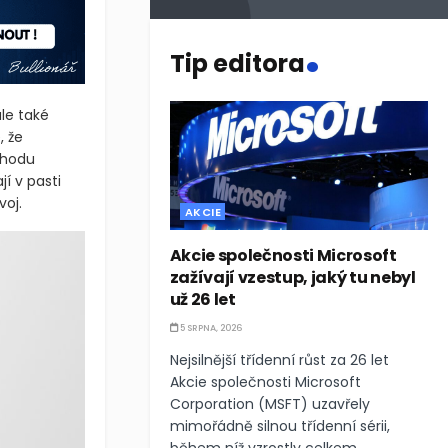
.
Tip editora
le také
, že
chodu
í v pasti
voj.
AKCIE
Akcie společnosti Microsoft
zažívají vzestup, jaký tu nebyl
už 26 let
5 SRPNA, 2026
Nejsilnější třídenní růst za 26 let
Akcie společnosti Microsoft
Corporation (MSFT) uzavřely
mimořádně silnou třídenní sérii,