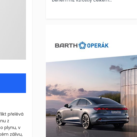
během níž vzrostly celkem...
ikt přelévá
dnu z
o plynu, v
kém zálivu,