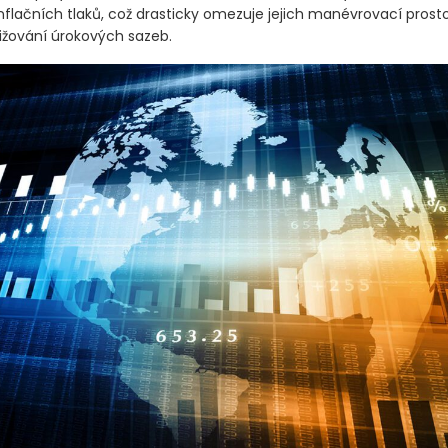
inflačních tlaků, což drasticky omezuje jejich manévrovací prosto
ižování úrokových sazeb.