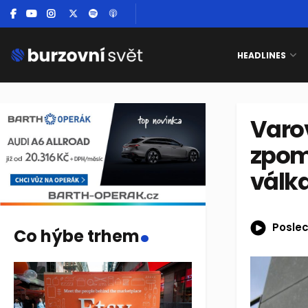
HEADLINES
Varo
zpom
válk
.
Poslec
Co hýbe trhem