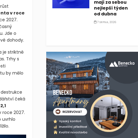
mají za sebou
růst
nejlepší týden
enta v roce
od dubna
ce 2027.
7 SRPNA, 2026
učasný
u. Jde o
ové dohody.
 je striktně
s. Trhy s
sti
ktu by mělo
 destrukce
dářství čeká
h
2,1
v roce 2027.
 uvrhlo
žilo.