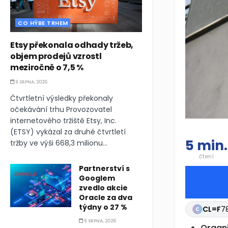
CO HÝBE TRHEM
Etsy překonala odhady tržeb,
objem prodejů vzrostl
meziročně o 7,5 %
9 SRPNA, 2026
Čtvrtletní výsledky překonaly
očekávání trhu Provozovatel
internetového tržiště Etsy, Inc.
(ETSY) vykázal za druhé čtvrtletí
5 min.
tržby ve výši 668,3 milionu...
čtení
Partnerství s
Googlem
zvedlo akcie
Oracle za dva
týdny o 27 %
CL=F
78
9 SRPNA, 2026
Organi