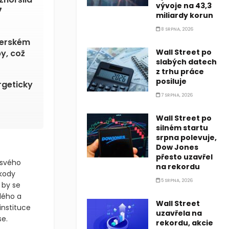
vývoje na 43,3
7
miliardy korun
8 SRPNA, 2026
Perském
Wall Street po
y, což
slabých datech
z trhu práce
posiluje
rgeticky
7 SRPNA, 2026
Wall Street po
silném startu
srpna polevuje,
Dow Jones
přesto uzavřel
 svého
na rekordu
kody
5 SRPNA, 2026
 by se
lého a
Wall Street
instituce
uzavřela na
se.
rekordu, akcie