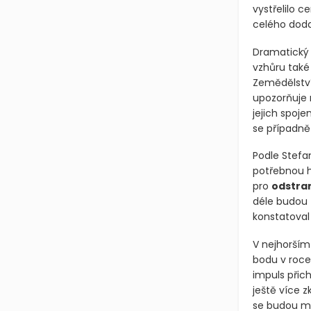
vystřelilo 
celého doda
Dramatický 
vzhůru také
Zemědělství
upozorňuje 
jejich spoj
se případně
Podle Stefa
potřebnou h
pro
odstra
déle budou t
konstatoval
V nejhorším
bodu v roce
impuls přich
ještě více z
se budou mu