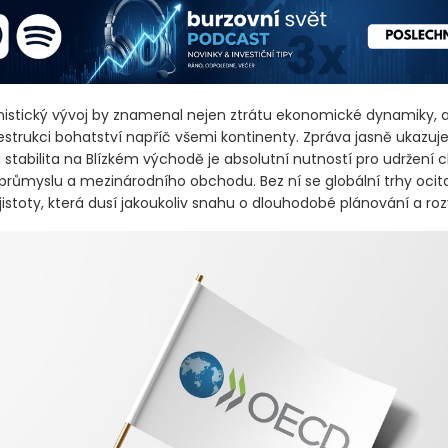
istický vývoj by znamenal nejen ztrátu ekonomické dynamiky, a
strukci bohatství napříč všemi kontinenty. Zpráva jasně ukazuje
 stabilita na Blízkém východě je absolutní nutností pro udržení 
růmyslu a mezinárodního obchodu. Bez ní se globální trhy ocitaj
istoty, která dusí jakoukoliv snahu o dlouhodobé plánování a roz