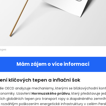
mages
Mám zájem o více informací
ní klíčových tepen a inflační šok
udie OECD analyzuje mechanismy, kterými se blízkovýchodní konfl
konomiky. Uzavření
Hormuzského průlivu
, který představuje je
jších globálních tepen pro transport ropy a zkapalněného zemníh
 rozsáhlým poškozením energetické infrastruktury v celém Pers