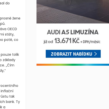
sal do
úprosně žene
pů.
práva OECD
mi státy,
ho poté, co
pouze tolik
o základy
ice. „Čím
dy,“
procentního
 inflační
růstu tak
ích bank. Ty
k a