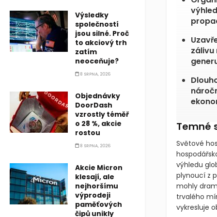
výhled
Výsledky
propad
společností
jsou silné. Proč
Uzavře
to akciový trh
zálivu
zatím
generuj
neoceňuje?
8 SRPNA, 2026
Dlouho
náročn
Objednávky
ekonom
DoorDash
vzrostly téměř
o 28 %, akcie
Temné s
rostou
Světové hos
8 SRPNA, 2026
hospodářsko
výhledu glo
Akcie Micron
plynoucí z 
klesají, ale
nejhoršímu
mohly drama
výprodeji
trvalého mí
paměťových
vykresluje 
čipů unikly