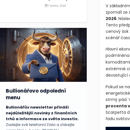
V základním
7 SRPNA, 2026
zpomalí ze
2026
. Násl
Tento předp
cenový šok n
scénář časo
Hlavní ekono
podmíněna r
komoditami,
extrémně cit
devastující
Pokud se na
Bullionářovo odpolední
energetické
menu
strmý pád. 
procenta v
Bullionářův newsletter přináší
Scarpetta d
nejdůležitější novinky z finančních
řadu světov
trhů a informace ze světa investic.
Zadejte své telefonní číslo a získejte