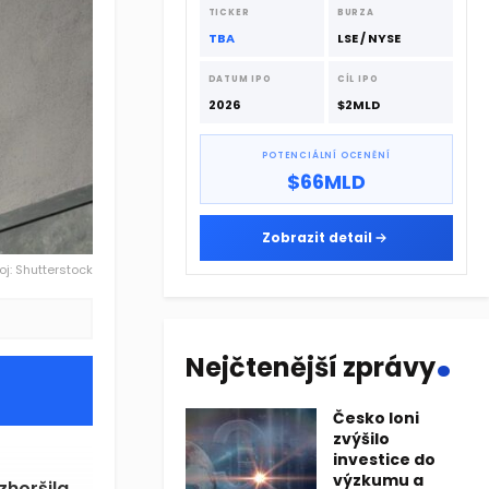
dodavatelskému řetězci.
TICKER
BURZA
TBA
LSE / NYSE
DATUM IPO
CÍL IPO
2026
$2MLD
POTENCIÁLNÍ OCENĚNÍ
$66MLD
Zobrazit detail
oj: Shutterstock
.
Nejčtenější zprávy
Česko loni
zvýšilo
investice do
výzkumu a
zhoršila