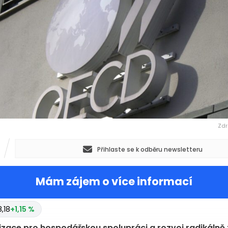
Zdr
Přihlaste se k odběru newsletteru
Mám zájem o více informací
,18
+1,15 %
zace pro hospodářskou spolupráci a rozvoj radikálně 