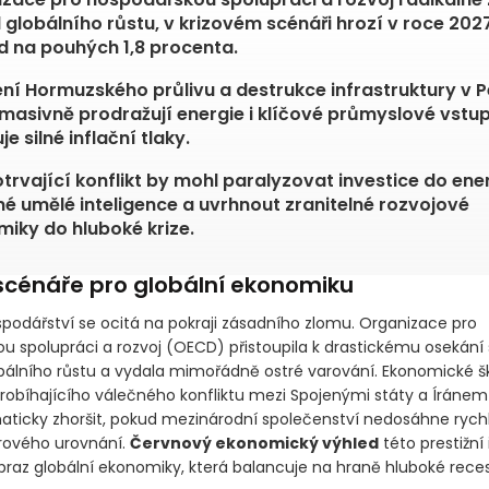
 globálního růstu, v krizovém scénáři hrozí v roce 202
 na pouhých 1,8 procenta.
ní Hormuzského průlivu a destrukce infrastruktury v 
 masivně prodražují energie i klíčové průmyslové vstup
e silné inflační tlaky.
trvající konflikt by mohl paralyzovat investice do ene
é umělé inteligence a uvrhnout zranitelné rozvojové
iky do hluboké krize.
cénáře pro globální ekonomiku
podářství se ocitá na pokraji zásadního zlomu. Organizace pro
u spolupráci a rozvoj
(OECD)
přistoupila k drastickému osekání
bálního růstu a vydala mimořádně ostré varování. Ekonomické š
probíhajícího válečného konfliktu mezi Spojenými státy a Íránem
ticky zhoršit, pokud mezinárodní společenství nedosáhne rych
rového urovnání.
Červnový ekonomický výhled
této prestižní 
obraz globální ekonomiky, která balancuje na hraně hluboké rece