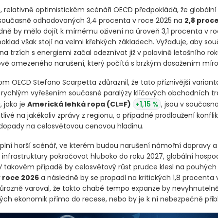
, relativně optimistickém scénáři OECD předpokládá, že globální 
 současně odhadovaných 3,4 procenta v roce 2025 na
2,8 proc
edně by mělo dojít k mírnému oživení na úroveň 3,1 procenta v ro
oklad však stojí na velmi křehkých základech. Vyžaduje, aby so
a trzích s energiemi začal odeznívat již v polovině letošního rok
vě omezeného narušení, který počítá s brzkým dosažením mír
m OECD Stefano Scarpetta zdůraznil, že tato příznivější varianta
ychlým vyřešením současné paralýzy klíčových obchodních tra
 jako je
Americká lehká ropa
(CL=F)
+1,15 %
, jsou v současno
livé na jakékoliv zprávy z regionu, a případné prodloužení konfli
 dopady na celosvětovou cenovou hladinu.
plní horší scénář, ve kterém budou narušení námořní dopravy a
 infrastruktury pokračovat hluboko do roku 2027, globální hospo
V takovém případě by celosvětový růst prudce klesl na pouhýc
 roce 2026
a následně by se propadl na kritických 1,8 procenta 
ůrazně varoval, že takto chabé tempo expanze by nevyhnutelně
ých ekonomik přímo do recese, nebo by je k ní nebezpečně přiblí