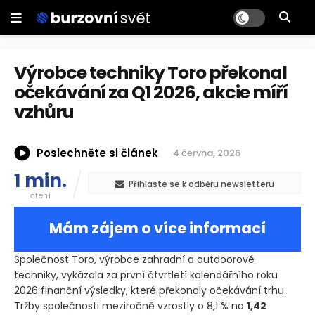
Výrobce techniky Toro překonal
očekávání za Q1 2026, akcie míří
vzhůru
Poslechněte si článek
4 června, 2026
1 min.
Přihlaste se k odběru newsletteru
čtení
Mám zájem o více informací
Společnost Toro, výrobce zahradní a outdoorové
techniky, vykázala za první čtvrtletí kalendářního roku
2026 finanční výsledky, které překonaly očekávání trhu.
Tržby společnosti meziročně vzrostly o 8,1 % na
1,42