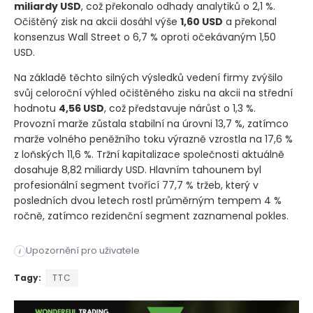
miliardy USD
, což překonalo odhady analytiků o 2,1 %.
Očištěný zisk na akcii dosáhl výše
1,60 USD
a překonal
konsenzus Wall Street o 6,7 % oproti očekávaným 1,50
USD.
Na základě těchto silných výsledků vedení firmy zvýšilo
svůj celoroční výhled očištěného zisku na akcii na střední
hodnotu
4,56 USD
, což představuje nárůst o 1,3 %.
Provozní marže zůstala stabilní na úrovni 13,7 %, zatímco
marže volného peněžního toku výrazně vzrostla na 17,6 %
z loňských 11,6 %. Tržní kapitalizace společnosti aktuálně
dosahuje 8,82 miliardy USD. Hlavním tahounem byl
profesionální segment tvořící 77,7 % tržeb, který v
posledních dvou letech rostl průměrným tempem 4 %
ročně, zatímco rezidenční segment zaznamenal pokles.
Společnost Toro, výrobce zahradní a outdoorové techniky, vyká
Upozornění pro uživatele
i
Společnost Toro, výrobce zahradní a outdoorové techniky, vyká
Tagy:
TTC