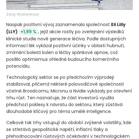
Zdroj: Shutterstock
Naopak pozitivní vývoj zaznamenala společnost
Eli Lilly
(LLY)
+1,89 %
, jejíž akcie rostly po zveřejnění výsledků
klinické studie nové generace léčiva. Podle dostupných
informací lék vykázal pozitivní účinky v oblasti hubnutí,
zmírnění bolesti kolen a léčby spánkové apnoe, což
posílilo optimismus ohledně budoucího komerčního
potenciálu.
Technologický sektor se po předchozím výprodeji
stabilizoval, přičemž některé polovodičové společnosti
včetně Broadcomu, Micronu a Nvidie vykázaly po otevření
trhu růst. Ten naznačuje, že část investorů využila
předchozí poklesy k návratu do sektoru, který zůstává
dlouhodobě klíčový pro téma umělé inteligence.
Celkově tak trhy vstupují do období zvýšené volatility, kde
se střetává geopolitické napětí, inflační tlaky a
přehodnocování růstových očekávání v technologickém