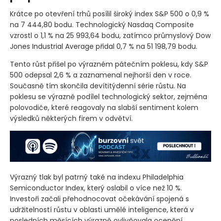
Krátce po otevření trhů posílil široký index S&P 500 o 0,9 %
na 7 444,80 bodu. Technologický Nasdaq Composite
vzrostl o 1,1 % na 25 993,64 bodu, zatímco průmyslový Dow
Jones Industrial Average přidal 0,7 % na 51 198,79 bodu.
Tento růst přišel po výrazném pátečním poklesu, kdy S&P
500 odepsal 2,6 % a zaznamenal nejhorší den v roce.
Současně tím skončila devítitýdenní série růstu. Na
poklesu se výrazně podílel technologický sektor, zejména
polovodiče, které reagovaly na slabší sentiment kolem
výsledků některých firem v odvětví.
Výrazný tlak byl patrný také na indexu Philadelphia
Semiconductor Index, který oslabil o více než 10 %.
Investoři začali přehodnocovat očekávání spojená s
udržitelností růstu v oblasti umělé inteligence, která v
posledních měsících výrazně ovlivňovala ocenění