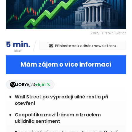
Zdroj: BurzovníSvět.cz
5 min.
Přihlaste se k odběru newsletteru
čtení
Mám zájem o více informací
JOBY
8,23
+5,51 %
Wall Street po výprodeji silně rostla při
otevření
Geopolitika mezi Íránem a Izraelem
uklidnila sentiment