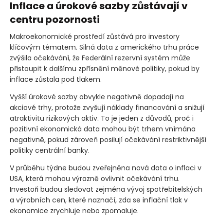
Inflace a úrokové sazby zůstávají v
centru pozornosti
Makroekonomické prostředí zůstává pro investory
klíčovým tématem. Silná data z amerického trhu práce
zvýšila očekávání, že Federální rezervní systém může
přistoupit k dalšímu zpřísnění měnové politiky, pokud by
inflace zůstala pod tlakem.
Vyšší úrokové sazby obvykle negativně dopadají na
akciové trhy, protože zvyšují náklady financování a snižují
atraktivitu rizikových aktiv. To je jeden z důvodů, proč i
pozitivní ekonomická data mohou být trhem vnímána
negativně, pokud zároveň posilují očekávání restriktivnější
politiky centrální banky.
V průběhu týdne budou zveřejněna nová data o inflaci v
USA, která mohou výrazně ovlivnit očekávání trhu.
Investoři budou sledovat zejména vývoj spotřebitelských
a výrobních cen, které naznačí, zda se inflační tlak v
ekonomice zrychluje nebo zpomaluje.