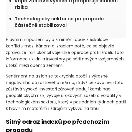
Ropa zůstává vysoko a podporuje inflační
rizika
Technologický sektor se po propadu
částečně stabilizoval
Hlavním impulsem bylo zmírnění obav z eskalace
konfliktu mezi Íránem a Izraelem poté, co se objevila
zpráva, že Írán ukončil vojenské operace proti Izraeli. Tato
informace uklidnila investory po sérii nových vzájemných
útoků mezi oběma zeměmi.
Sentiment na trzích se tak rychle otočil z výrazně
negativního do růstového režimu, i když celková nejistota
zůstává vysoká. Investoři zároveň sledují kombinaci
geopolitických rizik, vývoje úrokových sazeb a volatility v
technologickém sektoru, který v posledních týdnech patřil
k hlavním motorům i zdrojům výkyvů na trhu.
Silný odraz indexů po předchozím
propadu