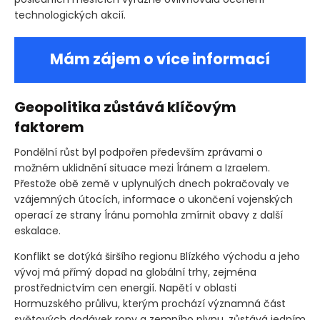
technologických akcií.
Mám zájem o více informací
Geopolitika zůstává klíčovým
faktorem
Pondělní růst byl podpořen především zprávami o
možném uklidnění situace mezi Íránem a Izraelem.
Přestože obě země v uplynulých dnech pokračovaly ve
vzájemných útocích, informace o ukončení vojenských
operací ze strany Íránu pomohla zmírnit obavy z další
eskalace.
Konflikt se dotýká širšího regionu Blízkého východu a jeho
vývoj má přímý dopad na globální trhy, zejména
prostřednictvím cen energií. Napětí v oblasti
Hormuzského průlivu, kterým prochází významná část
světových dodávek ropy a zemního plynu, zůstává jedním