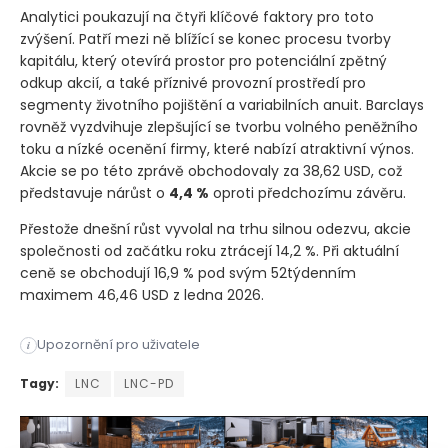
Analytici poukazují na čtyři klíčové faktory pro toto
zvýšení. Patří mezi ně blížící se konec procesu tvorby
kapitálu, který otevírá prostor pro potenciální zpětný
odkup akcií, a také příznivé provozní prostředí pro
segmenty životního pojištění a variabilních anuit. Barclays
rovněž vyzdvihuje zlepšující se tvorbu volného peněžního
toku a nízké ocenění firmy, které nabízí atraktivní výnos.
Akcie se po této zprávě obchodovaly za 38,62 USD, což
představuje nárůst o
4,4 %
oproti předchozímu závěru.
Přestože dnešní růst vyvolal na trhu silnou odezvu, akcie
společnosti od začátku roku ztrácejí 14,2 %. Při aktuální
ceně se obchodují 16,9 % pod svým 52týdenním
maximem 46,46 USD z ledna 2026.
Akcie pojišťovací a penzijní společnosti Lincoln National pos
Upozornění pro uživatele
i
Akcie pojišťovací a penzijní společnosti Lincoln National pos
Tagy:
LNC
LNC-PD