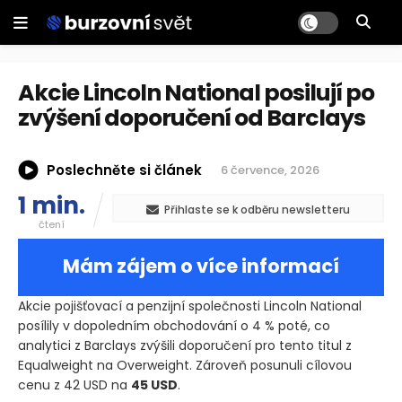
Akcie Lincoln National posilují po
zvýšení doporučení od Barclays
Poslechněte si článek
6 července, 2026
1 min.
Přihlaste se k odběru newsletteru
čtení
Mám zájem o více informací
Akcie pojišťovací a penzijní společnosti Lincoln National
posílily v dopoledním obchodování o 4 % poté, co
analytici z Barclays zvýšili doporučení pro tento titul z
Equalweight na Overweight. Zároveň posunuli cílovou
cenu z 42 USD na
45 USD
.