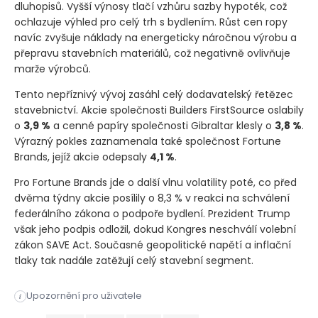
dluhopisů. Vyšší výnosy tlačí vzhůru sazby hypoték, což
ochlazuje výhled pro celý trh s bydlením. Růst cen ropy
navíc zvyšuje náklady na energeticky náročnou výrobu a
přepravu stavebních materiálů, což negativně ovlivňuje
marže výrobců.
Tento nepříznivý vývoj zasáhl celý dodavatelský řetězec
stavebnictví. Akcie společnosti Builders FirstSource oslabily
o
3,9 %
a cenné papíry společnosti Gibraltar klesly o
3,8 %
.
Výrazný pokles zaznamenala také společnost Fortune
Brands, jejíž akcie odepsaly
4,1 %
.
Pro Fortune Brands jde o další vlnu volatility poté, co před
dvěma týdny akcie posílily o 8,3 % v reakci na schválení
federálního zákona o podpoře bydlení. Prezident Trump
však jeho podpis odložil, dokud Kongres neschválí volební
zákon SAVE Act. Současné geopolitické napětí a inflační
tlaky tak nadále zatěžují celý stavební segment.
Akcie společností navázaných na stavební sektor zaznamenaly v
Upozornění pro uživatele
i