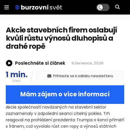
Akcie stavebních firem oslabují
kvůli růstu výnosů dluhopisů a
drahé ropě
Poslechněte si článek
9 července, 2026
1 min.
Přihlaste se k odběru newsletteru
čtení
Mám zájem o více informací
Akcie společností navázaných na stavební sektor
zaznamenaly v odpolední seanci citelný pokles. Trh
reagoval na prohlášení prezidenta Trumpa o konci příměří
s Íránem, což vyvolalo růst cen ropy a výnosů státních