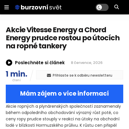
Akcie Vitesse Energy a Chord
Energy prudce rostou po útocích
na ropné tankery
Poslechněte si článek
8 července, 2026
1 min.
Přihlaste se k odběru newsletteru
čtení
Mám zájem o více informací
Akcie ropných a plynárenských společností zaznamenaly
během odpoledního obchodování výrazný růst poté, co
ceny ropy prudce stouply v reakci na útoky na obchodní
lodě v blízkosti Hormuzského průlivu. K růstu cen přispěl