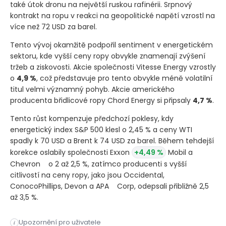
také útok dronu na největší ruskou rafinérii. Srpnový
kontrakt na ropu v reakci na geopolitické napětí vzrostl na
více než 72 USD za barel.
Tento vývoj okamžitě podpořil sentiment v energetickém
sektoru, kde vyšší ceny ropy obvykle znamenají zvýšení
tržeb a ziskovosti. Akcie společnosti Vitesse Energy vzrostly
o
4,9 %
, což představuje pro tento obvykle méně volatilní
titul velmi významný pohyb. Akcie amerického
producenta břidlicové ropy Chord Energy si připsaly
4,7 %
.
Tento růst kompenzuje předchozí poklesy, kdy
energetický index S&P 500 klesl o 2,45 % a ceny WTI
spadly k 70 USD a Brent k 74 USD za barel. Během tehdejší
korekce oslabily společnosti Exxon
+4,49 %
Mobil a
Chevron
o 2 až 2,5 %, zatímco producenti s vyšší
citlivostí na ceny ropy, jako jsou Occidental,
ConocoPhillips, Devon a APA
Corp, odepsali přibližně 2,5
až 3,5 %.
Akcie ropných a plynárenských společností zaznamenaly během o
Upozornění pro uživatele
i