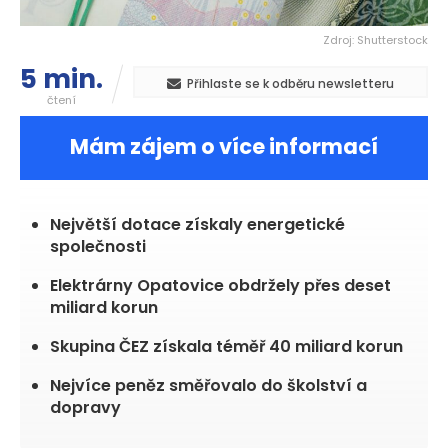
Zdroj: Shutterstock
5 min.
Přihlaste se k odběru newsletteru
čtení
Mám zájem o více informací
CEZ.PR
1 369,00
+0,74 %
Největší dotace získaly energetické
společnosti
Elektrárny Opatovice obdržely přes deset
miliard korun
Skupina ČEZ získala téměř 40 miliard korun
Nejvíce peněz směřovalo do školství a
dopravy