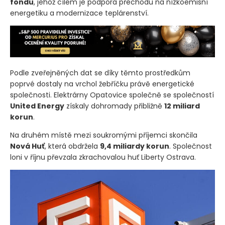
Významnou roli sehrály prostředky z
Modernizačního
fondu
, jehož cílem je podpora přechodu na nízkoemisní
energetiku a modernizace teplárenství.
Podle zveřejněných dat se díky těmto prostředkům
poprvé dostaly na vrchol žebříčku právě energetické
společnosti. Elektrárny Opatovice společně se společností
United Energy
získaly dohromady přibližně
12 miliard
korun
.
Na druhém místě mezi soukromými příjemci skončila
Nová Huť
, která obdržela
9,4 miliardy korun
. Společnost
loni v říjnu převzala zkrachovalou huť Liberty Ostrava.