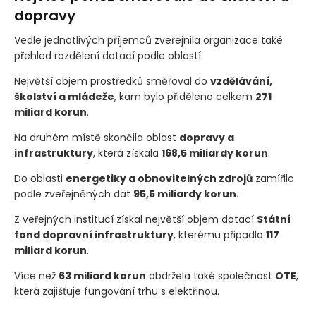
Nejvíce peněz směřovalo do školství a
dopravy
Vedle jednotlivých příjemců zveřejnila organizace také
přehled rozdělení dotací podle oblastí.
Největší objem prostředků směřoval do
vzdělávání,
školství a mládeže
, kam bylo přiděleno celkem
271
miliard korun
.
Na druhém místě skončila oblast
dopravy a
infrastruktury
, která získala
168,5 miliardy korun
.
Do oblasti
energetiky a obnovitelných zdrojů
zamířilo
podle zveřejněných dat
95,5 miliardy korun
.
Z veřejných institucí získal největší objem dotací
Státní
fond dopravní infrastruktury
, kterému připadlo
117
miliard korun
.
Více než
63 miliard korun
obdržela také společnost
OTE
,
která zajišťuje fungování trhu s elektřinou.