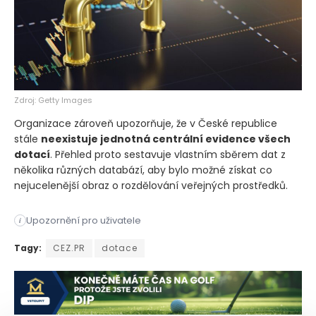
Zdroj: Getty Images
Organizace zároveň upozorňuje, že v České republice
stále
neexistuje jednotná centrální evidence všech
dotací
. Přehled proto sestavuje vlastním sběrem dat z
několika různých databází, aby bylo možné získat co
nejucelenější obraz o rozdělování veřejných prostředků.
Upozornění pro uživatele
i
Loni získaly miliardy korun. Největší dotace získaly energeti
Tagy:
CEZ.PR
dotace