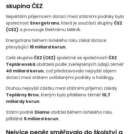
Mezi státními firmami dominovala
skupina ČEZ
Největším příjemcem dotací mezi státními podniky byla
společnost
Energotrans
, která je součástí skupiny
ČEZ
(CEZ)
a provozuje Elektrárnu Mělník.
Energotrans během loňského roku získal dotace
převyšující
16 miliard korun
.
Celá skupina
ČEZ
(CEZ)
společně se společností
ČEZ
Teplárenská
obdržela podle zveřejněných údajů téměř
40 miliard korun
, což představovalo nejvyšší objem
dotací mezi státem ovládanými podniky a holdingy.
Druhou nejvyšší částku mezi státními příjemci získaly
Teplárny Brno
, kterým bylo přiděleno téměř
10,7
miliardy korun
.
Státní podnik
Diamo
obdržel během loňského roku
přibližně
5 miliard korun
.