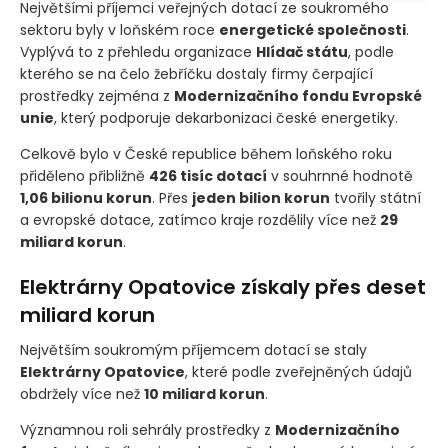
Největšími příjemci veřejných dotací ze soukromého
sektoru byly v loňském roce
energetické společnosti
.
Vyplývá to z přehledu organizace
Hlídač státu
, podle
kterého se na čelo žebříčku dostaly firmy čerpající
prostředky zejména z
Modernizačního fondu Evropské
unie
, který podporuje dekarbonizaci české energetiky.
Celkově bylo v České republice během loňského roku
přiděleno přibližně
426 tisíc dotací
v souhrnné hodnotě
1,06 bilionu korun
. Přes
jeden bilion korun
tvořily státní
a evropské dotace, zatímco kraje rozdělily více než
29
miliard korun
.
Elektrárny Opatovice získaly přes deset
miliard korun
Největším soukromým příjemcem dotací se staly
Elektrárny Opatovice
, které podle zveřejněných údajů
obdržely více než
10 miliard korun
.