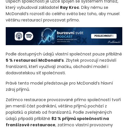
Úspěch společnosti je úzce spojen se systémem franšíz,
který vybudoval zakladatel
Ray Kroc
. Díky němu se
McDonald’s rozrostl do celého světa bez toho, aby musel
většinu restaurací provozovat přímo.
Podle dostupných údajů vlastní společnost pouze přibližně
5 % restaurací McDonald’s
. Zbytek provozují nezávislí
franšízanti, kteří využívají značku, obchodní model i
dodavatelskou síť společnosti.
Právě tento model představuje pro McDonald’s hlavní
zdroj příjmů.
Zatímco restaurace provozované přímo společností tvoří
jen menší část podnikání, většina příjmů pochází z
poplatků a plateb od franšízantů. Podle zveřejněných
údajů připadá přibližně
82 % příjmů společnosti na
franšízové restaurace
, zatímco vlastní provozovny