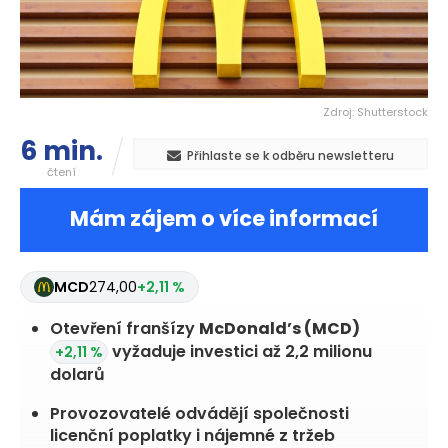
Zdroj: Shutterstock
6 min.
Přihlaste se k odběru newsletteru
čtení
Mám zájem o více informací
MCD
274,00
+2,11 %
Otevření franšízy
McDonald’s
(MCD)
vyžaduje investici až 2,2 milionu
+2,11 %
dolarů
Provozovatelé odvádějí společnosti
licenční poplatky i nájemné z tržeb