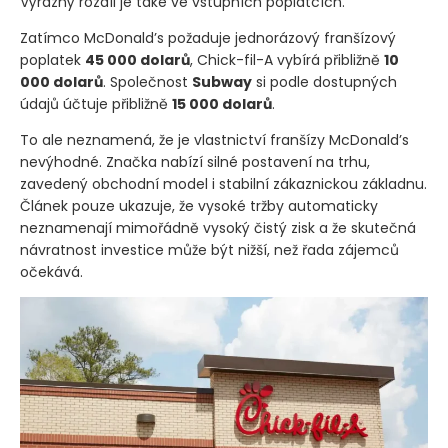
Výrazný rozdíl je také ve vstupních poplatcích.
Zatímco McDonald’s požaduje jednorázový franšízový
poplatek
45 000 dolarů
, Chick-fil-A vybírá přibližně
10
000 dolarů
. Společnost
Subway
si podle dostupných
údajů účtuje přibližně
15 000 dolarů
.
To ale neznamená, že je vlastnictví franšízy McDonald’s
nevýhodné. Značka nabízí silné postavení na trhu,
zavedený obchodní model i stabilní zákaznickou základnu.
Článek pouze ukazuje, že vysoké tržby automaticky
neznamenají mimořádně vysoký čistý zisk a že skutečná
návratnost investice může být nižší, než řada zájemců
očekává.