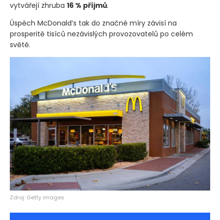
vytvářejí zhruba
16 % příjmů
.
Úspěch McDonald’s tak do značné míry závisí na
prosperitě tisíců nezávislých provozovatelů po celém
světě.
Zdroj: Getty images