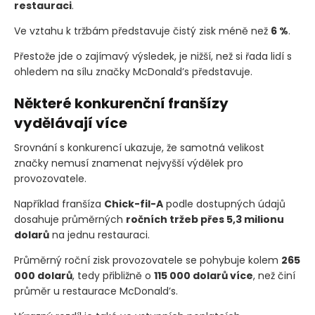
restauraci
.
Ve vztahu k tržbám představuje čistý zisk méně než
6 %
.
Přestože jde o zajímavý výsledek, je nižší, než si řada lidí s
ohledem na sílu značky McDonald’s představuje.
Některé konkurenční franšízy
vydělávají více
Srovnání s konkurencí ukazuje, že samotná velikost
značky nemusí znamenat nejvyšší výdělek pro
provozovatele.
Například franšíza
Chick-fil-A
podle dostupných údajů
dosahuje průměrných
ročních tržeb přes 5,3 milionu
dolarů
na jednu restauraci.
Průměrný roční zisk provozovatele se pohybuje kolem
265
000 dolarů
, tedy přibližně o
115 000 dolarů více
, než činí
průměr u restaurace McDonald’s.