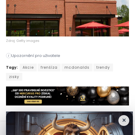
Zdroj: Getty images
Upozornění pro uživatele
i
McDonald's patří mezi nejúspěšnější restaurační společnosti 
Tagy:
Akcie
frenšíza
mcdonalds
trendy
zisky
×