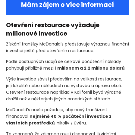
Mám zájem o více informací
Otevření restaurace vyžaduje
milionové investice
Získání franšízy McDonald’s představuje výraznou finanční
investici ještě před otevřením restaurace.
Podle dostupných údajů se celkové počáteční náklady
pohybují přibližně mezi
1 milionem a 2,2 milionu dolarů
.
Výše investice závisí především na velikosti restaurace,
její lokalitě nebo nákladech na výstavbu a úpravu okolí.
Otevření restaurace například v Kalifornii bývá výrazně
dražší než v některých jiných amerických státech.
McDonald’s navíc požaduje, aby nový franšízant
financoval
nejméně 40 % počáteční investice z
vlastních prostředků
, nikoliv z úvěru.
To znamená, že zájemce musí disponovat likvidními