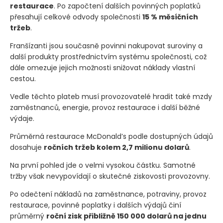
restaurace
. Po započtení dalších povinných poplatků
přesahují celkové odvody společnosti
15 % měsíčních
tržeb
.
Franšízanti jsou současně povinni nakupovat suroviny a
další produkty prostřednictvím systému společnosti, což
dále omezuje jejich možnosti snižovat náklady vlastní
cestou.
Vedle těchto plateb musí provozovatelé hradit také mzdy
zaměstnanců, energie, provoz restaurace i další běžné
výdaje.
Průměrná restaurace McDonald’s podle dostupných údajů
dosahuje
ročních tržeb kolem 2,7 milionu dolarů
.
Na první pohled jde o velmi vysokou částku. Samotné
tržby však nevypovídají o skutečné ziskovosti provozovny.
Po odečtení nákladů na zaměstnance, potraviny, provoz
restaurace, povinné poplatky i dalších výdajů činí
průměrný
roční zisk přibližně 150 000 dolarů na jednu