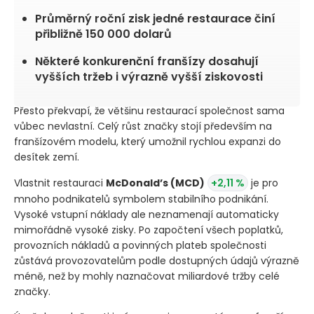
Průměrný roční zisk jedné restaurace činí
přibližně 150 000 dolarů
Některé konkurenční franšízy dosahují
vyšších tržeb i výrazně vyšší ziskovosti
Přesto překvapí, že většinu restaurací společnost sama
vůbec nevlastní. Celý růst značky stojí především na
franšízovém modelu, který umožnil rychlou expanzi do
desítek zemí.
Vlastnit restauraci
McDonald’s
(MCD)
+2,11 %
je pro
mnoho podnikatelů symbolem stabilního podnikání.
Vysoké vstupní náklady ale neznamenají automaticky
mimořádně vysoké zisky. Po započtení všech poplatků,
provozních nákladů a povinných plateb společnosti
zůstává provozovatelům podle dostupných údajů výrazně
méně, než by mohly naznačovat miliardové tržby celé
značky.