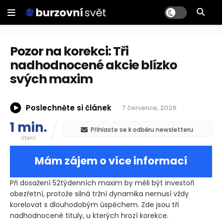
Pozor na korekci: Tři
nadhodnocené akcie blízko
svých maxim
Poslechněte si článek
7 července, 2026
1 min.
Přihlaste se k odběru newsletteru
čtení
Mám zájem o více informací
Při dosažení 52týdenních maxim by měli být investoři
obezřetní, protože silná tržní dynamika nemusí vždy
korelovat s dlouhodobým úspěchem. Zde jsou tři
nadhodnocené tituly, u kterých hrozí korekce.