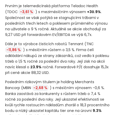
Prvním je telemedicínská platforma Teladoc Health
(TDOC
-3,61 %
)
s meziměsíčním výnosem
+30.9%
.
Společnost se však potýká se stagnujícími tržbami v
posledních třech letech a poklesem průměrného výnosu
na uživatele o 9 % ročně. Aktuálně se akcie obchodují za
9,27 USD při forwardovém EV/EBITDA ve výši 6,7x.
Dále je to výrobce čisticích robotů Tennant
(TNC
-11,86 %
)
s měsíčním růstem o 3,5 %. Firma čelí
odkládání nákupů ze strany zákazníků, což vedlo k poklesu
tržeb o 1,5 % ročně za poslední dva roky. Její zisk na akcii
navíc klesal o
23.9%
ročně. Forwardové P/E dosahuje 15,3x
při ceně akcie 88,32 USD.
Posledním rizikovým titulem je holding Merchants
Bancorp
(MBIN
-2,68 %
)
s měsíčním výnosem -0,6 %.
Banka zaostává za konkurenty s růstem tržeb o 7,4 %
ročně za poslední dva roky. Její ukazatel efektivnosti se
kvůli rychle rostoucím nákladům zhoršil o 18,3 procentního
bodu a nízký ukazatel kapitálu tier one na úrovni
9.3%