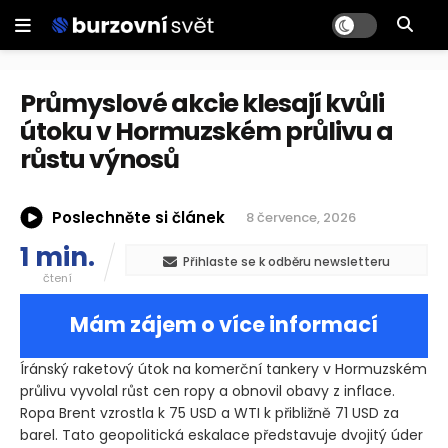
Průmyslové akcie klesají kvůli
útoku v Hormuzském průlivu a
růstu výnosů
Poslechněte si článek
8 července, 2026
1 min.
Přihlaste se k odběru newsletteru
čtení
Mám zájem o více informací
Íránský raketový útok na komerční tankery v Hormuzském
průlivu vyvolal růst cen ropy a obnovil obavy z inflace.
Ropa Brent vzrostla k 75 USD a WTI k přibližně 71 USD za
barel. Tato geopolitická eskalace představuje dvojitý úder