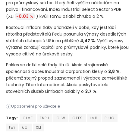
pro průmyslový sektor, který čelí vyšším nákladům na
paliva i financování. Index Industrial Select Sector SPDR
(XLI
-0,03 %
)
kvůli tomu oslabil zhruba o 2 %.
Rostoucí inflační tlaky přicházejí v době, kdy jestřábí
rétorika představitelů Fedu posunula výnosy desetiletých
státních dluhopisů USA na přibližně
4,47 %
. Vyšší výnosy
výrazně zdražují kapitál pro průmyslové podniky, které jsou
vysoce citlivé na úrokové sazby.
Pokles se dotkl celé řady titulů. Akcie strojírenské
společnosti Gates Industrial Corporation klesly o
3,8 %
,
přičemž stejný propad zaznamenal i výrobce zemědělské
techniky Titan International. Akcie poskytovatele
stavebních služeb Limbach oslabily o
3,7 %
.
Íránský raketový útok na komerční tankery v Hormuzském průlivu
Upozornění pro uživatele
i
Íránský raketový útok na komerční tankery v Hormuzském průlivu
Tagy:
CL=F
ENPH
GLW
GTES
LMB
PLUG
twi
ual
XLI