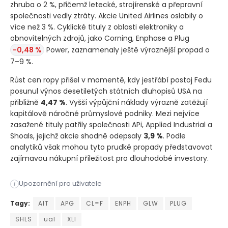
zhruba o 2 %, přičemž letecké, strojírenské a přepravní
společnosti vedly ztráty. Akcie United Airlines oslabily o
více než 3 %. Cyklické tituly z oblasti elektroniky a
obnovitelných zdrojů, jako Corning, Enphase a Plug
-0,48 %
Power, zaznamenaly ještě výraznější propad o
7–9 %.
Růst cen ropy přišel v momentě, kdy jestřábí postoj Fedu
posunul výnos desetiletých státních dluhopisů USA na
přibližně
4,47 %
. Vyšší výpůjční náklady výrazně zatěžují
kapitálově náročné průmyslové podniky. Mezi nejvíce
zasažené tituly patřily společnosti APi, Applied Industrial a
Shoals, jejichž akcie shodně odepsaly
3,9 %
. Podle
analytiků však mohou tyto prudké propady představovat
zajímavou nákupní příležitost pro dlouhodobé investory.
Íránský raketový útok na komerční tankery v Hormuzském průlivu
Upozornění pro uživatele
i
Íránský raketový útok na komerční tankery v Hormuzském průlivu
Tagy:
AIT
APG
CL=F
ENPH
GLW
PLUG
SHLS
ual
XLI