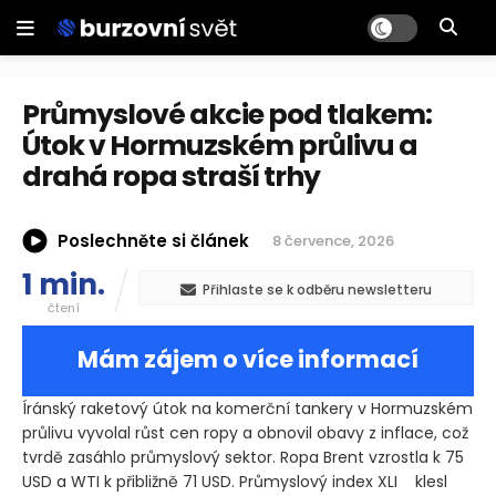
Průmyslové akcie pod tlakem:
Útok v Hormuzském průlivu a
drahá ropa straší trhy
Poslechněte si článek
8 července, 2026
1 min.
Přihlaste se k odběru newsletteru
čtení
Mám zájem o více informací
Íránský raketový útok na komerční tankery v Hormuzském
průlivu vyvolal růst cen ropy a obnovil obavy z inflace, což
tvrdě zasáhlo průmyslový sektor. Ropa Brent vzrostla k 75
USD a WTI k přibližně 71 USD. Průmyslový index XLI
klesl