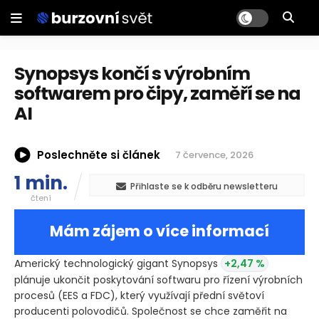
Synopsys končí s výrobním
softwarem pro čipy, zaměří se na
AI
Poslechněte si článek
7 července, 2026
1 min.
Přihlaste se k odběru newsletteru
čtení
Mám zájem o více informací
Americký technologický gigant Synopsys
+2,47 %
plánuje ukončit poskytování softwaru pro řízení výrobních
procesů
(EES a FDC)
, který využívají přední světoví
producenti polovodičů. Společnost se chce zaměřit na