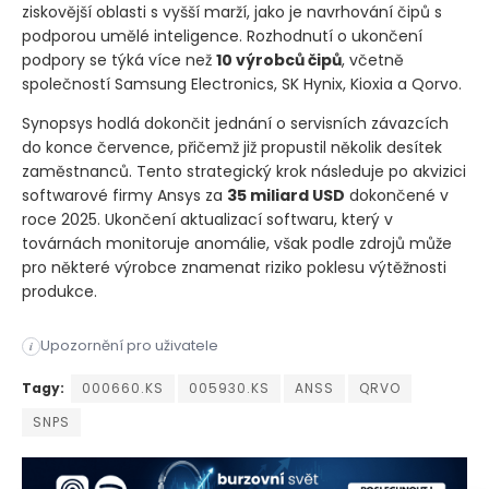
ziskovější oblasti s vyšší marží, jako je navrhování čipů s
podporou umělé inteligence. Rozhodnutí o ukončení
podpory se týká více než
10 výrobců čipů
, včetně
společností Samsung Electronics, SK Hynix, Kioxia a Qorvo.
Synopsys hodlá dokončit jednání o servisních závazcích
do konce července, přičemž již propustil několik desítek
zaměstnanců. Tento strategický krok následuje po akvizici
softwarové firmy Ansys za
35 miliard USD
dokončené v
roce 2025. Ukončení aktualizací softwaru, který v
továrnách monitoruje anomálie, však podle zdrojů může
pro některé výrobce znamenat riziko poklesu výtěžnosti
produkce.
Americký technologický gigant Synopsys ​ plánuje ukončit pos
Upozornění pro uživatele
i
Americký technologický gigant Synopsys ​ plánuje ukončit pos
Tagy:
000660.KS
005930.KS
ANSS
QRVO
SNPS