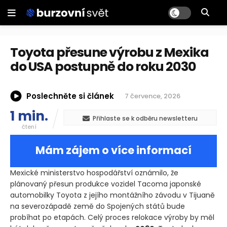
Toyota přesune výrobu z Mexika
do USA postupně do roku 2030
Poslechněte si článek
7 července, 2026
1 min.
Přihlaste se k odběru newsletteru
čtení
Mám zájem o více informací
Mexické ministerstvo hospodářství oznámilo, že
plánovaný přesun produkce vozidel Tacoma japonské
automobilky Toyota z jejího montážního závodu v Tijuaně
na severozápadě země do Spojených států bude
probíhat po etapách. Celý proces relokace výroby by měl