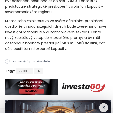
být dokončen postupně až do roku
2030
. Tento krok
představuje strategické přeskupení výrobních kapacit v
severoamerickém regionu.
Kromě toho ministerstvo ve svém oficiálním prohlášení
uvedlo, že v nadcházejících dnech bude zveřejněno nové
investiční rozhodnutí v automobilovém sektoru. Tento
nový kapitálový vstup do mexického průmyslu by měl
dosáhnout hodnoty přesahující
500 milionů dolarů
, což
dále posílí tamní exportní kapacity.
Mexické ministerstvo hospodářství oznámilo, že plánovaný p
Upozornění pro uživatele
i
Mexické ministerstvo hospodářství oznámilo, že plánovaný p
Tagy:
7203.T
TM
×