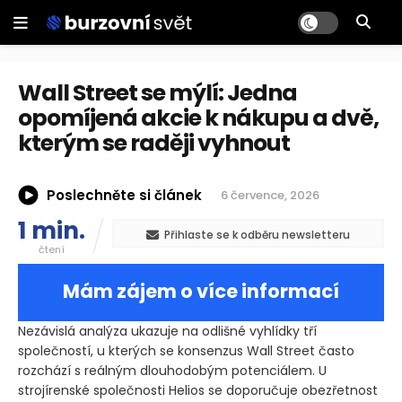
Wall Street se mýlí: Jedna
opomíjená akcie k nákupu a dvě,
kterým se raději vyhnout
Poslechněte si článek
6 července, 2026
1 min.
Přihlaste se k odběru newsletteru
čtení
Mám zájem o více informací
Nezávislá analýza ukazuje na odlišné vyhlídky tří
společností, u kterých se konsenzus Wall Street často
rozchází s reálným dlouhodobým potenciálem. U
strojírenské společnosti Helios se doporučuje obezřetnost