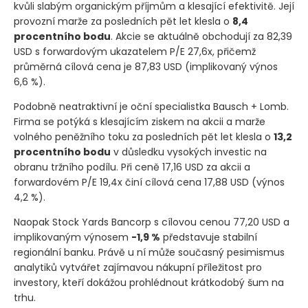
kvůli slabým organickým příjmům a klesající efektivitě. Její
provozní marže za posledních pět let klesla o
8,4
procentního bodu
. Akcie se aktuálně obchodují za 82,39
USD s forwardovým ukazatelem P/E 27,6x, přičemž
průměrná cílová cena je 87,83 USD
(implikovaný výnos
6,6 %)
.
Podobně neatraktivní je oční specialistka Bausch + Lomb.
Firma se potýká s klesajícím ziskem na akcii a marže
volného peněžního toku za posledních pět let klesla o
13,2
procentního bodu
v důsledku vysokých investic na
obranu tržního podílu. Při ceně 17,16 USD za akcii a
forwardovém P/E 19,4x činí cílová cena 17,88 USD
(výnos
4,2 %)
.
Naopak Stock Yards Bancorp s cílovou cenou 77,20 USD a
implikovaným výnosem
-1,9 %
představuje stabilní
regionální banku. Právě u ní může současný pesimismus
analytiků vytvářet zajímavou nákupní příležitost pro
investory, kteří dokážou prohlédnout krátkodobý šum na
trhu.