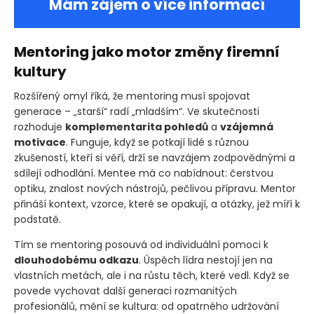
Mám zájem o více informací
Mentoring jako motor změny firemní
kultury
Rozšířený omyl říká, že mentoring musí spojovat
generace – „starší“ radí „mladším“. Ve skutečnosti
rozhoduje
komplementarita pohledů
a
vzájemná
motivace
. Funguje, když se potkají lidé s různou
zkušeností, kteří si věří, drží se navzájem zodpovědnými a
sdílejí odhodlání. Mentee má co nabídnout: čerstvou
optiku, znalost nových nástrojů, pečlivou přípravu. Mentor
přináší kontext, vzorce, které se opakují, a otázky, jež míří k
podstatě.
Tím se mentoring posouvá od individuální pomoci k
dlouhodobému odkazu
. Úspěch lídra nestojí jen na
vlastních metách, ale i na růstu těch, které vedl. Když se
povede vychovat další generaci rozmanitých
profesionálů, mění se kultura: od opatrného udržování