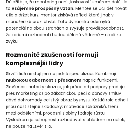
Důležité je, že mentoring není „laskavost“ směrem dolů. Je
to
vzájemně prospěšný vztah
. Mentee se učí definovat
cíle a držet kurz; mentor získává reflexi, která jinak v
manažerské praxi chybí. Tato dynamika odemyká
potenciál na obou stranách a zvyšuje pravděpodobnost,
že kariérní rozhodnutí budou dělaná vědomě – nikoli ze
zvyku.
Rozmanité zkušenosti formují
komplexnější lídry
Skvělí lídři nestojí jen na jedné specializaci. Kombinují
hlubokou odbornost
s
přesahem
napříč funkcemi.
Zkušenost autorky ukazuje, jak práce od podpory prodeje
přes marketing až po zákaznickou péči a obnovy smluv
dává dohromady celistvý obraz byznysu. Každá role odhalí
jinou část stejné skládačky: motivace zákazníků, tření
mezi odděleními, procesní slabiny i zdroje růstu.
Výsledkem je schopnost rozhodovat s ohledem na celek,
ne pouze na „své“ silo.