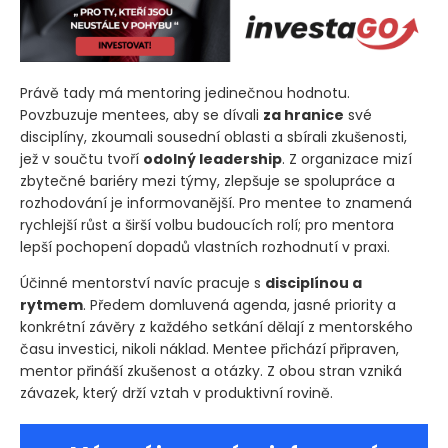
Právě tady má mentoring jedinečnou hodnotu.
Povzbuzuje mentees, aby se dívali
za hranice
své
disciplíny, zkoumali sousední oblasti a sbírali zkušenosti,
jež v součtu tvoří
odolný leadership
. Z organizace mizí
zbytečné bariéry mezi týmy, zlepšuje se spolupráce a
rozhodování je informovanější. Pro mentee to znamená
rychlejší růst a širší volbu budoucích rolí; pro mentora
lepší pochopení dopadů vlastních rozhodnutí v praxi.
Účinné mentorství navíc pracuje s
disciplínou a
rytmem
. Předem domluvená agenda, jasné priority a
konkrétní závěry z každého setkání dělají z mentorského
času investici, nikoli náklad. Mentee přichází připraven,
mentor přináší zkušenost a otázky. Z obou stran vzniká
závazek, který drží vztah v produktivní rovině.