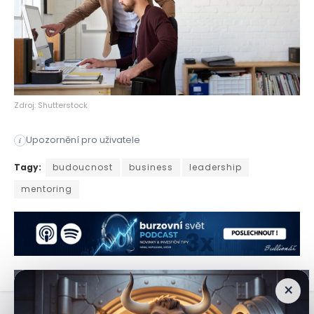
Zdroj: Shutterstock
Upozornění pro uživatele
i
Mentoring nebývá jen doplněk profesního rozvoje, ale nezbytn
Tagy:
budoucnost
business
leadership
mentoring
×