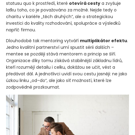
statusu quo k prostředí, které
otevírá cesty
a zvyšuje
laťku toho, co je považováno za možné. Nejde tedy o
charitu v kariéře „těch druhých“, ale o strategickou
investici do kvality rozhodování, spolupráce a výsledků
napříč firmou.
Dlouhodobě tak mentoring vytváří
multiplikátor efektu
.
Jedno kvalitní partnerství umí spustit sérii dalších –
mentee se později stává mentorem a princip se šíří.
Organizace díky tomu získává stabilnější základnu lídrů,
kteří rozumějí detailu i celku, dokážou se učit, vést a
předávat dál. A jednotlivci uvidí svou cestu jasněji: ne jako
úzkou linku „od–do“, ale jako síť možností, které lze
zodpovědně prozkoumat.