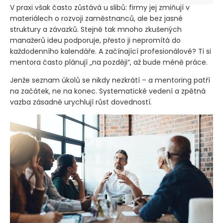
V praxi však často zůstává u slibů: firmy jej zmiňují v
materiálech o rozvoji zaměstnanců, ale bez jasné
struktury a závazků. Stejně tak mnoho zkušených
manažerů ideu podporuje, přesto ji nepromítá do
každodenního kalendáře. A začínající profesionálové? Ti si
mentora často plánují „na později“, až bude méně práce.
Jenže seznam úkolů se nikdy nezkrátí – a mentoring patří
na začátek, ne na konec. Systematické vedení a zpětná
vazba zásadně urychlují růst dovedností.