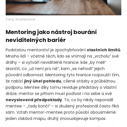
Zdroj: Shutterstock
Mentoring jako nástroj bourání
neviditelných bariér
Podstatou mentorství je zpochybňování
vlastních limitů
.
Mnoho lidí – včetně těch, kdo se vnímají na „vrcholu“ své
dráhy – si vytváří neviditelné hranice: kde „by měli“
skončit, co „už není pro ně“, kam „se nehodí“ jejich
původní odbornost. Mentoring tyto hranice rozpouští tím,
že nabízí
jiný úhel pohledu
, cílené otázky a průběžnou
podporu. Mentee díky tomu reviduje představy o vlastní
dráze; mentor se přitom musí podívat i na sebe a své
nevyslovené předpoklady
. To, co by nikdy neporadil
mentee – „tady konči“ – si zkušený profesionál často říká
sám. Vztah mentor–mentee proto působí obousměrně:
jeden získává mapu, druhý znovuobjevuje kompas.