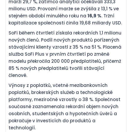
marži 29,7 %, zatímco analytici očekávali 333,3
milionu USD. Provozní marže se zvýšila z 13,1 % ve
stejném období minulého roku na
16,9 %
. Tržní
kapitalizace společnosti činila 19,68 miliardy USD.
SoFi během čtvrtletí získala rekordních 1,1 milionu
nových členů. Podíl nových produktů pořízených
stávajícími klienty vzrostl z 35 % na 51 %. Placená
služba SoFi Plus v prvním čtvrtletí po změně
modelu překročila 200 000 předplatitelů, přičemž
85 % nových předplatitelů tvořili stávající
členové.
Výnosy z poplatků, včetně mezibankovních
poplatků, brokerských služeb a technologické
platformy, meziročně vzrostly o 38 %. Společnost
současně zaznamenala rekordní objem nových
osobních, studentských a hypotečních úvěrů a
pokračuje v investicích do produktů a
technologií.