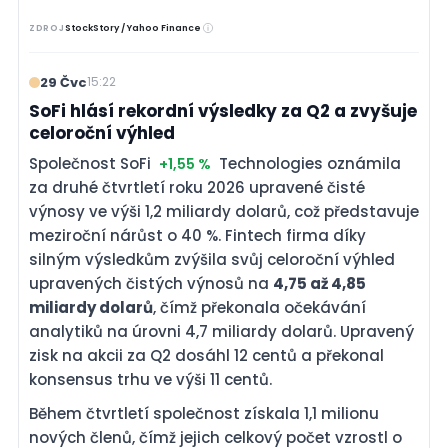
ZDROJ
StockStory / Yahoo Finance
29 Čvc
15:22
SoFi hlásí rekordní výsledky za Q2 a zvyšuje
celoroční výhled
Společnost SoFi
Technologies oznámila
+1,55 %
za druhé čtvrtletí roku 2026 upravené čisté
výnosy ve výši 1,2 miliardy dolarů, což představuje
meziroční nárůst o 40 %. Fintech firma díky
silným výsledkům zvýšila svůj celoroční výhled
upravených čistých výnosů na
4,75 až 4,85
miliardy dolarů
, čímž překonala očekávání
analytiků na úrovni 4,7 miliardy dolarů. Upravený
zisk na akcii za Q2 dosáhl 12 centů a překonal
konsensus trhu ve výši 11 centů.
Během čtvrtletí společnost získala 1,1 milionu
nových členů, čímž jejich celkový počet vzrostl o