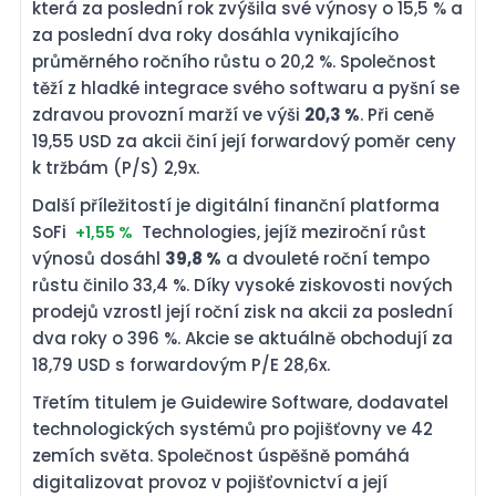
která za poslední rok zvýšila své výnosy o 15,5 % a
za poslední dva roky dosáhla vynikajícího
průměrného ročního růstu o 20,2 %. Společnost
těží z hladké integrace svého softwaru a pyšní se
zdravou provozní marží ve výši
20,3 %
. Při ceně
19,55 USD za akcii činí její forwardový poměr ceny
k tržbám (P/S) 2,9x.
Další příležitostí je digitální finanční platforma
SoFi
Technologies, jejíž meziroční růst
+1,55 %
výnosů dosáhl
39,8 %
a dvouleté roční tempo
růstu činilo 33,4 %. Díky vysoké ziskovosti nových
prodejů vzrostl její roční zisk na akcii za poslední
dva roky o 396 %. Akcie se aktuálně obchodují za
18,79 USD s forwardovým P/E 28,6x.
Třetím titulem je Guidewire Software, dodavatel
technologických systémů pro pojišťovny ve 42
zemích světa. Společnost úspěšně pomáhá
digitalizovat provoz v pojišťovnictví a její