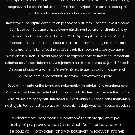
ke koupi nebo prodeji konkrétních finančních nástrojů. Veškeré názory, odhady,
prognózy nebo očekávání uvedené v článcích vyjadřují informace dostupné
v době jejich zveřejnění a mohou se v čase měnit.
Investování na kapitálových trzích je spojeno s rizikem. Hodnota investic může
růst i klesat a návratnost investované částky není zaručena. Minulé výnosy
nejsou zárukou výnosů budoucích. Před přijetím jakéhokoli investičního
rozhodnutí doporučujeme posoudit vlastní finanční situaci, investiční cíle
a toleranci k riziku, případně využít služeb licencovaného poskytovatele
investičních služeb. Burzovní Svět nenese odpovědnost za investiční rozhodnutí
učiněná na základě informací zveřejněných na těchto internetových stránkách.
Diskusní příspěvky a komentáře zveřejněné uživateli vyjadřují názory jejich
autorů a nemusí odpovídat stanovisku provozovatele portálu.
Odesláním kontaktního formuláře nebo udělením příslušného souhlasu bere
uživatel na vědomí, že může být kontaktován obchodním partnerem Burzovního
Světa za účelem poskytnutí informací o investičních službách nebo finančních
nástrojích. Podrobnosti o zpracování osobních údajů, využívání souborů cookies
a obchodních partnerech jsou uvedeny v příslušných dokumentech
Používáme soubory cookie a podobné technologie, které jsou
dostupných na těchto internetových stránkách. U jednotlivých článků mohou
nezbytné pro provoz webových stránek. Další soubory cookie
být uvedeny informace o použitých zdrojích, datu původní analýzy nebo datu,
se používají k provádění analýzy používání webových stránek.
ke kterému se vztahují uvedené tržní údaje.