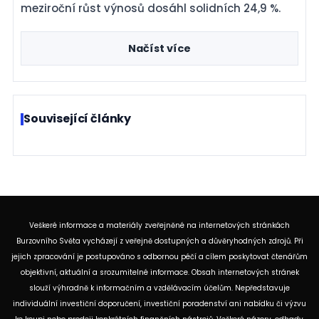
meziroční růst výnosů dosáhl solidních 24,9 %.
Načíst více
Související články
Veškeré informace a materiály zveřejněné na internetových stránkách
Burzovního Světa vycházejí z veřejně dostupných a důvěryhodných zdrojů. Při
jejich zpracování je postupováno s odbornou péčí a cílem poskytovat čtenářům
objektivní, aktuální a srozumitelné informace. Obsah internetových stránek
slouží výhradně k informačním a vzdělávacím účelům. Nepředstavuje
individuální investiční doporučení, investiční poradenství ani nabídku či výzvu