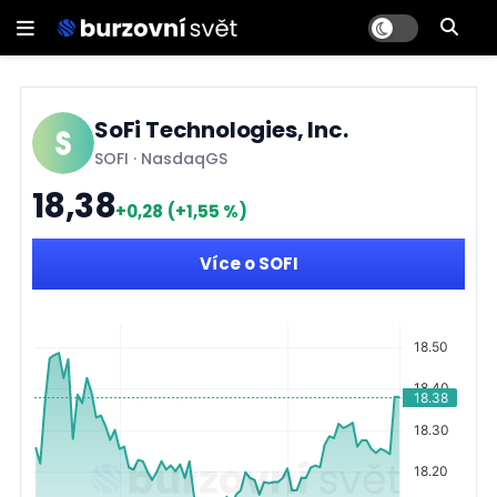
SoFi Technologies, Inc.
SOFI
·
NasdaqGS
18,38
+0,28
(+1,55 %)
Více o SOFI