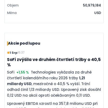
Objem
50,979,184
Měna
USD
Akcie pod lupou
1 Srp
16:37
SoFi zvýšila ve druhém čtvrtletí tržby o 40,5
%
SoFi
Technologies vykázala za druhé
+1,55 %
čtvrtletí kalendářního roku 2026 tržby
1,21
miliardy USD
, meziročně o 40,5 % vyšší. Tržní
odhad činil 1,13 miliardy USD. Upravený zisk dosáhl
0,12 USD na akcii oproti očekávaným 0,11 USD.
Upravený EBITDA vzrostl na 357,8 milionu USD při