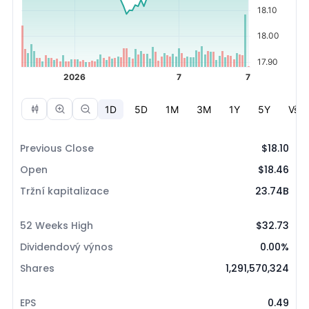
Previous Close
$18.10
Open
$18.46
Tržní kapitalizace
23.74B
52 Weeks High
$32.73
Dividendový výnos
0.00%
Shares
1,291,570,324
EPS
0.49