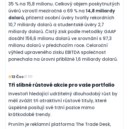
35 % na 15,8 milionu. Celkový objem poskytnutých
úvěrů vzrostl meziročně o 69 % na
14,8 miliardy
dolarů
, přičemž osobní úvěry tvořily rekordních
10,7 miliardy dolarů a studentské úvěry 2,7
miliardy dolarů. Čistý zisk podle metodiky GAAP
dosáhl 156,6 milionu dolarů ve srovnání s 97,3
milionu dolarů v předchozím roce. Celoroční
výhled upraveného zisku EBITDA společnost
ponechala na úrovni přibližně 1,6 miliardy dolarů.
13 Čvc
21:00
Tři slibné růstové akcie pro vaše portfolio
Investoři hledající udržitelný dlouhodobý růst by
měli zvážit tři atraktivní růstové tituly, které
úspěšně posilují své tržní pozice mimo
krátkodobé trendy.
Prvním je reklamní platforma The Trade Desk,