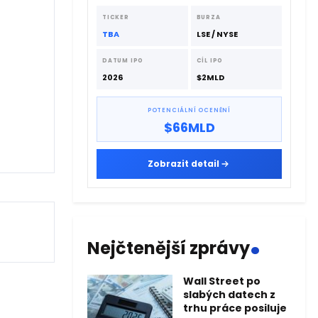
extrémně rychlému dodavatelskému
řetězci.
TICKER
BURZA
TBA
LSE / NYSE
DATUM IPO
CÍL IPO
2026
$2MLD
POTENCIÁLNÍ OCENĚNÍ
$66MLD
Zobrazit detail
.
Nejčtenější zprávy
Wall Street po
slabých datech z
trhu práce posiluje