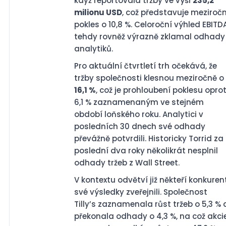
když reportovala tržby ve výši
235,2
milionu USD
, což představuje meziročn
pokles o 10,8 %. Celoroční výhled EBITD
tehdy rovněž výrazně zklamal odhady
analytiků.
Pro aktuální čtvrtletí trh očekává, že
tržby společnosti klesnou meziročně o
16,1 %
, což je prohloubení poklesu oprot
6,1 % zaznamenaným ve stejném
období loňského roku. Analytici v
posledních 30 dnech své odhady
převážně potvrdili. Historicky Torrid za
poslední dva roky několikrát nesplnil
odhady tržeb z Wall Street.
V kontextu odvětví již někteří konkuren
své výsledky zveřejnili. Společnost
Tilly’s zaznamenala růst tržeb o 5,3 % 
překonala odhady o 4,3 %, na což akci