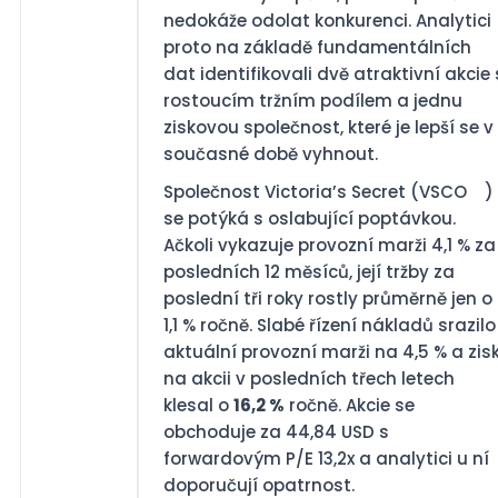
nedokáže odolat konkurenci. Analytici
proto na základě fundamentálních
dat identifikovali dvě atraktivní akcie 
rostoucím tržním podílem a jednu
ziskovou společnost, které je lepší se v
současné době vyhnout.
Společnost Victoria’s Secret (VSCO
)
se potýká s oslabující poptávkou.
Ačkoli vykazuje provozní marži 4,1 % za
posledních 12 měsíců, její tržby za
poslední tři roky rostly průměrně jen o
1,1 % ročně. Slabé řízení nákladů srazilo
aktuální provozní marži na 4,5 % a zis
na akcii v posledních třech letech
klesal o
16,2 %
ročně. Akcie se
obchoduje za 44,84 USD s
forwardovým P/E 13,2x a analytici u ní
doporučují opatrnost.