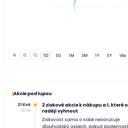
Akcie pod lupou
21 Kvě
2 ziskové akcie k nákupu a 1, které s
raději vyhnout
05:26
Ziskovost sama o sobě nezaručuje
dlouhodobý úspěch, pokud společnos