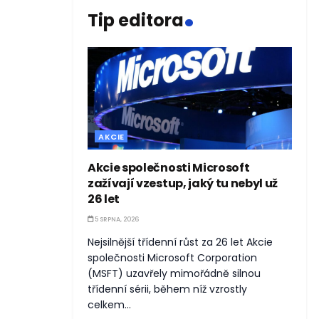
.
Tip editora
AKCIE
Akcie společnosti Microsoft
zažívají vzestup, jaký tu nebyl už
26 let
5 SRPNA, 2026
Nejsilnější třídenní růst za 26 let Akcie
společnosti Microsoft Corporation
(MSFT) uzavřely mimořádně silnou
třídenní sérii, během níž vzrostly
celkem...