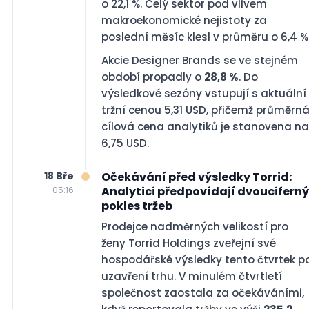
o 22,1 %. Celý sektor pod vlivem
makroekonomické nejistoty za
poslední měsíc klesl v průměru o 6,4 %
Akcie Designer Brands se ve stejném
období propadly o
28,8 %
. Do
výsledkové sezóny vstupují s aktuální
tržní cenou 5,31 USD, přičemž průměrn
cílová cena analytiků je stanovena na
6,75 USD.
18 Bře
Očekávání před výsledky Torrid:
Analytici předpovídají dvouciferný
05:16
pokles tržeb
Prodejce nadměrných velikostí pro
ženy Torrid Holdings zveřejní své
hospodářské výsledky tento čtvrtek p
uzavření trhu. V minulém čtvrtletí
společnost zaostala za očekáváními,