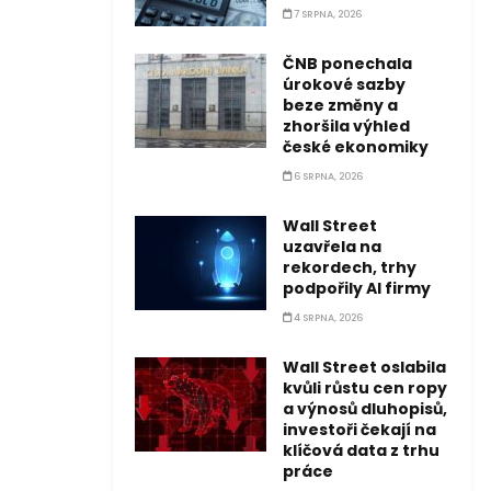
7 SRPNA, 2026
ČNB ponechala
úrokové sazby
beze změny a
zhoršila výhled
české ekonomiky
6 SRPNA, 2026
Wall Street
uzavřela na
rekordech, trhy
podpořily AI firmy
4 SRPNA, 2026
Wall Street oslabila
kvůli růstu cen ropy
a výnosů dluhopisů,
investoři čekají na
klíčová data z trhu
práce