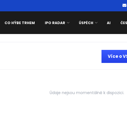
CO HÝBE TRHEM
IPO RADAR
ÚSPĚCH
AI
ČE
Více o 
Údaje nejsou momentálně k dispozici.