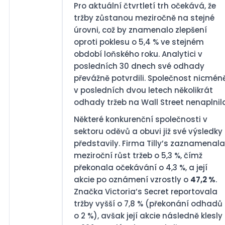
Pro aktuální čtvrtletí trh očekává, že
tržby zůstanou meziročně na stejné
úrovni, což by znamenalo zlepšení
oproti poklesu o 5,4 % ve stejném
období loňského roku. Analytici v
posledních 30 dnech své odhady
převážně potvrdili. Společnost nicmén
v posledních dvou letech několikrát
odhady tržeb na Wall Street nenaplnil
Některé konkurenční společnosti v
sektoru oděvů a obuvi již své výsledky
představily. Firma Tilly’s zaznamenala
meziroční růst tržeb o 5,3 %, čímž
překonala očekávání o 4,3 %, a její
akcie po oznámení vzrostly o
47,2 %
.
Značka Victoria’s Secret reportovala
tržby vyšší o 7,8 % (překonání odhadů
o 2 %), avšak její akcie následně klesly