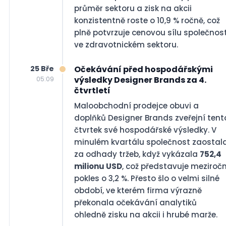
průměr sektoru a zisk na akcii
konzistentně roste o 10,9 % ročně, což
plně potvrzuje cenovou sílu společnost
ve zdravotnickém sektoru.
25 Bře
Očekávání před hospodářskými
výsledky Designer Brands za 4.
05:09
čtvrtletí
Maloobchodní prodejce obuvi a
doplňků Designer Brands zveřejní tent
čtvrtek své hospodářské výsledky. V
minulém kvartálu společnost zaostal
za odhady tržeb, když vykázala
752,4
milionu USD
, což představuje meziročn
pokles o 3,2 %. Přesto šlo o velmi silné
období, ve kterém firma výrazně
překonala očekávání analytiků
ohledně zisku na akcii i hrubé marže.