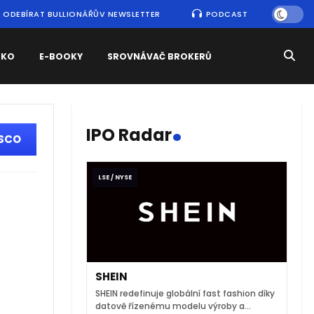
ODEBÍRAT BULLIONÁŘŮV NEWSLETTER
PODCAST
SKO
E-BOOKY
SROVNÁVAČ BROKERŮ
.
IPO Radar
VSCO
LSE / NYSE
SHEIN
SHEIN redefinuje globální fast fashion díky
datově řízenému modelu výroby a