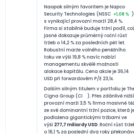
Naopak silným favoritem je Napco
Security Technologies (NSSC
)
+1,08 %
s vynikající provozní marží 28,4 %.
Firma si stabilně buduje tržní podíl, co
jasně dokazuje průměrný roční růst
tržeb o 14,2 % za posledních pět let.
Robustní marže volného peněžního
toku ve výši 19,8 % navíc nabízí
managementu skvělé možnosti
alokace kapitálu. Cena akcie je 36,14
USD při forwardovém P/E 23,1x.
Dalším silným titulem v portfoliu je Th
Cigna Group (CI
). Přes zdánlivě nižší
provozní marži 3,5 % firma masivně tě
ze své dominantní tržní pozice, která j
podložena gigantickými tržbami ve
výši
277,7 miliardy USD
. Roční růst trže
o 16,1 % za poslední dva roky překonáv