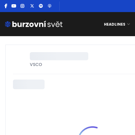
HEADLINES
Načítání názvu…
VSCO
000,00