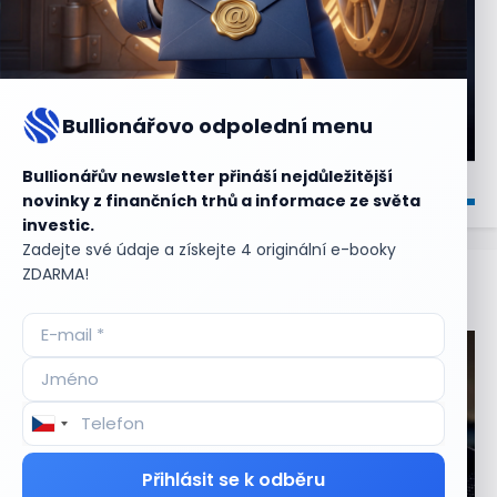
Bullionářovo odpolední menu
Bullionářův newsletter přináší nejdůležitější
novinky z finančních trhů a informace ze světa
investic.
Zadejte své údaje a získejte 4 originální e-booky
ZDARMA!
Aktuální
příležitosti
Přihlásit se k odběru