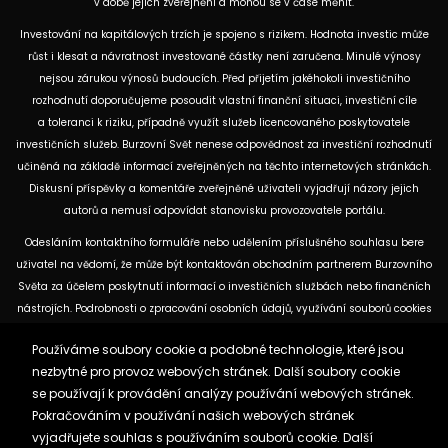
v době jejich zveřejnění a mohou se v čase měnit.
Investování na kapitálových trzích je spojeno s rizikem. Hodnota investic může
růst i klesat a návratnost investované částky není zaručena. Minulé výnosy
nejsou zárukou výnosů budoucích. Před přijetím jakéhokoli investičního
rozhodnutí doporučujeme posoudit vlastní finanční situaci, investiční cíle
a toleranci k riziku, případně využít služeb licencovaného poskytovatele
investičních služeb. Burzovní Svět nenese odpovědnost za investiční rozhodnutí
učiněná na základě informací zveřejněných na těchto internetových stránkách.
Diskusní příspěvky a komentáře zveřejněné uživateli vyjadřují názory jejich
autorů a nemusí odpovídat stanovisku provozovatele portálu.
Odesláním kontaktního formuláře nebo udělením příslušného souhlasu bere
uživatel na vědomí, že může být kontaktován obchodním partnerem Burzovního
Světa za účelem poskytnutí informací o investičních službách nebo finančních
nástrojích. Podrobnosti o zpracování osobních údajů, využívání souborů cookies
a obchodních partnerech jsou uvedeny v příslušných dokumentech
Používáme soubory cookie a podobné technologie, které jsou
dostupných na těchto internetových stránkách. U jednotlivých článků mohou
nezbytné pro provoz webových stránek. Další soubory cookie
být uvedeny informace o použitých zdrojích, datu původní analýzy nebo datu,
se používají k provádění analýzy používání webových stránek.
ke kterému se vztahují uvedené tržní údaje.
Pokračováním v používání našich webových stránek
vyjadřujete souhlas s používáním souborů cookie. Další