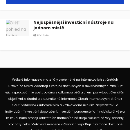
Nejúspěšnější investiční nástroje na
jednom místě
REKLAMA
Veškeré informace a materiály zveřejněné na internetových stránkách
Burzovního Světa vycházejí z veřejně dostupných a důvěryhodných zdrojů. Při
jejich zpracování je postupováno s odbornou péčí a cílem poskytovat čtenářům
objektivní, aktuální a srozumitelné informace. Obsah internetových stránek
slouží výhradně k informačním a vzdělávacím účelům. Nepředstavuje
individuální investiční doporučení, investiční poradenství ani nabídku či výzvu
ke koupi nebo prodeji konkrétních finančních nástrojů. Veškeré názory, odhady,
prognózy nebo očekávání uvedené v článcích vyjadřují informace dostupné