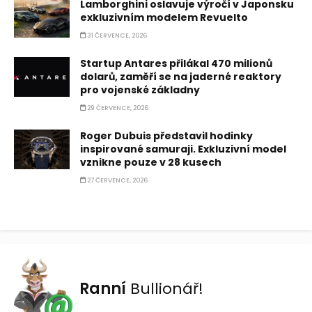
Lamborghini oslavuje výročí v Japonsku
exkluzivním modelem Revuelto
31 ČERVENCE, 2026
Startup Antares přilákal 470 milionů
dolarů, zaměří se na jaderné reaktory
pro vojenské základny
29 ČERVENCE, 2026
Roger Dubuis představil hodinky
inspirované samuraji. Exkluzivní model
vznikne pouze v 28 kusech
27 ČERVENCE, 2026
Ranní
Bullionář!