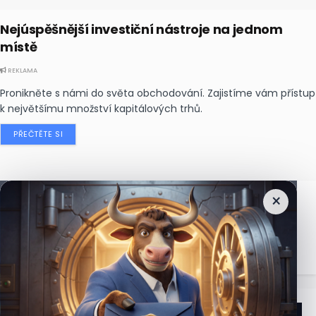
Nejúspěšnější investiční nástroje na jednom
místě
REKLAMA
Pronikněte s námi do světa obchodování. Zajistíme vám přístup
k největšímu množství kapitálových trhů.
PŘEČTĚTE SI
×
Nejčtenější
zprávy