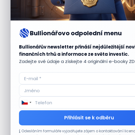
Bullionářovo odpolední menu
Bullionářův newsletter přináší nejdůležitější nov
Aktuální
příležitosti
finančních trhů a informace ze světa investic.
Zadejte své údaje a získejte 4 originální e-booky Z
CO HÝBE TRHEM
Přihlásit se k odběru
Tesla míří na obrovský trh samořiditelných
Odesláním formuláře vyjadřujete zájem o kontaktování lic