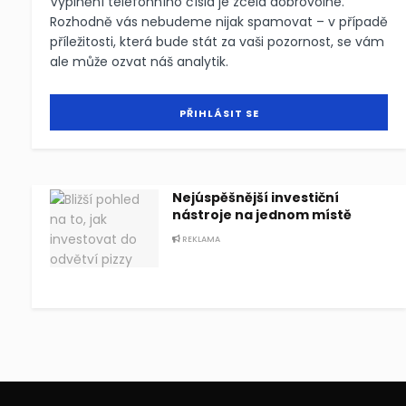
Vyplnění telefonního čísla je zcela dobrovolné.
Rozhodně vás nebudeme nijak spamovat – v případě
příležitosti, která bude stát za vaši pozornost, se vám
ale může ozvat náš analytik.
Nejúspěšnější investiční
nástroje na jednom místě
REKLAMA