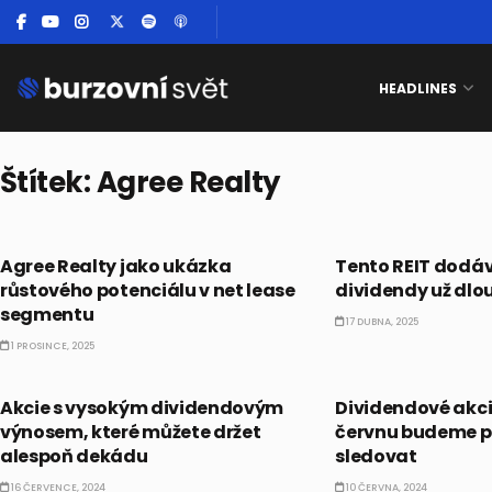
HEADLINES
Štítek:
Agree Realty
DIVIDENDY
DIVIDENDY
Agree Realty jako ukázka
Tento REIT dodáv
růstového potenciálu v net lease
dividendy už dlo
segmentu
17 DUBNA, 2025
1 PROSINCE, 2025
AKCIE
DIVIDENDY
Akcie s vysokým dividendovým
Dividendové akcie
výnosem, které můžete držet
červnu budeme p
alespoň dekádu
sledovat
16 ČERVENCE, 2024
10 ČERVNA, 2024