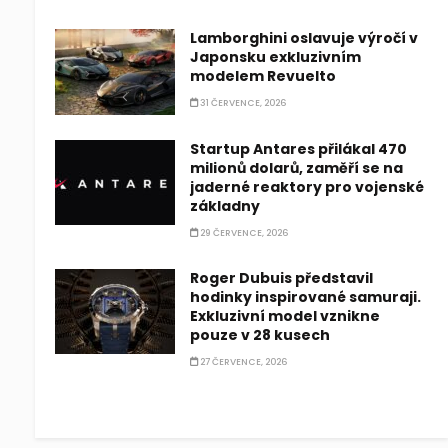
Lamborghini oslavuje výročí v
Japonsku exkluzivním
modelem Revuelto
31 ČERVENCE, 2026
Startup Antares přilákal 470
milionů dolarů, zaměří se na
jaderné reaktory pro vojenské
základny
29 ČERVENCE, 2026
Roger Dubuis představil
hodinky inspirované samuraji.
Exkluzivní model vznikne
pouze v 28 kusech
27 ČERVENCE, 2026