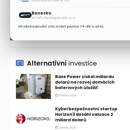
Autocentrum BARTH a.s.
Technologický obrat přidal
Benecko
indexu Nasdaq 100 za čtyři dny
AnTePo Developement, s.r.o.
3,5 bilionu dolarů
Při obchodování CFD ztrácí peníze 74–89 % účtů.
6 SRPNA, 2026
Alternativní
investice
Base Power získal miliardu
dolarů na rozvoj domácích
bateriových úložišť
4 SRPNA, 2026
Kyberbezpečnostní startup
Horizon3 dosáhl valuace 2
miliard dolarů
2 SRPNA, 2026