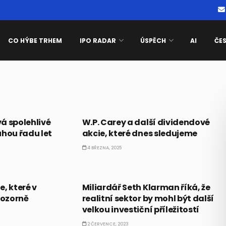
CO HÝBE TRHEM
IPO RADAR
ÚSPĚCH
AI
ČE
DIVIDENDY
á spolehlivé
W.P. Carey a další dividendové
uhou řadu let
akcie, které dnes sledujeme
4 BŘEZNA, 2025
CO HÝBE TRHEM
, které v
Miliardář Seth Klarman říká, že
ozorně
realitní sektor by mohl být další
velkou investiční příležitostí
2 ČERVENCE, 2023