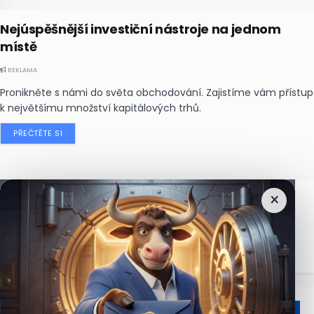
Nejúspěšnější investiční nástroje na jednom
místě
REKLAMA
Pronikněte s námi do světa obchodování. Zajistíme vám přístup
k největšímu množství kapitálových trhů.
PŘEČTĚTE SI
×
Nejčtenější
zprávy