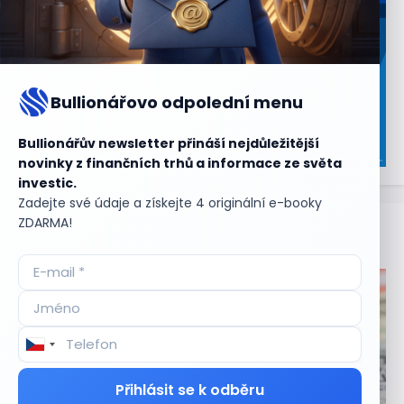
Bullionářovo odpolední menu
Bullionářův newsletter přináší nejdůležitější
novinky z finančních trhů a informace ze světa
investic.
Zadejte své údaje a získejte 4 originální e-booky
ZDARMA!
Aktuální
příležitosti
Přihlásit se k odběru