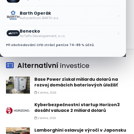
8 SRPNA, 2026
Barth Operák
Objednávky DoorDash vzrostly téměř o
›
Autocentrum BARTH a.s.
28 %, akcie rostou
8 SRPNA, 2026
Benecko
›
AnTePo Developement, s.r.o.
Při obchodování CFD ztrácí peníze 74–89 % účtů.
Alternativní
investice
Base Power získal miliardu dolarů na
rozvoj domácích bateriových úložišť
4 SRPNA, 2026
Kyberbezpečnostní startup Horizon3
dosáhl valuace 2 miliard dolarů
2 SRPNA, 2026
Lamborghini oslavuje výročí v Japonsku