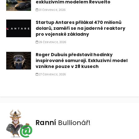
exkluzivním modelem Revuelto
31 ČERVENCE, 2026
Startup Antares přilákal 470 milionů
dolarů, zaměří se na jaderné reaktory
pro vojenské základny
29 ČERVENCE, 2026
Roger Dubuis představil hodinky
inspirované samuraji. Exkluzivní model
vznikne pouze v 28 kusech
27 ČERVENCE, 2026
Ranní
Bullionář!