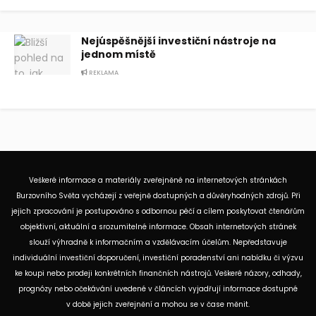
Nejúspěšnější investiční nástroje na
jednom místě
REKLAMA
Veškeré informace a materiály zveřejněné na internetových stránkách
Burzovního Světa vycházejí z veřejně dostupných a důvěryhodných zdrojů. Při
jejich zpracování je postupováno s odbornou péčí a cílem poskytovat čtenářům
objektivní, aktuální a srozumitelné informace. Obsah internetových stránek
slouží výhradně k informačním a vzdělávacím účelům. Nepředstavuje
individuální investiční doporučení, investiční poradenství ani nabídku či výzvu
ke koupi nebo prodeji konkrétních finančních nástrojů. Veškeré názory, odhady,
prognózy nebo očekávání uvedené v článcích vyjadřují informace dostupné
v době jejich zveřejnění a mohou se v čase měnit.