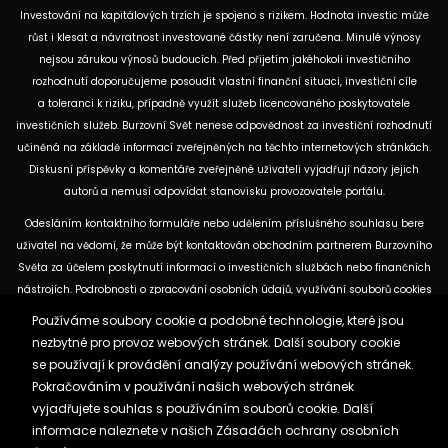
Investování na kapitálových trzích je spojeno s rizikem. Hodnota investic může
růst i klesat a návratnost investované částky není zaručena. Minulé výnosy
nejsou zárukou výnosů budoucích. Před přijetím jakéhokoli investičního
rozhodnutí doporučujeme posoudit vlastní finanční situaci, investiční cíle
a toleranci k riziku, případně využít služeb licencovaného poskytovatele
investičních služeb. Burzovní Svět nenese odpovědnost za investiční rozhodnutí
učiněná na základě informací zveřejněných na těchto internetových stránkách.
Diskusní příspěvky a komentáře zveřejněné uživateli vyjadřují názory jejich
autorů a nemusí odpovídat stanovisku provozovatele portálu.
Odesláním kontaktního formuláře nebo udělením příslušného souhlasu bere
uživatel na vědomí, že může být kontaktován obchodním partnerem Burzovního
Světa za účelem poskytnutí informací o investičních službách nebo finančních
nástrojích. Podrobnosti o zpracování osobních údajů, využívání souborů cookies
a obchodních partnerech jsou uvedeny v příslušných dokumentech
Používáme soubory cookie a podobné technologie, které jsou
dostupných na těchto internetových stránkách. U jednotlivých článků mohou
nezbytné pro provoz webových stránek. Další soubory cookie
být uvedeny informace o použitých zdrojích, datu původní analýzy nebo datu,
se používají k provádění analýzy používání webových stránek.
ke kterému se vztahují uvedené tržní údaje.
Pokračováním v používání našich webových stránek
vyjadřujete souhlas s používáním souborů cookie. Další
informace naleznete v našich
Zásadách ochrany osobních
Zásady ochrany osobních údajů a cookies