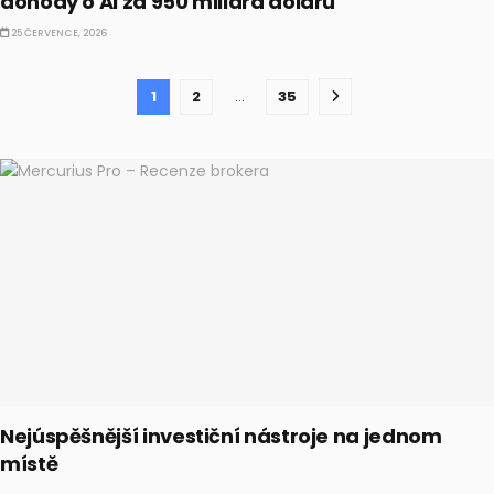
dohody o AI za 950 miliard dolarů
25 ČERVENCE, 2026
1
2
…
35
Nejúspěšnější investiční nástroje na jednom
místě