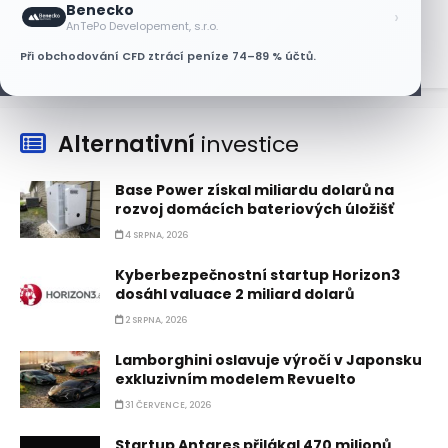
Benecko
›
6 SRPNA, 2026
AnTePo Developement, s.r.o.
Při obchodování CFD ztrácí peníze 74–89 % účtů.
Alternativní
investice
Base Power získal miliardu dolarů na
rozvoj domácích bateriových úložišť
4 SRPNA, 2026
Kyberbezpečnostní startup Horizon3
dosáhl valuace 2 miliard dolarů
2 SRPNA, 2026
Lamborghini oslavuje výročí v Japonsku
exkluzivním modelem Revuelto
31 ČERVENCE, 2026
Startup Antares přilákal 470 milionů