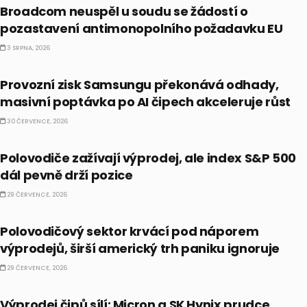
Broadcom neuspěl u soudu se žádostí o
pozastavení antimonopolního požadavku EU
3 SRPNA, 2026
AKCIE
Provozní zisk Samsungu překonává odhady,
masivní poptávka po AI čipech akceleruje růst
30 ČERVENCE, 2026
PRÁVĚ TEĎ
Polovodiče zažívají výprodej, ale index S&P 500
dál pevně drží pozice
29 ČERVENCE, 2026
ETF
Polovodičový sektor krvácí pod náporem
výprodejů, širší americký trh paniku ignoruje
29 ČERVENCE, 2026
PRÁVĚ TEĎ
Výprodej čipů sílí: Micron a SK Hynix prudce