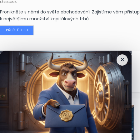
REKLAMA
Pronikněte s námi do světa obchodování. Zajistíme vám přístup
k největšímu množství kapitálových trhů.
PŘEČTĚTE SI
×
Nejčtenější
zprávy