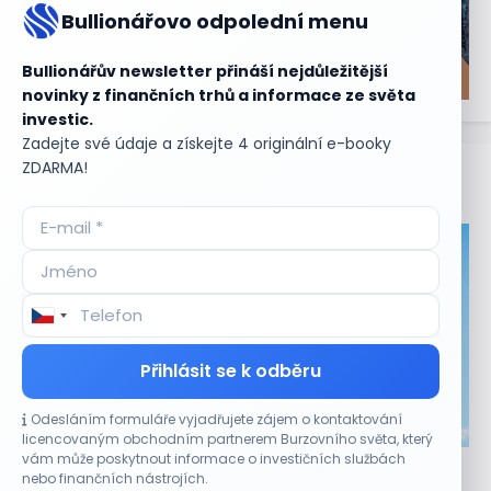
Bullionářovo odpolední menu
Bullionářův newsletter přináší nejdůležitější
novinky z finančních trhů a informace ze světa
investic.
Zadejte své údaje a získejte 4 originální e-booky
ZDARMA!
Aktuální
příležitosti
Přihlásit se k odběru
Odesláním formuláře vyjadřujete zájem o kontaktování
CO HÝBE TRHEM
licencovaným obchodním partnerem Burzovního světa, který
vám může poskytnout informace o investičních službách
Akcie Micron klesají, ale nejhoršímu výprodeji
nebo finančních nástrojích.