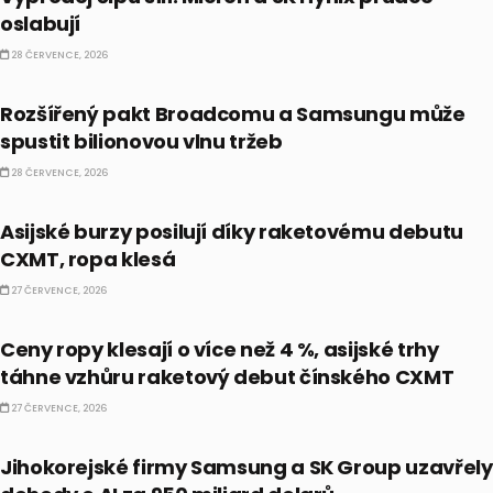
oslabují
28 ČERVENCE, 2026
AKCIE
Rozšířený pakt Broadcomu a Samsungu může
spustit bilionovou vlnu tržeb
28 ČERVENCE, 2026
BULLIONÁŘ AM
Asijské burzy posilují díky raketovému debutu
CXMT, ropa klesá
27 ČERVENCE, 2026
PRÁVĚ TEĎ
Ceny ropy klesají o více než 4 %, asijské trhy
táhne vzhůru raketový debut čínského CXMT
27 ČERVENCE, 2026
PRÁVĚ TEĎ
Jihokorejské firmy Samsung a SK Group uzavřely