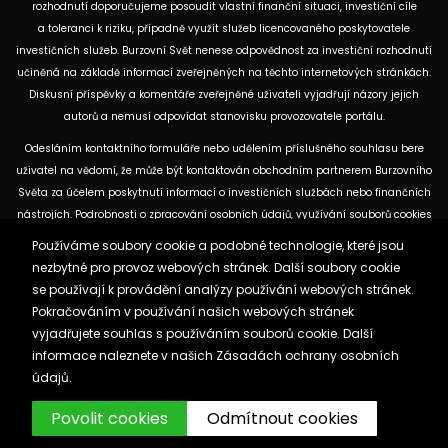
rozhodnutí doporučujeme posoudit vlastní finanční situaci, investiční cíle
a toleranci k riziku, případně využít služeb licencovaného poskytovatele
investičních služeb. Burzovní Svět nenese odpovědnost za investiční rozhodnutí
učiněná na základě informací zveřejněných na těchto internetových stránkách.
Diskusní příspěvky a komentáře zveřejněné uživateli vyjadřují názory jejich
autorů a nemusí odpovídat stanovisku provozovatele portálu.
Odesláním kontaktního formuláře nebo udělením příslušného souhlasu bere
uživatel na vědomí, že může být kontaktován obchodním partnerem Burzovního
Světa za účelem poskytnutí informací o investičních službách nebo finančních
nástrojích. Podrobnosti o zpracování osobních údajů, využívání souborů cookies
a obchodních partnerech jsou uvedeny v příslušných dokumentech
Používáme soubory cookie a podobné technologie, které jsou
dostupných na těchto internetových stránkách. U jednotlivých článků mohou
nezbytné pro provoz webových stránek. Další soubory cookie
být uvedeny informace o použitých zdrojích, datu původní analýzy nebo datu,
se používají k provádění analýzy používání webových stránek.
ke kterému se vztahují uvedené tržní údaje.
Pokračováním v používání našich webových stránek
vyjadřujete souhlas s používáním souborů cookie. Další
informace naleznete v našich
Zásadách ochrany osobních
Zásady ochrany osobních údajů a cookies
údajů.
Reklama
Kontakt
Burzovnisvet.cz © 2026
Povolit cookies
Odmítnout cookies