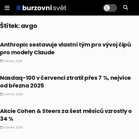
Štítek:
avgo
PRÁVĚ TEĎ
Anthropic sestavuje vlastní tým pro vývoj čipů
pro modely Claude
5 SRPNA, 2026
CO HÝBE TRHEM
Nasdaq-100 v červenci ztratil přes 7 %, nejvíce
od března 2025
4 SRPNA, 2026
PRÁVĚ TEĎ
Akcie Cohen & Steers za šest měsíců vzrostly o
34 %
4 SRPNA, 2026
PRÁVĚ TEĎ