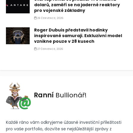
dolarů, zaměří se na jaderné reaktory
pro vojenské základny
29 ČERVENCE, 2026
Roger Dubuis představil hodinky
inspirované samuraji. Exkluzivní model
vznikne pouze v 28 kusech
27 ČERVENCE, 2026
Ranní
Bullionář!
Každé ráno vám odkryjeme úžasné investiční příležitosti
pro vaše portfolio, dozvíte se nejdůležitější zprávy z