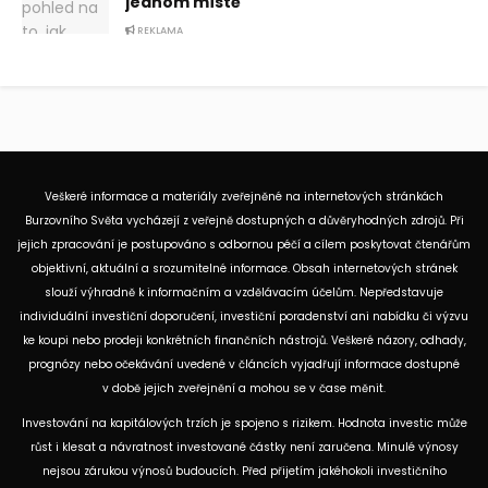
jednom místě
REKLAMA
Veškeré informace a materiály zveřejněné na internetových stránkách
Burzovního Světa vycházejí z veřejně dostupných a důvěryhodných zdrojů. Při
jejich zpracování je postupováno s odbornou péčí a cílem poskytovat čtenářům
objektivní, aktuální a srozumitelné informace. Obsah internetových stránek
slouží výhradně k informačním a vzdělávacím účelům. Nepředstavuje
individuální investiční doporučení, investiční poradenství ani nabídku či výzvu
ke koupi nebo prodeji konkrétních finančních nástrojů. Veškeré názory, odhady,
prognózy nebo očekávání uvedené v článcích vyjadřují informace dostupné
v době jejich zveřejnění a mohou se v čase měnit.
Investování na kapitálových trzích je spojeno s rizikem. Hodnota investic může
růst i klesat a návratnost investované částky není zaručena. Minulé výnosy
nejsou zárukou výnosů budoucích. Před přijetím jakéhokoli investičního