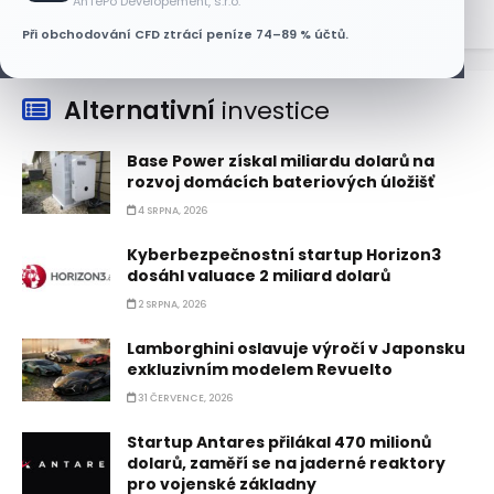
AnTePo Developement, s.r.o.
Při obchodování CFD ztrácí peníze 74–89 % účtů.
Alternativní
investice
Base Power získal miliardu dolarů na
rozvoj domácích bateriových úložišť
4 SRPNA, 2026
Kyberbezpečnostní startup Horizon3
dosáhl valuace 2 miliard dolarů
2 SRPNA, 2026
Lamborghini oslavuje výročí v Japonsku
exkluzivním modelem Revuelto
31 ČERVENCE, 2026
Startup Antares přilákal 470 milionů
dolarů, zaměří se na jaderné reaktory
pro vojenské základny