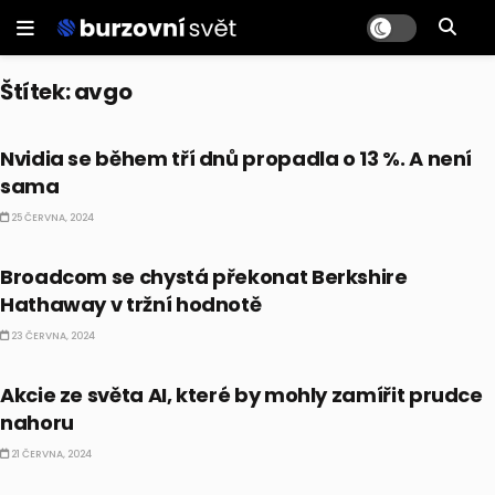
Štítek:
avgo
AKCIE
Nvidia se během tří dnů propadla o 13 %. A není
sama
25 ČERVNA, 2024
AKCIE
Broadcom se chystá překonat Berkshire
Hathaway v tržní hodnotě
23 ČERVNA, 2024
AI
Akcie ze světa AI, které by mohly zamířit prudce
nahoru
21 ČERVNA, 2024
AKCIE