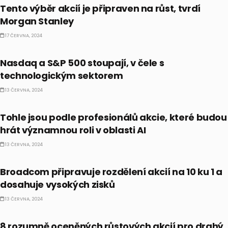
Tento výběr akcií je připraven na růst, tvrdí
Morgan Stanley
17 ČERVNA, 2024
BULLIONÁŘ RECAP
Nasdaq a S&P 500 stoupají, v čele s
technologickým sektorem
13 ČERVNA, 2024
AI
Tohle jsou podle profesionálů akcie, které budou
hrát významnou roli v oblasti AI
13 ČERVNA, 2024
AKCIE
Broadcom připravuje rozdělení akcií na 10 ku 1 a
dosahuje vysokých zisků
13 ČERVNA, 2024
AKCIE
8 rozumně oceněných růstových akcií pro drahý