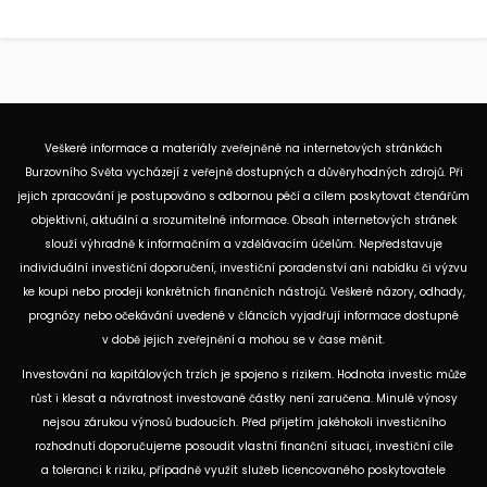
Veškeré informace a materiály zveřejněné na internetových stránkách
Burzovního Světa vycházejí z veřejně dostupných a důvěryhodných zdrojů. Při
jejich zpracování je postupováno s odbornou péčí a cílem poskytovat čtenářům
objektivní, aktuální a srozumitelné informace. Obsah internetových stránek
slouží výhradně k informačním a vzdělávacím účelům. Nepředstavuje
individuální investiční doporučení, investiční poradenství ani nabídku či výzvu
ke koupi nebo prodeji konkrétních finančních nástrojů. Veškeré názory, odhady,
prognózy nebo očekávání uvedené v článcích vyjadřují informace dostupné
v době jejich zveřejnění a mohou se v čase měnit.
Investování na kapitálových trzích je spojeno s rizikem. Hodnota investic může
růst i klesat a návratnost investované částky není zaručena. Minulé výnosy
nejsou zárukou výnosů budoucích. Před přijetím jakéhokoli investičního
rozhodnutí doporučujeme posoudit vlastní finanční situaci, investiční cíle
a toleranci k riziku, případně využít služeb licencovaného poskytovatele