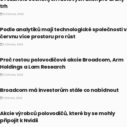
trh
12 ČERVNA, 2024
AKCIE
Podle analytiků mají technologické společnosti v
červnu více prostoru pro růst
9 ČERVNA, 2024
AKCIE
Proč rostou polovodičové akcie Broadcom, Arm
Holdings a Lam Research
6 ČERVNA, 2024
AKCIE
Broadcom má investorům stále co nabídnout
1 ČERVNA, 2024
AI
Akcie výrobců polovodičů, které by se mohly
připojit k Nvidii