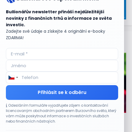
Bullionářův newsletter přináší nejdůležitější
novinky z finančních trhů a informace ze světa
investic.
Zadejte své údaje a získejte 4 originální e-booky
ZDARMA!
Aktuální
příležitosti
Přihlásit se k odběru
Odesláním formuláře vyjadřujete zájem o kontaktování
CO HÝBE TRHEM
licencovaným obchodním partnerem Burzovního světa, který
vám může poskytnout informace o investičních službách
Asijské technologie oslabily, SK Hynix se propadl
nebo finančních nástrojích.
téměř o 10 %