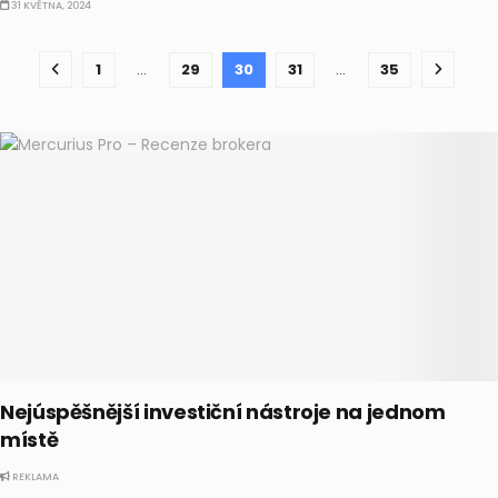
31 KVĚTNA, 2024
1
…
29
30
31
…
35
Nejúspěšnější investiční nástroje na jednom
místě
REKLAMA