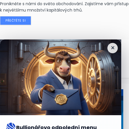
Pronikněte s námi do světa obchodování. Zajistíme vám přístup
k největšímu množství kapitálových trhů.
PŘEČTĚTE SI
×
Nejčtenější
zprávy
Bullionářovo odpolední menu