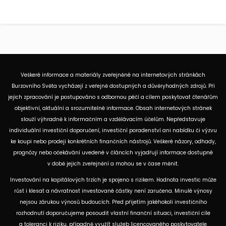
Veškeré informace a materiály zveřejněné na internetových stránkách
Burzovního Světa vycházejí z veřejně dostupných a důvěryhodných zdrojů. Při
jejich zpracování je postupováno s odbornou péčí a cílem poskytovat čtenářům
objektivní, aktuální a srozumitelné informace. Obsah internetových stránek
slouží výhradně k informačním a vzdělávacím účelům. Nepředstavuje
individuální investiční doporučení, investiční poradenství ani nabídku či výzvu
ke koupi nebo prodeji konkrétních finančních nástrojů. Veškeré názory, odhady,
prognózy nebo očekávání uvedené v článcích vyjadřují informace dostupné
v době jejich zveřejnění a mohou se v čase měnit.
Investování na kapitálových trzích je spojeno s rizikem. Hodnota investic může
růst i klesat a návratnost investované částky není zaručena. Minulé výnosy
nejsou zárukou výnosů budoucích. Před přijetím jakéhokoli investičního
rozhodnutí doporučujeme posoudit vlastní finanční situaci, investiční cíle
a toleranci k riziku, případně využít služeb licencovaného poskytovatele