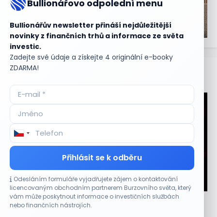
Bullionářovo odpolední menu
Bullionářův newsletter přináší nejdůležitější
novinky z finančních trhů a informace ze světa
investic.
Zadejte své údaje a získejte 4 originální e-booky
ZDARMA!
Aktuální
příležitosti
Přihlásit se k odběru
Odesláním formuláře vyjadřujete zájem o kontaktování
CO HÝBE TRHEM
licencovaným obchodním partnerem Burzovního světa, který
vám může poskytnout informace o investičních službách
Plány Starlinku srazily akcie T-Mobile, AT&T a
nebo finančních nástrojích.
Verizonu