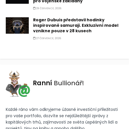
pro vojenské základny
29 ČERVENCE, 2026
Roger Dubuis představil hodinky
inspirované samuraji. Exkluzivní model
vznikne pouze v 28 kusech
27 ČERVENCE, 2026
Ranní
Bullionář!
Každé ráno vám odkryjeme úžasné investiční příležitosti
pro vaše portfolio, dozvíte se nejdůležitější zprávy z
kapitálových trhů, zajímavosti ze světa úspěšných lidí a
projektů, tipy na knihy a mnoho dalšího.