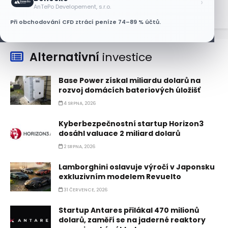
›
AnTePo Developement, s.r.o.
Při obchodování CFD ztrácí peníze 74–89 % účtů.
Alternativní
investice
Base Power získal miliardu dolarů na
rozvoj domácích bateriových úložišť
4 SRPNA, 2026
Kyberbezpečnostní startup Horizon3
dosáhl valuace 2 miliard dolarů
2 SRPNA, 2026
Lamborghini oslavuje výročí v Japonsku
exkluzivním modelem Revuelto
31 ČERVENCE, 2026
Startup Antares přilákal 470 milionů
dolarů, zaměří se na jaderné reaktory