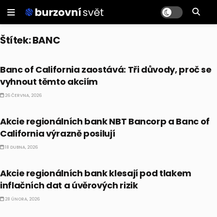
Štítek:
BANC
PRÁVĚ TEĎ
Banc of California zaostává: Tři důvody, proč se
vyhnout těmto akciím
26 ČERVNA, 2026
PRÁVĚ TEĎ
Akcie regionálních bank NBT Bancorp a Banc of
California výrazně posilují
18 DUBNA, 2026
PRÁVĚ TEĎ
Akcie regionálních bank klesají pod tlakem
inflačních dat a úvěrových rizik
28 ÚNORA, 2026
AKCIE