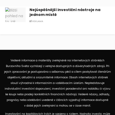
Nejúspěšnější investiční nástroje na
jednom místě
REKLAMA
Veškeré informace a materiály zveřejněné na internetových stránkách
Burzovního Světa vycházejí z veřejně dostupných a důvěryhodných zdrojů. Při
jejich zpracování je postupováno s odbornou péčí a cílem poskytovat čtenářům
objektivní, aktuální a srozumitelné informace. Obsah internetových stránek
slouží výhradně k informačním a vzdělávacím účelům. Nepředstavuje
individuální investiční doporučení, investiční poradenství ani nabídku či výzvu
ke koupi nebo prodeji konkrétních finančních nástrojů. Veškeré názory, odhady,
prognózy nebo očekávání uvedené v článcích vyjadřují informace dostupné
v době jejich zveřejnění a mohou se v čase měnit.
Investování na kapitálových trzích je spojeno s rizikem. Hodnota investic může