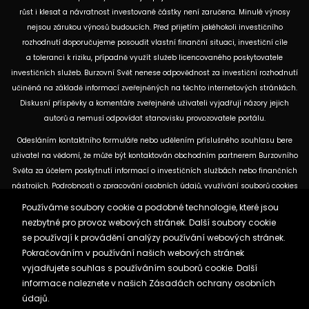
růst i klesat a návratnost investované částky není zaručena. Minulé výnosy
nejsou zárukou výnosů budoucích. Před přijetím jakéhokoli investičního
rozhodnutí doporučujeme posoudit vlastní finanční situaci, investiční cíle
a toleranci k riziku, případně využít služeb licencovaného poskytovatele
investičních služeb. Burzovní Svět nenese odpovědnost za investiční rozhodnutí
učiněná na základě informací zveřejněných na těchto internetových stránkách.
Diskusní příspěvky a komentáře zveřejněné uživateli vyjadřují názory jejich
autorů a nemusí odpovídat stanovisku provozovatele portálu.
Odesláním kontaktního formuláře nebo udělením příslušného souhlasu bere
uživatel na vědomí, že může být kontaktován obchodním partnerem Burzovního
Světa za účelem poskytnutí informací o investičních službách nebo finančních
nástrojích. Podrobnosti o zpracování osobních údajů, využívání souborů cookies
a obchodních partnerech jsou uvedeny v příslušných dokumentech
Používáme soubory cookie a podobné technologie, které jsou
dostupných na těchto internetových stránkách. U jednotlivých článků mohou
nezbytné pro provoz webových stránek. Další soubory cookie
být uvedeny informace o použitých zdrojích, datu původní analýzy nebo datu,
se používají k provádění analýzy používání webových stránek.
ke kterému se vztahují uvedené tržní údaje.
Pokračováním v používání našich webových stránek
vyjadřujete souhlas s používáním souborů cookie. Další
informace naleznete v našich
Zásadách ochrany osobních
Zásady ochrany osobních údajů a cookies
údajů.
Reklama
Kontakt