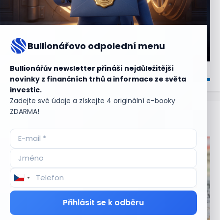
Bullionářovo odpolední menu
Bullionářův newsletter přináší nejdůležitější
novinky z finančních trhů a informace ze světa
investic.
Zadejte své údaje a získejte 4 originální e-booky
ZDARMA!
Aktuální
příležitosti
Přihlásit se k odběru