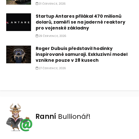
31 ČERVENCE, 2026
Startup Antares přilákal 470 milionů
dolarů, zaměří se na jaderné reaktory
pro vojenské základny
29 ČERVENCE, 2026
Roger Dubuis představil hodinky
inspirované samuraji. Exkluzivní model
vznikne pouze v 28 kusech
27 ČERVENCE, 2026
Ranní
Bullionář!