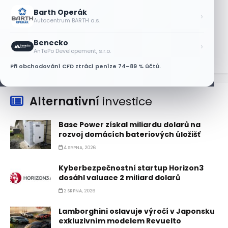
Barth Operák
Objednávky DoorDash vzrostly téměř o
›
Autocentrum BARTH a.s.
28 %, akcie rostou
8 SRPNA, 2026
Benecko
›
AnTePo Developement, s.r.o.
Při obchodování CFD ztrácí peníze 74–89 % účtů.
Alternativní
investice
Base Power získal miliardu dolarů na
rozvoj domácích bateriových úložišť
4 SRPNA, 2026
Kyberbezpečnostní startup Horizon3
dosáhl valuace 2 miliard dolarů
2 SRPNA, 2026
Lamborghini oslavuje výročí v Japonsku
exkluzivním modelem Revuelto