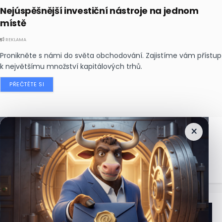
Nejúspěšnější investiční nástroje na jednom
místě
REKLAMA
Pronikněte s námi do světa obchodování. Zajistíme vám přístup
k největšímu množství kapitálových trhů.
PŘEČTĚTE SI
×
Nejčtenější
zprávy