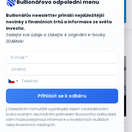
Bullionářovo odpolední menu
Bullionářův newsletter přináší nejdůležitější
novinky z finančních trhů a informace ze světa
investic.
Zadejte své údaje a získejte 4 originální e-booky
ZDARMA!
Aktuální
příležitosti
Přihlásit se k odběru
Odesláním formuláře vyjadřujete zájem o kontaktování
CO HÝBE TRHEM
licencovaným obchodním partnerem Burzovního světa, který
vám může poskytnout informace o investičních službách
Akciový trh konečně opět roste – a navíc se akcie
nebo finančních nástrojích.
stávají levnějšími