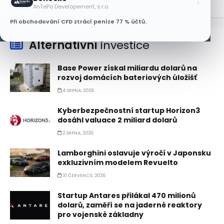
›
AnTePo Developement, s.r.o.
Při obchodování CFD ztrácí peníze 77 % účtů.
Alternativní
investice
Base Power získal miliardu dolarů na
rozvoj domácích bateriových úložišť
4 SRPNA, 2026
Kyberbezpečnostní startup Horizon3
dosáhl valuace 2 miliard dolarů
2 SRPNA, 2026
Lamborghini oslavuje výročí v Japonsku
exkluzivním modelem Revuelto
31 ČERVENCE, 2026
Startup Antares přilákal 470 milionů
dolarů, zaměří se na jaderné reaktory
pro vojenské základny