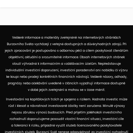
Veškeré informace a materiály zveřejněné na internetových stránkách
Burzovního Světa vycházejí z veřejně dostupných a důvěryhodných zdrojů. Při
jejich zpracování je postupováno s odbornou péčí a cílem poskytovat čtenářům
objektivní, aktuální a srozumitelné informace. Obsah internetových stránek
slouží výhradně k informačním a vzdělávacím účelům. Nepředstavuje
individuální investiční doporučení, investiční poradenství ani nabídku či výzvu
ke koupi nebo prodeji konkrétních finančních nástrojů. Veškeré názory, odhady,
prognózy nebo očekávání uvedené v článcích vyjadřují informace dostupné
v době jejich zveřejnění a mohou se v čase měnit.
Investování na kapitálových trzích je spojeno s rizikem. Hodnota investic může
růst i klesat a návratnost investované částky není zaručena. Minulé výnosy
nejsou zárukou výnosů budoucích. Před přijetím jakéhokoli investičního
rozhodnutí doporučujeme posoudit vlastní finanční situaci, investiční cíle
a toleranci k riziku, případně využít služeb licencovaného poskytovatele
investičních služeb. Burzovní Svět nenese odpovědnost za investiční rozhodnutí