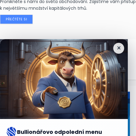
Pronikněte s námi do světa obchodování. Zajistíme vám přístup
k největšímu množství kapitálových trhů.
PŘEČTĚTE SI
×
Nejčtenější
zprávy
Bullionářovo odpolední menu