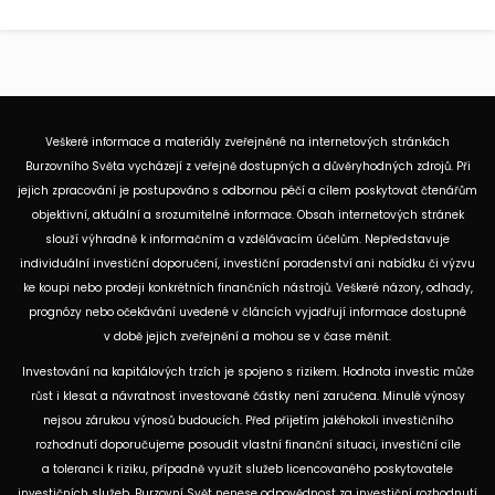
Veškeré informace a materiály zveřejněné na internetových stránkách
Burzovního Světa vycházejí z veřejně dostupných a důvěryhodných zdrojů. Při
jejich zpracování je postupováno s odbornou péčí a cílem poskytovat čtenářům
objektivní, aktuální a srozumitelné informace. Obsah internetových stránek
slouží výhradně k informačním a vzdělávacím účelům. Nepředstavuje
individuální investiční doporučení, investiční poradenství ani nabídku či výzvu
ke koupi nebo prodeji konkrétních finančních nástrojů. Veškeré názory, odhady,
prognózy nebo očekávání uvedené v článcích vyjadřují informace dostupné
v době jejich zveřejnění a mohou se v čase měnit.
Investování na kapitálových trzích je spojeno s rizikem. Hodnota investic může
růst i klesat a návratnost investované částky není zaručena. Minulé výnosy
nejsou zárukou výnosů budoucích. Před přijetím jakéhokoli investičního
rozhodnutí doporučujeme posoudit vlastní finanční situaci, investiční cíle
a toleranci k riziku, případně využít služeb licencovaného poskytovatele
investičních služeb. Burzovní Svět nenese odpovědnost za investiční rozhodnutí