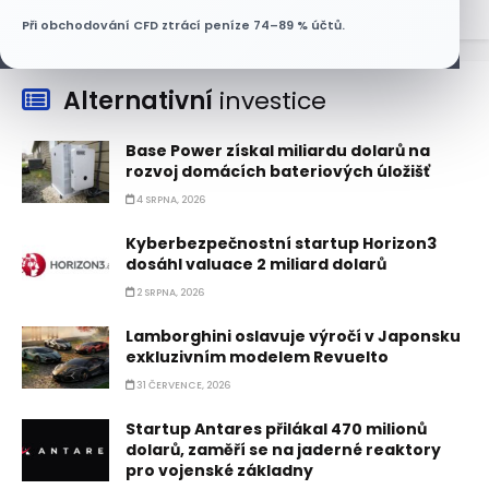
Při obchodování CFD ztrácí peníze 74–89 % účtů.
Alternativní
investice
Base Power získal miliardu dolarů na
rozvoj domácích bateriových úložišť
4 SRPNA, 2026
Kyberbezpečnostní startup Horizon3
dosáhl valuace 2 miliard dolarů
2 SRPNA, 2026
Lamborghini oslavuje výročí v Japonsku
exkluzivním modelem Revuelto
31 ČERVENCE, 2026
Startup Antares přilákal 470 milionů
dolarů, zaměří se na jaderné reaktory
pro vojenské základny