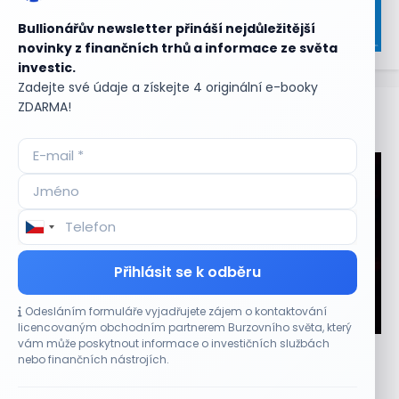
Bullionářův newsletter přináší nejdůležitější
novinky z finančních trhů a informace ze světa
investic.
Zadejte své údaje a získejte 4 originální e-booky
ZDARMA!
Aktuální
příležitosti
Přihlásit se k odběru
Odesláním formuláře vyjadřujete zájem o kontaktování
CO HÝBE TRHEM
licencovaným obchodním partnerem Burzovního světa, který
vám může poskytnout informace o investičních službách
Plány Starlinku srazily akcie T-Mobile, AT&T a
nebo finančních nástrojích.
Verizonu
6 SRPNA, 2026