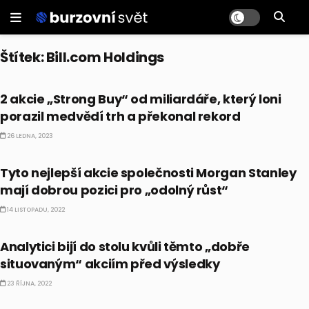
Štítek:
Bill.com Holdings
CO HÝBE TRHEM
2 akcie „Strong Buy“ od miliardáře, který loni
porazil medvědí trh a překonal rekord
26 LEDNA, 2023
CO HÝBE TRHEM
Tyto nejlepší akcie společnosti Morgan Stanley
mají dobrou pozici pro „odolný růst“
14 LISTOPADU, 2022
CO HÝBE TRHEM
Analytici bijí do stolu kvůli těmto „dobře
situovaným“ akciím před výsledky
23 ŘÍJNA, 2022
AKCIE