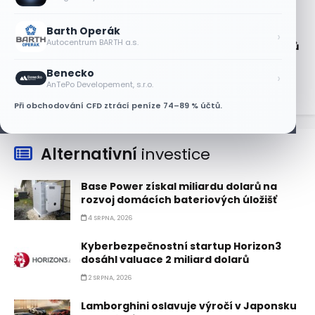
6 SRPNA, 2026
Barth Operák
Technologický obrat přidal indexu
›
Autocentrum BARTH a.s.
Nasdaq 100 za čtyři dny 3,5 bilionu dolarů
6 SRPNA, 2026
Benecko
›
AnTePo Developement, s.r.o.
Při obchodování CFD ztrácí peníze 74–89 % účtů.
Alternativní
investice
Base Power získal miliardu dolarů na
rozvoj domácích bateriových úložišť
4 SRPNA, 2026
Kyberbezpečnostní startup Horizon3
dosáhl valuace 2 miliard dolarů
2 SRPNA, 2026
Lamborghini oslavuje výročí v Japonsku