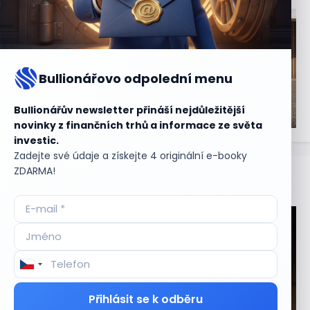
Bullionářovo odpolední menu
Bullionářův newsletter přináší nejdůležitější
novinky z finančních trhů a informace ze světa
investic.
Zadejte své údaje a získejte 4 originální e-booky
ZDARMA!
Aktuální
příležitosti
Přihlásit se k odběru