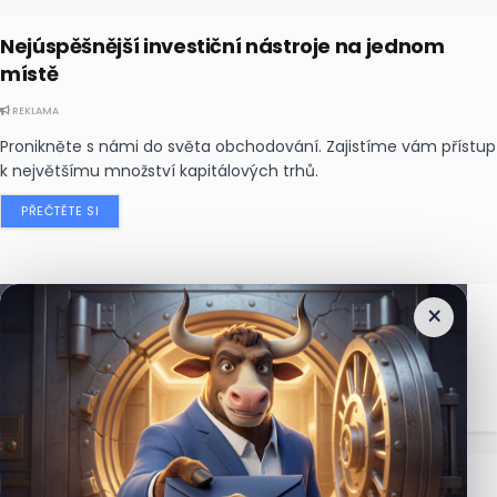
Nejúspěšnější investiční nástroje na jednom
místě
REKLAMA
Pronikněte s námi do světa obchodování. Zajistíme vám přístup
k největšímu množství kapitálových trhů.
PŘEČTĚTE SI
×
Nejčtenější
zprávy