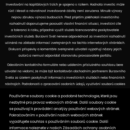
Investování na kapitálových trzích je spojeno s rizikem. Hodnota investic může
růst i klesat a návratnost investované částky není zaručena. Minulé výnosy
nejsou zárukou výnosů budoucích. Před přijetím jakéhokoli investičního
rozhodnutí doporučujeme posoudit vlastní finanční situaci, investiční cíle
a toleranci k riziku, případně využít služeb licencovaného poskytovatele
investičních služeb. Burzovní Svět nenese odpovědnost za investiční rozhodnutí
učiněná na základě informací zveřejněných na těchto internetových stránkách.
Diskusní příspěvky a komentáře zveřejněné uživateli vyjadřují názory jejich
autorů a nemusí odpovídat stanovisku provozovatele portálu.
Odesláním kontaktního formuláře nebo udělením příslušného souhlasu bere
uživatel na vědomí, že může být kontaktován obchodním partnerem Burzovního
Světa za účelem poskytnutí informací o investičních službách nebo finančních
nástrojích. Podrobnosti o zpracování osobních údajů, využívání souborů cookies
a obchodních partnerech jsou uvedeny v příslušných dokumentech
Používáme soubory cookie a podobné technologie, které jsou
dostupných na těchto internetových stránkách. U jednotlivých článků mohou
nezbytné pro provoz webových stránek. Další soubory cookie
být uvedeny informace o použitých zdrojích, datu původní analýzy nebo datu,
se používají k provádění analýzy používání webových stránek.
ke kterému se vztahují uvedené tržní údaje.
Pokračováním v používání našich webových stránek
vyjadřujete souhlas s používáním souborů cookie. Další
Zásady ochrany osobních údajů a cookies
informace naleznete v našich
Zásadách ochrany osobních