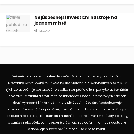
Nejúspěšnější investiční nástroje na
jednom místě
REKLAMA
Veškeré informace a materiály zveřejněné na internetových stránkách
Burzovního Světa vycházejí z veřejně dostupných a důvěryhodných zdrojů. Při
jejich zpracování je postupováno s odbornou péčí a cílem poskytovat čtenářům
objektivní, aktuální a srozumitelné informace. Obsah internetových stránek
slouží výhradně k informačním a vzdělávacím účelům. Nepředstavuje
individuální investiční doporučení, investiční poradenství ani nabídku či výzvu
ke koupi nebo prodeji konkrétních finančních nástrojů. Veškeré názory, odhady,
prognózy nebo očekávání uvedené v článcích vyjadřují informace dostupné
v době jejich zveřejnění a mohou se v čase měnit.