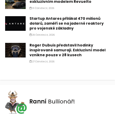
exkluzivním modelem Revuelto
31 ČERVENCE, 2026
Startup Antares přilákal 470 milionů
dolarů, zaměří se na jaderné reaktory
pro vojenské základny
29 ČERVENCE, 2026
Roger Dubuis představil hodinky
inspirované samuraji. Exkluzivní model
vznikne pouze v 28 kusech
27 ČERVENCE, 2026
Ranní
Bullionář!