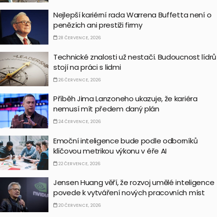
Nejlepší kariérní rada Warrena Buffetta není o
penězích ani prestiži firmy
28 ČERVENCE, 2026
Technické znalosti už nestačí. Budoucnost lídrů
stojí na práci s lidmi
26 ČERVENCE, 2026
Příběh Jima Lanzoneho ukazuje, že kariéra
nemusí mít předem daný plán
24 ČERVENCE, 2026
Emoční inteligence bude podle odborníků
klíčovou metrikou výkonu v éře AI
22 ČERVENCE, 2026
Jensen Huang věří, že rozvoj umělé inteligence
povede k vytváření nových pracovních míst
20 ČERVENCE, 2026