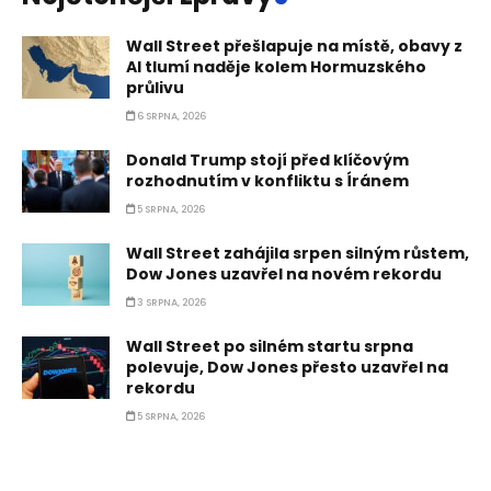
Wall Street přešlapuje na místě, obavy z
AI tlumí naděje kolem Hormuzského
průlivu
6 SRPNA, 2026
Donald Trump stojí před klíčovým
rozhodnutím v konfliktu s Íránem
5 SRPNA, 2026
Wall Street zahájila srpen silným růstem,
Dow Jones uzavřel na novém rekordu
3 SRPNA, 2026
Wall Street po silném startu srpna
polevuje, Dow Jones přesto uzavřel na
rekordu
5 SRPNA, 2026