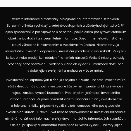
Veškeré informace a materiály zveřejněné na internetových stránkách
Burzovního Světa vycházejí z veřejně dostupných a důvěryhodných zdrojů. Při
jejich zpracování je postupováno s odbornou péčí a cílem poskytovat čtenářům
objektivní, aktuální a srozumitelné informace. Obsah internetových stránek
slouží výhradně k informačním a vzdělávacím účelům. Nepředstavuje
individuální investiční doporučení, investiční poradenství ani nabídku či výzvu
ke koupi nebo prodeji konkrétních finančních nástrojů. Veškeré názory, odhady,
prognózy nebo očekávání uvedené v článcích vyjadřují informace dostupné
v době jejich zveřejnění a mohou se v čase měnit.
Investování na kapitálových trzích je spojeno s rizikem. Hodnota investic může
růst i klesat a návratnost investované částky není zaručena. Minulé výnosy
nejsou zárukou výnosů budoucích. Před přijetím jakéhokoli investičního
rozhodnutí doporučujeme posoudit vlastní finanční situaci, investiční cíle
a toleranci k riziku, případně využít služeb licencovaného poskytovatele
investičních služeb. Burzovní Svět nenese odpovědnost za investiční rozhodnutí
učiněná na základě informací zveřejněných na těchto internetových stránkách.
Diskusní příspěvky a komentáře zveřejněné uživateli vyjadřují názory jejich