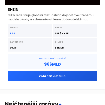
SHEIN
SHEIN redefinuje globální fast fashion díky datově řízenému
modelu výroby a extrémně rychlému dodavatelskému
řetězci.
TICKER
BURZA
TBA
LSE / NYSE
DATUM IPO
CÍL IPO
2026
$2MLD
POTENCIÁLNÍ OCENĚNÍ
$66MLD
Zobrazit detail
.
Nejčtenější zprávy