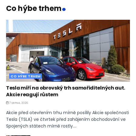
.
Co hýbe trhem
CO HÝBE TRHEM
Tesla míří na obrovský trh samořiditelných aut.
Akcie reagují růstem
7 SRPNA, 2026
Akcie před otevřením trhu mírně posílily Akcie společnosti
Tesla (TSLA) ve čtvrtek před zahájením obchodování ve
Spojených státech mírně rostly....