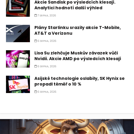
Akcie Sandisk po výsledcích klesají.
Analytici hodnotí další výhled
7 SRPNA, 2026
Plány Starlinku srazily akcie T-Mobile,
AT&T a Verizonu
6 SRPNA, 2026
Lisa Su zlehčuje Muskův závazek vůči
Nvidii. Akcie AMD po výsledcích klesají
6 SRPNA, 2026
Asijské technologie oslabily, SK Hynix se
propadl téměř o 10 %
6 SRPNA, 2026