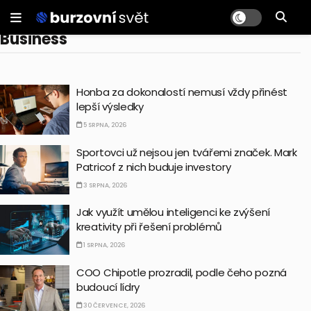
Business
Honba za dokonalostí nemusí vždy přinést
lepší výsledky
5 SRPNA, 2026
Sportovci už nejsou jen tvářemi značek. Mark
Patricof z nich buduje investory
3 SRPNA, 2026
Jak využít umělou inteligenci ke zvýšení
kreativity při řešení problémů
1 SRPNA, 2026
COO Chipotle prozradil, podle čeho pozná
budoucí lídry
30 ČERVENCE, 2026