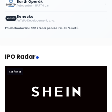
Barth Operák
›
Autocentrum BARTH a.s.
Benecko
›
AnTePo Developement, s.r.o.
Při obchodování CFD ztrácí peníze 74–89 % účtů.
.
IPO Radar
LSE / NYSE