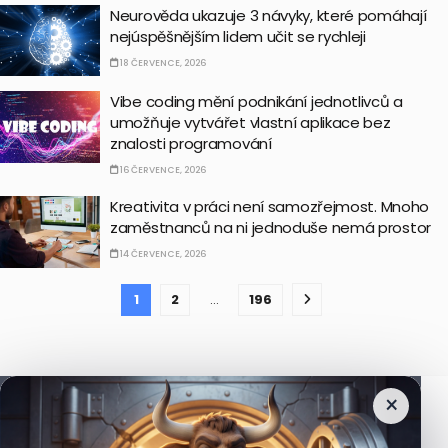
Neurověda ukazuje 3 návyky, které pomáhají
nejúspěšnějším lidem učit se rychleji
18 ČERVENCE, 2026
Vibe coding mění podnikání jednotlivců a
umožňuje vytvářet vlastní aplikace bez
znalosti programování
16 ČERVENCE, 2026
Kreativita v práci není samozřejmost. Mnoho
zaměstnanců na ni jednoduše nemá prostor
14 ČERVENCE, 2026
1
2
…
196
.
×
Breaking