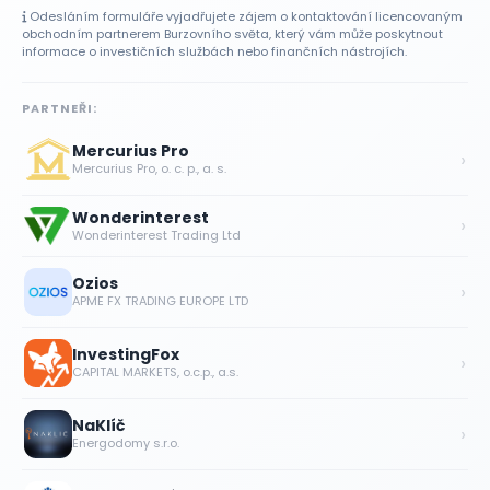
Odesláním formuláře vyjadřujete zájem o kontaktování licencovaným
obchodním partnerem Burzovního světa, který vám může poskytnout
informace o investičních službách nebo finančních nástrojích.
PARTNEŘI:
Mercurius Pro
›
Mercurius Pro, o. c. p., a. s.
Wonderinterest
›
Wonderinterest Trading Ltd
Ozios
›
APME FX TRADING EUROPE LTD
InvestingFox
›
CAPITAL MARKETS, o.c.p., a.s.
NaKlíč
›
Energodomy s.r.o.