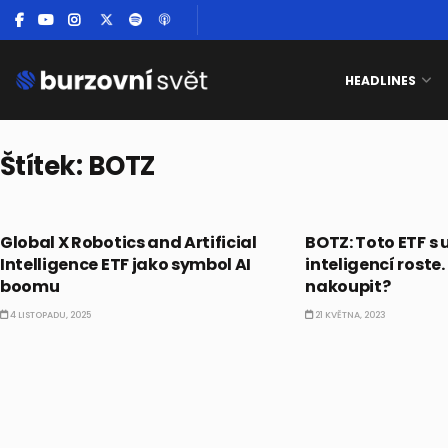
HEADLINES
Štítek:
BOTZ
ETF
AKCIE
Global X Robotics and Artificial
BOTZ: Toto ETF s
Intelligence ETF jako symbol AI
inteligencí roste. 
boomu
nakoupit?
4 LISTOPADU, 2025
21 KVĚTNA, 2023