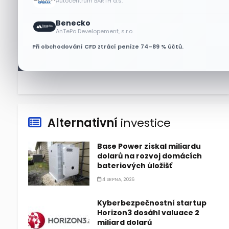
Autocentrum BARTH a.s.
7 SRPNA, 2026
Benecko
Tesla míří na obrovský trh
AnTePo Developement, s.r.o.
samořiditelných aut. Akcie
Při obchodování CFD ztrácí peníze 74–89 % účtů.
reagují růstem
7 SRPNA, 2026
Alternativní
investice
Base Power získal miliardu
dolarů na rozvoj domácích
bateriových úložišť
4 SRPNA, 2026
Kyberbezpečnostní startup
Horizon3 dosáhl valuace 2
miliard dolarů