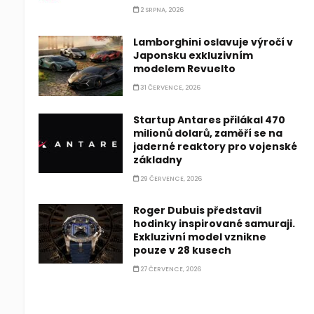
2 SRPNA, 2026
Lamborghini oslavuje výročí v
Japonsku exkluzivním
modelem Revuelto
31 ČERVENCE, 2026
Startup Antares přilákal 470
milionů dolarů, zaměří se na
jaderné reaktory pro vojenské
základny
29 ČERVENCE, 2026
Roger Dubuis představil
hodinky inspirované samuraji.
Exkluzivní model vznikne
pouze v 28 kusech
27 ČERVENCE, 2026