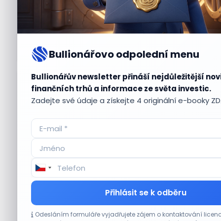
Bullionářovo odpolední menu
Bullionářův newsletter přináší nejdůležitější nov
Aktuální
příležitosti
finančních trhů a informace ze světa investic.
Zadejte své údaje a získejte 4 originální e-booky Z
CO HÝBE TRHEM
Přihlásit se k odběru
Výsledky společností jsou silné. Proč to
Odesláním formuláře vyjadřujete zájem o kontaktování lic