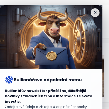
×
Nejčtenější
zprávy
Bullionářovo odpolední menu
Bullionářův newsletter přináší nejdůležitější
novinky z finančních trhů a informace ze světa
investic.
Zadejte své údaje a získejte 4 originální e-booky