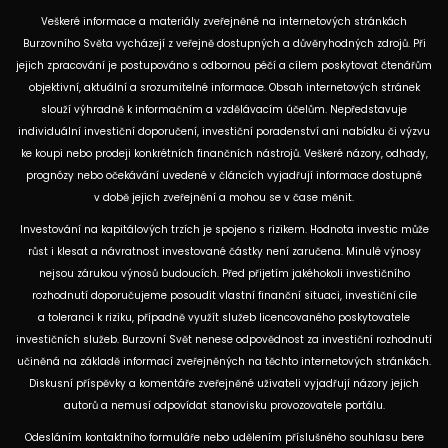
Veškeré informace a materiály zveřejněné na internetových stránkách
Burzovního Světa vycházejí z veřejně dostupných a důvěryhodných zdrojů. Při
jejich zpracování je postupováno s odbornou péčí a cílem poskytovat čtenářům
objektivní, aktuální a srozumitelné informace. Obsah internetových stránek
slouží výhradně k informačním a vzdělávacím účelům. Nepředstavuje
individuální investiční doporučení, investiční poradenství ani nabídku či výzvu
ke koupi nebo prodeji konkrétních finančních nástrojů. Veškeré názory, odhady,
prognózy nebo očekávání uvedené v článcích vyjadřují informace dostupné
v době jejich zveřejnění a mohou se v čase měnit.
Investování na kapitálových trzích je spojeno s rizikem. Hodnota investic může
růst i klesat a návratnost investované částky není zaručena. Minulé výnosy
nejsou zárukou výnosů budoucích. Před přijetím jakéhokoli investičního
rozhodnutí doporučujeme posoudit vlastní finanční situaci, investiční cíle
a toleranci k riziku, případně využít služeb licencovaného poskytovatele
investičních služeb. Burzovní Svět nenese odpovědnost za investiční rozhodnutí
učiněná na základě informací zveřejněných na těchto internetových stránkách.
Diskusní příspěvky a komentáře zveřejněné uživateli vyjadřují názory jejich
autorů a nemusí odpovídat stanovisku provozovatele portálu.
Odesláním kontaktního formuláře nebo udělením příslušného souhlasu bere