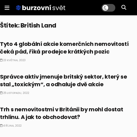
Štítek:
British Land
AKCIE
Tyto 4 globální akcie komerčních nemovitostí
čeká pád, říká prodejce krátkých pozic
23 KVĚTNA, 2023
AKCIE
Správce aktiv jmenuje britský sektor, který se
stal „toxickým“, a odhaluje dvě akcie
25 LISTOPADU, 2022
AKCIE
Trh s nemovitostmi v Británii by mohl dostat
trhlinu. A jak to obchodovat?
4 ŘÍJNA, 2022