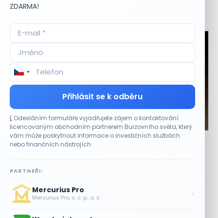
ZDARMA!
Aktuální
příležitosti
Přihlásit se k odběru
Odesláním formuláře vyjadřujete zájem o kontaktování
CO HÝBE TRHEM
licencovaným obchodním partnerem Burzovního světa, který
vám může poskytnout informace o investičních službách
Akcie Sandisk po výsledcích klesají. Analytici
nebo finančních nástrojích.
hodnotí další výhled
7 SRPNA, 2026
PARTNEŘI:
Slabší výhled zatížil obchodování před otevřením trhu
Mercurius Pro
Akcie výrobce paměťových čipů Sandisk (SNDK) se ve
›
Mercurius Pro, o. c. p., a. s.
čtvrtek v předobchodní fázi propadly...