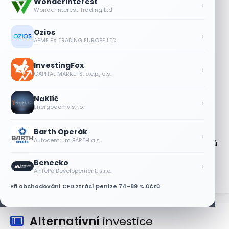
Wonderinterest
Plány Starlinku srazily akcie T-Mobile,
›
Wonderinterest Trading Ltd
AT&T a Verizonu
6 SRPNA, 2026
Ozios
›
APME FX TRADING EUROPE LTD
Lisa Su zlehčuje Muskův závazek vůči
Nvidii. Akcie AMD po výsledcích klesají
InvestingFox
›
6 SRPNA, 2026
CAPITAL MARKETS, o.c.p., a.s.
Asijské technologie oslabily, SK Hynix se
NaKlíč
propadl téměř o 10 %
›
Energodomy s.r.o.
6 SRPNA, 2026
Barth Operák
Technologický obrat přidal indexu
›
Autocentrum BARTH a.s.
Nasdaq 100 za čtyři dny 3,5 bilionu dolarů
6 SRPNA, 2026
Benecko
›
AnTePo Developement, s.r.o.
Při obchodování CFD ztrácí peníze 74–89 % účtů.
Alternativní
investice