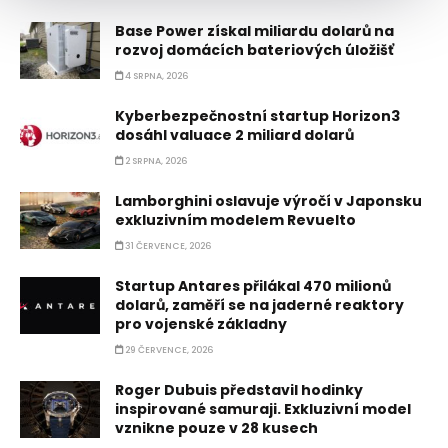
Base Power získal miliardu dolarů na
rozvoj domácích bateriových úložišť
4 SRPNA, 2026
Kyberbezpečnostní startup Horizon3
dosáhl valuace 2 miliard dolarů
2 SRPNA, 2026
Lamborghini oslavuje výročí v Japonsku
exkluzivním modelem Revuelto
31 ČERVENCE, 2026
Startup Antares přilákal 470 milionů
dolarů, zaměří se na jaderné reaktory
pro vojenské základny
29 ČERVENCE, 2026
Roger Dubuis představil hodinky
inspirované samuraji. Exkluzivní model
vznikne pouze v 28 kusech