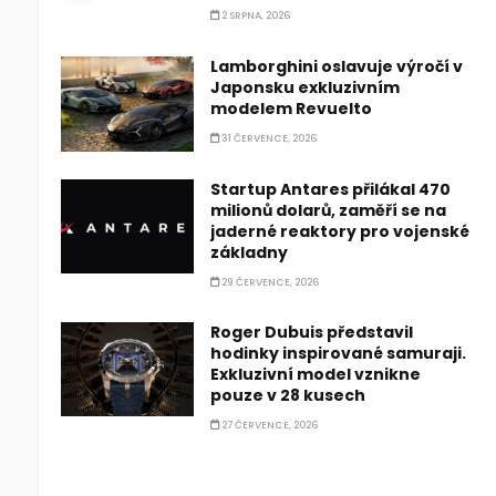
2 SRPNA, 2026
Lamborghini oslavuje výročí v
Japonsku exkluzivním
modelem Revuelto
31 ČERVENCE, 2026
Startup Antares přilákal 470
milionů dolarů, zaměří se na
jaderné reaktory pro vojenské
základny
29 ČERVENCE, 2026
Roger Dubuis představil
hodinky inspirované samuraji.
Exkluzivní model vznikne
pouze v 28 kusech
27 ČERVENCE, 2026