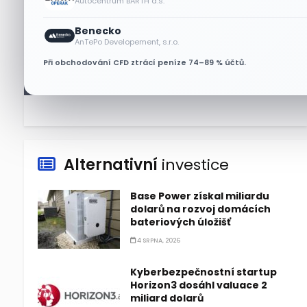
Autocentrum BARTH a.s.
6 SRPNA, 2026
Benecko
Micron posílil o 7,6 % a zvýšil
AnTePo Developement, s.r.o.
podíl na trhu DRAM
Při obchodování CFD ztrácí peníze 74–89 % účtů.
5 SRPNA, 2026
Alternativní
investice
Base Power získal miliardu
dolarů na rozvoj domácích
bateriových úložišť
4 SRPNA, 2026
Kyberbezpečnostní startup
Horizon3 dosáhl valuace 2
miliard dolarů