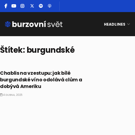
HEADLINES
Štítek:
burgundské
ALTERNATIVNÍ INVESTICE
Chablis na vzestupu: jak bílé
burgundské víno odolává clům a
dobývá Ameriku
4 DUBNA, 2025