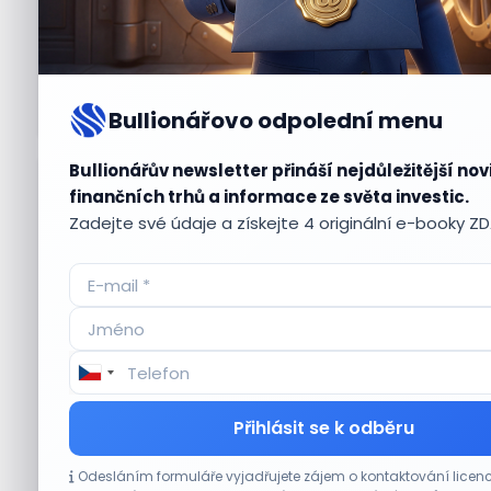
Bullionářovo odpolední menu
Bullionářův newsletter přináší nejdůležitější nov
Aktuální
příležitosti
finančních trhů a informace ze světa investic.
Zadejte své údaje a získejte 4 originální e-booky Z
CO HÝBE TRHEM
Přihlásit se k odběru
Plány Starlinku srazily akcie T-Mobile, AT&T
Odesláním formuláře vyjadřujete zájem o kontaktování lic