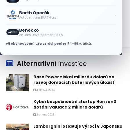
5 SRPNA, 2026
Barth Operák
Jeff Bezos plánuje prodat akcie
›
Autocentrum BARTH a.s.
Amazonu za 4,1 miliardy dolarů
5 SRPNA, 2026
Benecko
›
AnTePo Developement, s.r.o.
Při obchodování CFD ztrácí peníze 74–89 % účtů.
Alternativní
investice
Base Power získal miliardu dolarů na
rozvoj domácích bateriových úložišť
4 SRPNA, 2026
Kyberbezpečnostní startup Horizon3
dosáhl valuace 2 miliard dolarů
2 SRPNA, 2026
Lamborghini oslavuje výročí v Japonsku