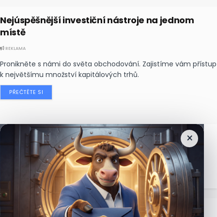
Nejúspěšnější investiční nástroje na jednom
místě
REKLAMA
Pronikněte s námi do světa obchodování. Zajistíme vám přístup
k největšímu množství kapitálových trhů.
PŘEČTĚTE SI
×
Nejčtenější
zprávy