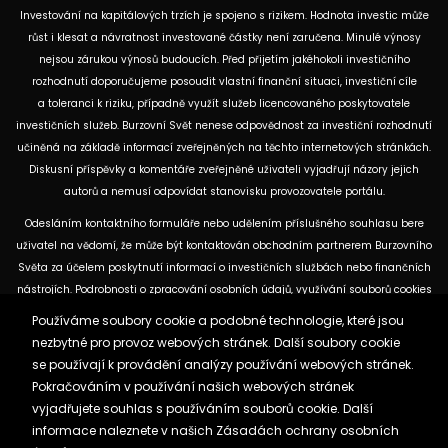
Investování na kapitálových trzích je spojeno s rizikem. Hodnota investic může
růst i klesat a návratnost investované částky není zaručena. Minulé výnosy
nejsou zárukou výnosů budoucích. Před přijetím jakéhokoli investičního
rozhodnutí doporučujeme posoudit vlastní finanční situaci, investiční cíle
a toleranci k riziku, případně využít služeb licencovaného poskytovatele
investičních služeb. Burzovní Svět nenese odpovědnost za investiční rozhodnutí
učiněná na základě informací zveřejněných na těchto internetových stránkách.
Diskusní příspěvky a komentáře zveřejněné uživateli vyjadřují názory jejich
autorů a nemusí odpovídat stanovisku provozovatele portálu.
Odesláním kontaktního formuláře nebo udělením příslušného souhlasu bere
uživatel na vědomí, že může být kontaktován obchodním partnerem Burzovního
Světa za účelem poskytnutí informací o investičních službách nebo finančních
nástrojích. Podrobnosti o zpracování osobních údajů, využívání souborů cookies
a obchodních partnerech jsou uvedeny v příslušných dokumentech
Používáme soubory cookie a podobné technologie, které jsou
dostupných na těchto internetových stránkách. U jednotlivých článků mohou
nezbytné pro provoz webových stránek. Další soubory cookie
být uvedeny informace o použitých zdrojích, datu původní analýzy nebo datu,
se používají k provádění analýzy používání webových stránek.
ke kterému se vztahují uvedené tržní údaje.
Pokračováním v používání našich webových stránek
vyjadřujete souhlas s používáním souborů cookie. Další
informace naleznete v našich
Zásadách ochrany osobních
Zásady ochrany osobních údajů a cookies