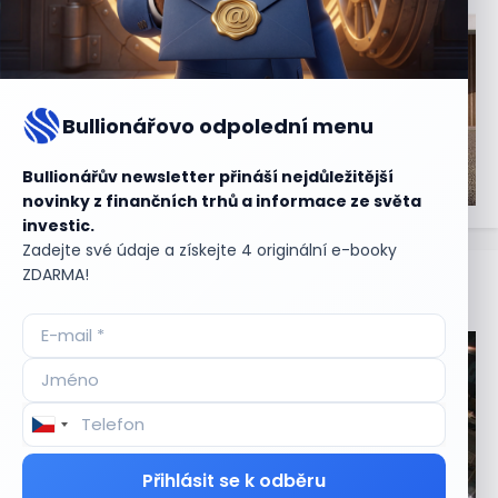
Bullionářovo odpolední menu
Bullionářův newsletter přináší nejdůležitější
novinky z finančních trhů a informace ze světa
investic.
Zadejte své údaje a získejte 4 originální e-booky
ZDARMA!
Aktuální
příležitosti
Přihlásit se k odběru