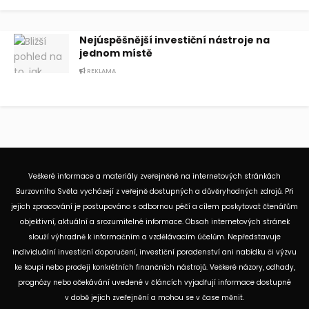
Nejúspěšnější investiční nástroje na
jednom místě
REKLAMA
Veškeré informace a materiály zveřejněné na internetových stránkách
Burzovního Světa vycházejí z veřejně dostupných a důvěryhodných zdrojů. Při
jejich zpracování je postupováno s odbornou péčí a cílem poskytovat čtenářům
objektivní, aktuální a srozumitelné informace. Obsah internetových stránek
slouží výhradně k informačním a vzdělávacím účelům. Nepředstavuje
individuální investiční doporučení, investiční poradenství ani nabídku či výzvu
ke koupi nebo prodeji konkrétních finančních nástrojů. Veškeré názory, odhady,
prognózy nebo očekávání uvedené v článcích vyjadřují informace dostupné
v době jejich zveřejnění a mohou se v čase měnit.