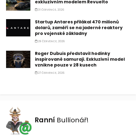
exkluzivním modelem Revuelto
31 ČERVENCE, 2026
Startup Antares přilákal 470 milionů
dolarů, zaměří se na jaderné reaktory
pro vojenské základny
29 ČERVENCE, 2026
Roger Dubuis představil hodinky
inspirované samuraji. Exkluzivní model
vznikne pouze v 28 kusech
27 ČERVENCE, 2026
Ranní
Bullionář!